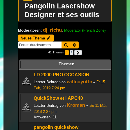
Pangolin Lasershow
Designer et ses outils
dj_richu
Moderatoren:
,
Moderator (French Zone)
Neues Thema
Suche
Erweiterte Suche
41 Themen
1
2
Nächste
Themen
LD 2000 PRO OCCASION
willcoyotte
Letzter Beitrag von
«
Fr 15
Feb, 2019 7:24 pm
QuickShow et l'APC40
Kroman
Letzter Beitrag von
«
So 11 Mär,
2018 2:27 pm
Antworten:
11
pangolin quickshow