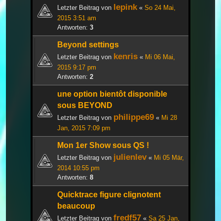
lepink
Letzter Beitrag von
«
So 24 Mai,
2015 3:51 am
Antworten:
3
Beyond settings
kenris
Letzter Beitrag von
«
Mi 06 Mai,
2015 9:17 pm
Antworten:
2
une option bientôt disponible
sous BEYOND
philippe69
Letzter Beitrag von
«
Mi 28
Jan, 2015 7:09 pm
Mon 1er Show sous QS !
julienlev
Letzter Beitrag von
«
Mi 05 Mär,
2014 10:55 pm
Antworten:
8
Quicktrace figure clignotent
beaucoup
fredf57
Letzter Beitrag von
«
Sa 25 Jan,