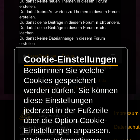
Du darfst
keine
neuen Themen in diesem Forum
erstellen.
Du darfst
keine
Antworten zu Themen in diesem Forum
erstellen.
Du darfst deine Beiträge in diesem Forum
nicht
ändern.
Du darfst deine Beiträge in diesem Forum
nicht
löschen.
Du darfst
keine
Dateianhänge in diesem Forum
erstellen.
LaserFreak.net
Forum
Cookie-Einstellungen
Powered by
phpBB
® Forum Software © phpBB
Bestimmen Sie welche
Limited
Cookies gespeichert
Deutsche Übersetzung durch
phpBB.de
PRIVACY_LINK
|
TERMS_LINK
werden dürfen. Sie können
diese Einstellungen
jederzeit in der Fußzeile
© Copyright 2025 -
Impressum
LaserFreak.net
über die Option Cookie-
LaserFreak ist ein freies und
Datenschut
offenes Forum zum Thema
Einstellungen anpassen.
Lasershowtechnik. Wir sind nicht
kommerziell und die Banner auf dieser