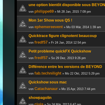
une option bientôt disponible sous BEYO
philippe69
von
» Mi 28 Jan, 2015 7:09 pm
Mon 1er Show sous QS !
ephemereevent
von
» Mo 03 Mär, 2014 1:39 am
Quicktrace figure clignotent beaucoup
fredf57
von
» Fr 24 Jan, 2014 12:54 pm
Petit probleme quickFX Quickshow
fredf57
von
» So 29 Dez, 2013 9:26 pm
Différence entre les versions de BEYOND
fab.technilight
von
» Mo 22 Okt, 2012 5:29 pm
Quickshow sous mac
Catachanaur
von
» Mo 15 Apr, 2013 7:44 pm
showpagolin
ciuis
von
» So 24 Mär, 2013 6:47 pm