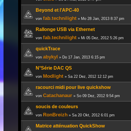
Beyond et l'APC-40
fab.technilight
von
» Mo 28 Jan, 2013 8:37 pm
Rallonge USB via Ethernet
fab.technilight
von
» Mi 05 Dez, 2012 5:26 pm
quickTrace
abykyl
von
» Do 17 Jan, 2013 6:15 pm
N°Série DAC QS
Modlight
von
» Sa 22 Dez, 2012 12:12 pm
racourci midi pour live quickshow
Catachanaur
von
» So 09 Dez, 2012 9:54 pm
soucis de couleurs
RonBreizh
von
» Sa 20 Okt, 2012 6:01 pm
Matrice atténuation QuickShow