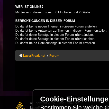
WER IST ONLINE?
Mitglieder in diesem Forum: 0 Mitglieder und 2 Gäste
BERECHTIGUNGEN IN DIESEM FORUM
Du darfst
keine
neuen Themen in diesem Forum erstellen.
Du darfst
keine
Antworten zu Themen in diesem Forum erstellen.
Du darfst deine Beiträge in diesem Forum
nicht
ändern.
Du darfst deine Beiträge in diesem Forum
nicht
löschen.
Du darfst
keine
Dateianhänge in diesem Forum erstellen.
LaserFreak.net
Forum
Cookie-Einstellung
© Copyright 2025 - LaserFreak.net
Bestimmen Sie welche Co
LaserFreak ist ein freies und offenes Forum zum Thema 