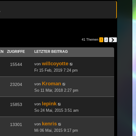
s
41 Themen
1
2
Nächste
EN
ZUGRIFFE
LETZTER BEITRAG
willcoyotte
von
15544
Fr 15 Feb, 2019 7:24 pm
Kroman
von
23204
So 11 Mär, 2018 2:27 pm
lepink
von
15853
So 24 Mai, 2015 3:51 am
kenris
von
13301
Mi 06 Mai, 2015 9:17 pm