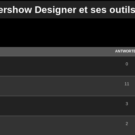
rshow Designer et ses outil
te Suche
ANTWORT
0
11
3
2