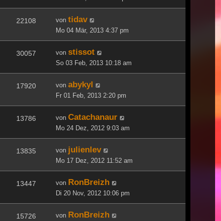
tidav
von
22108
Mo 04 Mär, 2013 4:37 pm
stissot
von
30057
So 03 Feb, 2013 10:18 am
abykyl
von
17920
Fr 01 Feb, 2013 2:20 pm
Catachanaur
von
13786
Mo 24 Dez, 2012 9:03 am
julienlev
von
13835
Mo 17 Dez, 2012 11:52 am
RonBreizh
von
13447
Di 20 Nov, 2012 10:06 pm
RonBreizh
von
15726