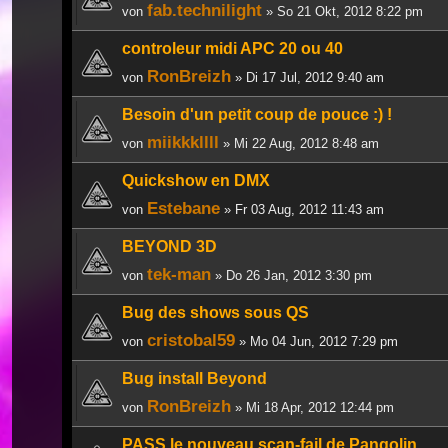
fab.technilight
von
» So 21 Okt, 2012 8:22 pm
controleur midi APC 20 ou 40
RonBreizh
von
» Di 17 Jul, 2012 9:40 am
Besoin d'un petit coup de pouce :) !
miikkkllll
von
» Mi 22 Aug, 2012 8:48 am
Quickshow en DMX
Estebane
von
» Fr 03 Aug, 2012 11:43 am
BEYOND 3D
tek-man
von
» Do 26 Jan, 2012 3:30 pm
Bug des shows sous QS
cristobal59
von
» Mo 04 Jun, 2012 7:29 pm
Bug install Beyond
RonBreizh
von
» Mi 18 Apr, 2012 12:44 pm
PASS le nouveau scan-fail de Pangolin