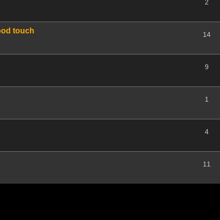
2
pod touch
14
9
1
4
11