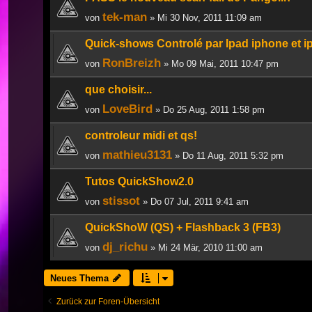
tek-man
von
» Mi 30 Nov, 2011 11:09 am
Quick-shows Controlé par Ipad iphone et i
RonBreizh
von
» Mo 09 Mai, 2011 10:47 pm
que choisir...
LoveBird
von
» Do 25 Aug, 2011 1:58 pm
controleur midi et qs!
mathieu3131
von
» Do 11 Aug, 2011 5:32 pm
Tutos QuickShow2.0
stissot
von
» Do 07 Jul, 2011 9:41 am
QuickShoW (QS) + Flashback 3 (FB3)
dj_richu
von
» Mi 24 Mär, 2010 11:00 am
Neues Thema
Zurück zur Foren-Übersicht