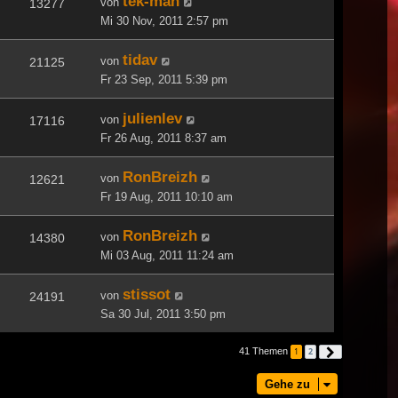
tek-man
von
13277
Mi 30 Nov, 2011 2:57 pm
tidav
von
21125
Fr 23 Sep, 2011 5:39 pm
julienlev
von
17116
Fr 26 Aug, 2011 8:37 am
RonBreizh
von
12621
Fr 19 Aug, 2011 10:10 am
RonBreizh
von
14380
Mi 03 Aug, 2011 11:24 am
stissot
von
24191
Sa 30 Jul, 2011 3:50 pm
41 Themen
1
2
Nächste
Gehe zu