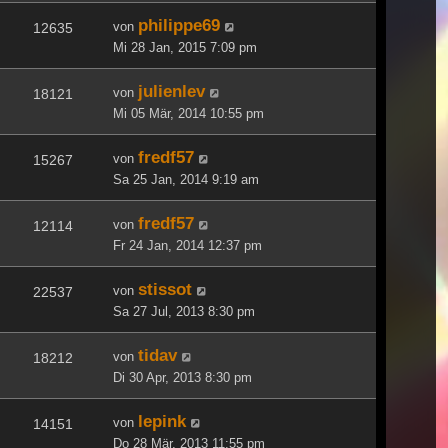
philippe69
von
12635
Mi 28 Jan, 2015 7:09 pm
julienlev
von
18121
Mi 05 Mär, 2014 10:55 pm
fredf57
von
15267
Sa 25 Jan, 2014 9:19 am
fredf57
von
12114
Fr 24 Jan, 2014 12:37 pm
stissot
von
22537
Sa 27 Jul, 2013 8:30 pm
tidav
von
18212
Di 30 Apr, 2013 8:30 pm
lepink
von
14151
Do 28 Mär, 2013 11:55 pm