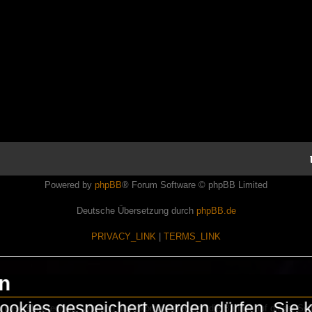
Powered by
phpBB
® Forum Software © phpBB Limited
Deutsche Übersetzung durch
phpBB.de
PRIVACY_LINK
|
TERMS_LINK
en
okies gespeichert werden dürfen. Sie 
Lasershowtechnik. Wir sind nicht kommerziell und die Banner auf dieser Seit