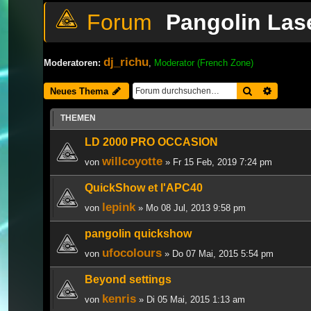
Pangolin Lase
dj_richu
Moderatoren:
,
Moderator (French Zone)
Suche
Erweiter
Neues Thema
THEMEN
LD 2000 PRO OCCASION
willcoyotte
von
» Fr 15 Feb, 2019 7:24 pm
QuickShow et l'APC40
lepink
von
» Mo 08 Jul, 2013 9:58 pm
pangolin quickshow
ufocolours
von
» Do 07 Mai, 2015 5:54 pm
Beyond settings
kenris
von
» Di 05 Mai, 2015 1:13 am