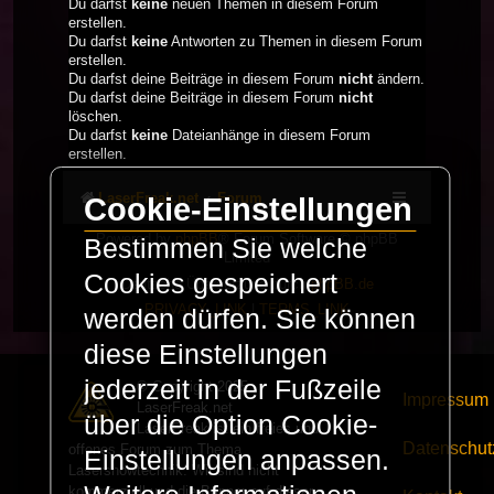
Du darfst
keine
neuen Themen in diesem Forum
erstellen.
Du darfst
keine
Antworten zu Themen in diesem Forum
erstellen.
Du darfst deine Beiträge in diesem Forum
nicht
ändern.
Du darfst deine Beiträge in diesem Forum
nicht
löschen.
Du darfst
keine
Dateianhänge in diesem Forum
erstellen.
LaserFreak.net
Forum
Cookie-Einstellungen
Powered by
phpBB
® Forum Software © phpBB
Bestimmen Sie welche
Limited
Cookies gespeichert
Deutsche Übersetzung durch
phpBB.de
PRIVACY_LINK
|
TERMS_LINK
werden dürfen. Sie können
diese Einstellungen
jederzeit in der Fußzeile
© Copyright 2025 -
Impressum
LaserFreak.net
über die Option Cookie-
LaserFreak ist ein freies und
Datenschut
offenes Forum zum Thema
Einstellungen anpassen.
Lasershowtechnik. Wir sind nicht
kommerziell und die Banner auf dieser