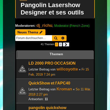
Pangolin Lasershow
Designer et ses outils
dj_richu
Moderatoren:
,
Moderator (French Zone)
Neues Thema
Suche
Erweiterte Suche
41 Themen
1
2
Nächste
Themen
LD 2000 PRO OCCASION
willcoyotte
Letzter Beitrag von
«
Fr 15
Feb, 2019 7:24 pm
QuickShow et l'APC40
Kroman
Letzter Beitrag von
«
So 11 Mär,
2018 2:27 pm
Antworten:
11
pangolin quickshow