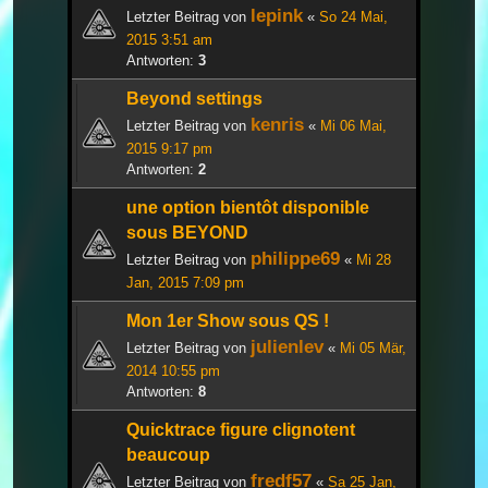
lepink
Letzter Beitrag von
«
So 24 Mai,
2015 3:51 am
Antworten:
3
Beyond settings
kenris
Letzter Beitrag von
«
Mi 06 Mai,
2015 9:17 pm
Antworten:
2
une option bientôt disponible
sous BEYOND
philippe69
Letzter Beitrag von
«
Mi 28
Jan, 2015 7:09 pm
Mon 1er Show sous QS !
julienlev
Letzter Beitrag von
«
Mi 05 Mär,
2014 10:55 pm
Antworten:
8
Quicktrace figure clignotent
beaucoup
fredf57
Letzter Beitrag von
«
Sa 25 Jan,