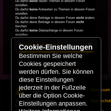
Du darfst
keine
neuen Themen in diesem Forum
erstellen.
Du darfst
keine
Antworten zu Themen in diesem Forum
erstellen.
Du darfst deine Beiträge in diesem Forum
nicht
ändern.
Du darfst deine Beiträge in diesem Forum
nicht
löschen.
Du darfst
keine
Dateianhänge in diesem Forum
erstellen.
LaserFreak.net
Forum
Cookie-Einstellungen
Powered by
phpBB
® Forum Software © phpBB
Bestimmen Sie welche
Limited
Cookies gespeichert
Deutsche Übersetzung durch
phpBB.de
PRIVACY_LINK
|
TERMS_LINK
werden dürfen. Sie können
diese Einstellungen
jederzeit in der Fußzeile
© Copyright 2025 -
Impressum
LaserFreak.net
über die Option Cookie-
LaserFreak ist ein freies und
Datenschut
offenes Forum zum Thema
Einstellungen anpassen.
Lasershowtechnik. Wir sind nicht
kommerziell und die Banner auf dieser