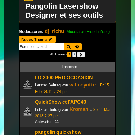
Pangolin Lasershow
Designer et ses outils
dj_richu
Moderatoren:
,
Moderator (French Zone)
Neues Thema
Suche
Erweiterte Suche
41 Themen
1
2
Nächste
Themen
LD 2000 PRO OCCASION
willcoyotte
Letzter Beitrag von
«
Fr 15
Feb, 2019 7:24 pm
QuickShow et l'APC40
Kroman
Letzter Beitrag von
«
So 11 Mär,
2018 2:27 pm
Antworten:
11
pangolin quickshow