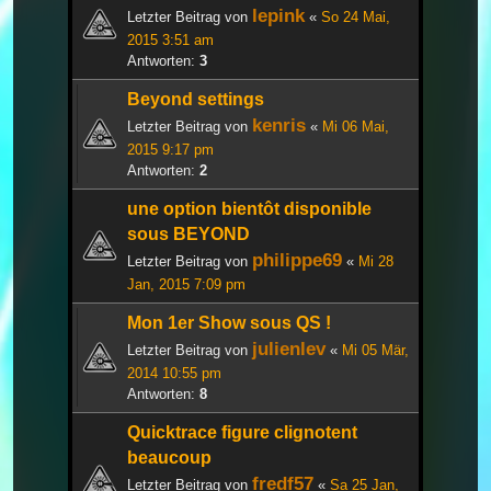
lepink
Letzter Beitrag von
«
So 24 Mai,
2015 3:51 am
Antworten:
3
Beyond settings
kenris
Letzter Beitrag von
«
Mi 06 Mai,
2015 9:17 pm
Antworten:
2
une option bientôt disponible
sous BEYOND
philippe69
Letzter Beitrag von
«
Mi 28
Jan, 2015 7:09 pm
Mon 1er Show sous QS !
julienlev
Letzter Beitrag von
«
Mi 05 Mär,
2014 10:55 pm
Antworten:
8
Quicktrace figure clignotent
beaucoup
fredf57
Letzter Beitrag von
«
Sa 25 Jan,