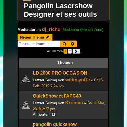
Pangolin Lasershow
Designer et ses outils
dj_richu
Moderatoren:
,
Moderator (French Zone)
Neues Thema
Suche
Erweiterte Suche
41 Themen
1
2
Nächste
Themen
LD 2000 PRO OCCASION
willcoyotte
Letzter Beitrag von
«
Fr 15
Feb, 2019 7:24 pm
QuickShow et l'APC40
Kroman
Letzter Beitrag von
«
So 11 Mär,
2018 2:27 pm
Antworten:
11
pangolin quickshow