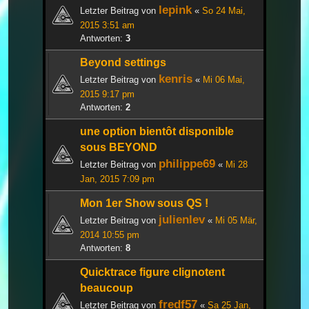
lepink
Letzter Beitrag von
«
So 24 Mai,
2015 3:51 am
Antworten:
3
Beyond settings
kenris
Letzter Beitrag von
«
Mi 06 Mai,
2015 9:17 pm
Antworten:
2
une option bientôt disponible
sous BEYOND
philippe69
Letzter Beitrag von
«
Mi 28
Jan, 2015 7:09 pm
Mon 1er Show sous QS !
julienlev
Letzter Beitrag von
«
Mi 05 Mär,
2014 10:55 pm
Antworten:
8
Quicktrace figure clignotent
beaucoup
fredf57
Letzter Beitrag von
«
Sa 25 Jan,