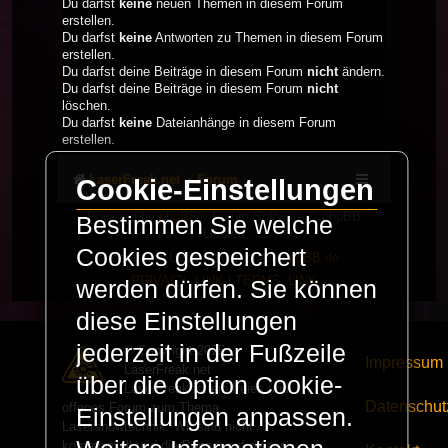
Du darfst
keine
neuen Themen in diesem Forum
erstellen.
Du darfst
keine
Antworten zu Themen in diesem Forum
erstellen.
Du darfst deine Beiträge in diesem Forum
nicht
ändern.
Du darfst deine Beiträge in diesem Forum
nicht
löschen.
Du darfst
keine
Dateianhänge in diesem Forum
erstellen.
LaserFreak.net
Forum
Cookie-Einstellungen
Powered by
phpBB
® Forum Software © phpBB
Bestimmen Sie welche
Limited
Cookies gespeichert
Deutsche Übersetzung durch
phpBB.de
PRIVACY_LINK
|
TERMS_LINK
werden dürfen. Sie können
diese Einstellungen
jederzeit in der Fußzeile
© Copyright 2025 -
Impressum
LaserFreak.net
über die Option Cookie-
LaserFreak ist ein freies und
Datenschut
offenes Forum zum Thema
Einstellungen anpassen.
Lasershowtechnik. Wir sind nicht
kommerziell und die Banner auf dieser