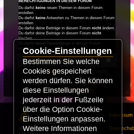
BERECHTIGUNGEN IN DIESEM FORUM
Du darfst
keine
neuen Themen in diesem Forum
erstellen.
Du darfst
keine
Antworten zu Themen in diesem Forum
erstellen.
Du darfst deine Beiträge in diesem Forum
nicht
ändern.
Du darfst deine Beiträge in diesem Forum
nicht
löschen.
Du darfst
keine
Dateianhänge in diesem Forum
Cookie-Einstellungen
erstellen.
Bestimmen Sie welche
LaserFreak.net
Forum
Cookies gespeichert
Powered by
phpBB
® Forum Software © phpBB
Limited
werden dürfen. Sie können
Deutsche Übersetzung durch
phpBB.de
diese Einstellungen
PRIVACY_LINK
|
TERMS_LINK
jederzeit in der Fußzeile
über die Option Cookie-
© Copyright 2025 -
Impressum
LaserFreak.net
Einstellungen anpassen.
LaserFreak ist ein freies und
Weitere Informationen
Datenschut
offenes Forum zum Thema