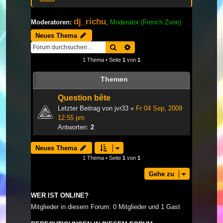
dj_richu
Moderatoren:
,
Moderator (French Zone)
Neues Thema
Suche
Erweiterte Suche
1 Thema • Seite
1
von
1
Themen
Question bête
Letzter Beitrag von
jvr33
«
Fr 04 Sep, 2009
12:55 pm
Antworten:
2
Neues Thema
1 Thema • Seite
1
von
1
Gehe zu
WER IST ONLINE?
Mitglieder in diesem Forum: 0 Mitglieder und 1 Gast