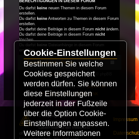
BERECHTIGUNGEN IN DIESEM FORUM
Du darfst
keine
neuen Themen in diesem Forum
erstellen.
Du darfst
keine
Antworten zu Themen in diesem Forum
erstellen.
Du darfst deine Beiträge in diesem Forum
nicht
ändern.
Du darfst deine Beiträge in diesem Forum
nicht
löschen.
Du darfst
keine
Dateianhänge in diesem Forum
Cookie-Einstellungen
erstellen.
Bestimmen Sie welche
LaserFreak.net
Forum
Cookies gespeichert
Powered by
phpBB
® Forum Software © phpBB
Limited
werden dürfen. Sie können
Deutsche Übersetzung durch
phpBB.de
diese Einstellungen
PRIVACY_LINK
|
TERMS_LINK
jederzeit in der Fußzeile
über die Option Cookie-
© Copyright 2025 -
Impressum
LaserFreak.net
Einstellungen anpassen.
LaserFreak ist ein freies und
Weitere Informationen
Datenschut
offenes Forum zum Thema