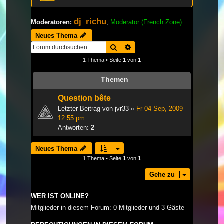
dj_richu
Moderatoren:
,
Moderator (French Zone)
Neues Thema
Suche
Erweiterte Suche
1 Thema • Seite
1
von
1
Themen
Question bête
Letzter Beitrag von
jvr33
«
Fr 04 Sep, 2009
12:55 pm
Antworten:
2
Neues Thema
1 Thema • Seite
1
von
1
Gehe zu
WER IST ONLINE?
Mitglieder in diesem Forum: 0 Mitglieder und 3 Gäste