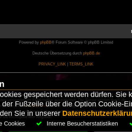
Powered by
phpBB
® Forum Software © phpBB Limited
Deutsche Übersetzung durch
phpBB.de
PRIVACY_LINK
|
TERMS_LINK
en
okies gespeichert werden dürfen. Sie 
Lasershowtechnik. Wir sind nicht kommerziell und die Banner auf dieser Seit
rden verwendet um Freaktreffen auszurichten. Die Server werden durch die
in der Fußzeile über die Option Cookie-E
erwenden wir
HomepageEasy
. Wenn Ihr Fragen oder Beschwerden zu LaserFr
nformationen auf dieser Seite sind urheberrechtlich geschützt und dürfen nicht
nden Sie in unserer
Datenschutzerkläru
die Richtigkeit aller Angaben.
che Cookies
Interne Besucherstatistiken