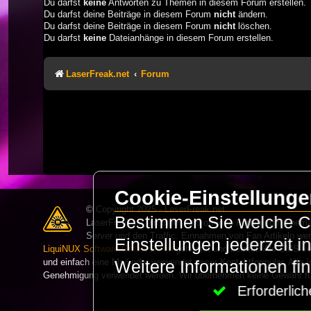
Du darfst
keine
Antworten zu Themen in diesem Forum erstellen.
Du darfst deine Beiträge in diesem Forum
nicht
ändern.
Du darfst deine Beiträge in diesem Forum
nicht
löschen.
Du darfst
keine
Dateianhänge in diesem Forum erstellen.
LaserFreak.net
Forum
Cookie-Einstellung
© Copyright 2025 - LaserFreak.net
Bestimmen Sie welche Co
LaserFreak ist ein freies und offenes Forum zum Thema 
Server und den Traffic. Einnahmen von Fan Artikeln we
Einstellungen jederzeit 
LiquiNUX Software GmbH Berlin
gehostet und betreut. Als CMS v
und einfach eine Mail oder verwendet unser Kontaktformular. Alle I
Weitere Informationen fi
Genehmigung verwendet werden. Wir übernehmen keine Gewähr für 
Erforderli