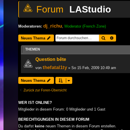
LAStudio
dj_richu
Moderatoren:
,
Moderator (French Zone)
Suche
Erweiter
Neues Thema
THEMEN
Question bête
thefatal1ty
von
» So 15 Feb, 2009 10:49 am
Neues Thema
Zurück zur Foren-Übersicht
WER IST ONLINE?
Mitglieder in diesem Forum: 0 Mitglieder und 1 Gast
BERECHTIGUNGEN IN DIESEM FORUM
Du darfst
keine
neuen Themen in diesem Forum erstellen.