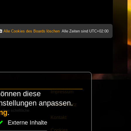
Alle Cookies des Boards löschen
Alle Zeiten sind
UTC+02:00
Impressum
können diese
e finanzieren die
instellungen anpassen.
Datenschutz
eak habt schickt
 ohne schriftliche
ng
.
Kontakt
Externe Inhalte
Cookies