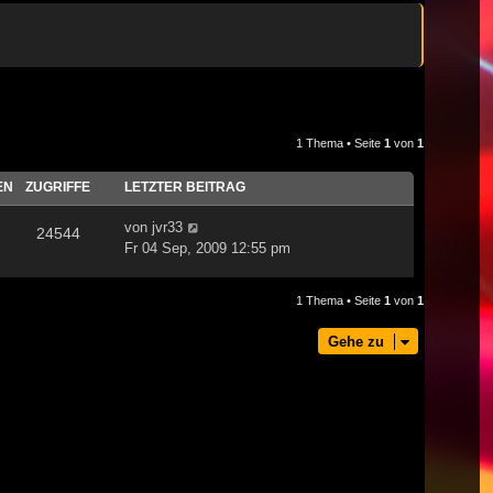
1 Thema • Seite
1
von
1
EN
ZUGRIFFE
LETZTER BEITRAG
von
jvr33
24544
Fr 04 Sep, 2009 12:55 pm
1 Thema • Seite
1
von
1
Gehe zu