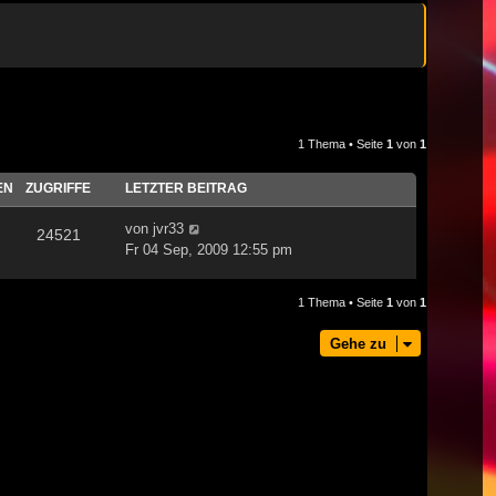
1 Thema • Seite
1
von
1
EN
ZUGRIFFE
LETZTER BEITRAG
von
jvr33
24521
Fr 04 Sep, 2009 12:55 pm
1 Thema • Seite
1
von
1
Gehe zu