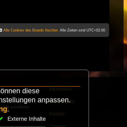
Alle Cookies des Boards löschen
Alle Zeiten sind
UTC+02:00
Impressum
können diese
e finanzieren die
instellungen anpassen.
Datenschutz
eak habt schickt
 ohne schriftliche
ng
.
Kontakt
Externe Inhalte
Cookies