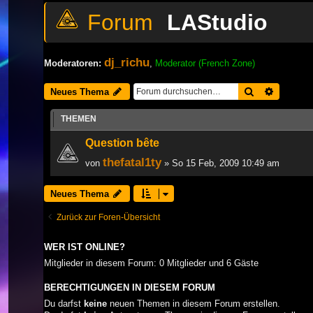
LAStudio
dj_richu
Moderatoren:
,
Moderator (French Zone)
Suche
Erweiter
Neues Thema
THEMEN
Question bête
thefatal1ty
von
» So 15 Feb, 2009 10:49 am
Neues Thema
Zurück zur Foren-Übersicht
WER IST ONLINE?
Mitglieder in diesem Forum: 0 Mitglieder und 6 Gäste
BERECHTIGUNGEN IN DIESEM FORUM
Du darfst
keine
neuen Themen in diesem Forum erstellen.