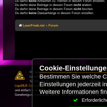
Du darfst
keine
Antworten zu Themen in diesem Forum erstellen.
Du darfst deine Beiträge in diesem Forum
nicht
ändern.
Du darfst deine Beiträge in diesem Forum
nicht
löschen.
Du darfst
keine
Dateianhänge in diesem Forum erstellen.
LaserFreak.net
Forum
Cookie-Einstellung
© Copyright 2025 - LaserFreak.net
Bestimmen Sie welche Co
LaserFreak ist ein freies und offenes Forum zum Thema 
Server und den Traffic. Einnahmen von Fan Artikeln we
Einstellungen jederzeit 
LiquiNUX Software GmbH Berlin
gehostet und betreut. Als CMS v
und einfach eine Mail oder verwendet unser Kontaktformular. Alle I
Weitere Informationen fi
Genehmigung verwendet werden. Wir übernehmen keine Gewähr für 
Erforderli