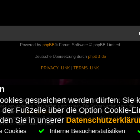
Powered by
phpBB
® Forum Software © phpBB Limited
Deutsche Übersetzung durch
phpBB.de
PRIVACY_LINK
|
TERMS_LINK
en
okies gespeichert werden dürfen. Sie 
Lasershowtechnik. Wir sind nicht kommerziell und die Banner auf dieser Seit
rden verwendet um Freaktreffen auszurichten. Die Server werden durch die
in der Fußzeile über die Option Cookie-E
erwenden wir
HomepageEasy
. Wenn Ihr Fragen oder Beschwerden zu LaserFr
nformationen auf dieser Seite sind urheberrechtlich geschützt und dürfen nicht
nden Sie in unserer
Datenschutzerkläru
die Richtigkeit aller Angaben.
che Cookies
Interne Besucherstatistiken