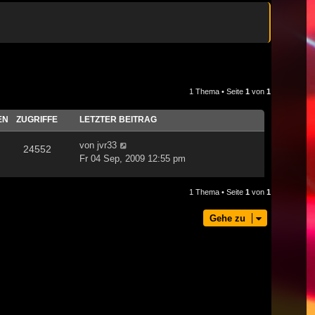
1 Thema • Seite
1
von
1
EN
ZUGRIFFE
LETZTER BEITRAG
von
jvr33
24552
Fr 04 Sep, 2009 12:55 pm
1 Thema • Seite
1
von
1
Gehe zu