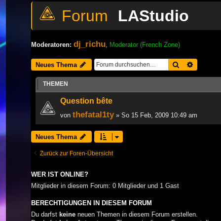
LAStudio
dj_richu
Moderatoren:
,
Moderator (French Zone)
Suche
Erweiter
Neues Thema
THEMEN
Question bête
thefatal1ty
von
» So 15 Feb, 2009 10:49 am
Neues Thema
Zurück zur Foren-Übersicht
WER IST ONLINE?
Mitglieder in diesem Forum: 0 Mitglieder und 1 Gast
BERECHTIGUNGEN IN DIESEM FORUM
Du darfst
keine
neuen Themen in diesem Forum erstellen.