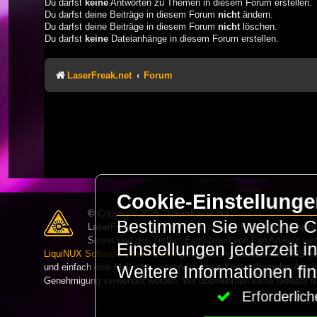
Du darfst
keine
Antworten zu Themen in diesem Forum erstellen.
Du darfst deine Beiträge in diesem Forum
nicht
ändern.
Du darfst deine Beiträge in diesem Forum
nicht
löschen.
Du darfst
keine
Dateianhänge in diesem Forum erstellen.
LaserFreak.net
Forum
Cookie-Einstellung
© Copyright 2025 - LaserFreak.net
Bestimmen Sie welche Co
LaserFreak ist ein freies und offenes Forum zum Thema 
Server und den Traffic. Einnahmen von Fan Artikeln we
Einstellungen jederzeit 
LiquiNUX Software GmbH Berlin
gehostet und betreut. Als CMS v
und einfach eine Mail oder verwendet unser Kontaktformular. Alle I
Weitere Informationen fi
Genehmigung verwendet werden. Wir übernehmen keine Gewähr für 
Erforderli