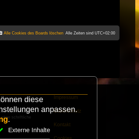
Alle Cookies des Boards löschen
Alle Zeiten sind
UTC+02:00
Impressum
können diese
e finanzieren die
instellungen anpassen.
Datenschutz
eak habt schickt
 ohne schriftliche
ng
.
Kontakt
Externe Inhalte
Cookies