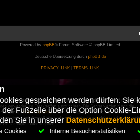
Powered by
phpBB
® Forum Software © phpBB Limited
Deutsche Übersetzung durch
phpBB.de
PRIVACY_LINK
|
TERMS_LINK
en
okies gespeichert werden dürfen. Sie 
Lasershowtechnik. Wir sind nicht kommerziell und die Banner auf dieser Seit
rden verwendet um Freaktreffen auszurichten. Die Server werden durch die
in der Fußzeile über die Option Cookie-E
erwenden wir
HomepageEasy
. Wenn Ihr Fragen oder Beschwerden zu LaserFr
nformationen auf dieser Seite sind urheberrechtlich geschützt und dürfen nicht
nden Sie in unserer
Datenschutzerkläru
die Richtigkeit aller Angaben.
che Cookies
Interne Besucherstatistiken