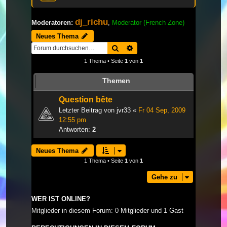
dj_richu
Moderatoren:
,
Moderator (French Zone)
Neues Thema
Suche
Erweiterte Suche
1 Thema • Seite
1
von
1
Themen
Question bête
Letzter Beitrag von
jvr33
«
Fr 04 Sep, 2009
12:55 pm
Antworten:
2
Neues Thema
1 Thema • Seite
1
von
1
Gehe zu
WER IST ONLINE?
Mitglieder in diesem Forum: 0 Mitglieder und 1 Gast