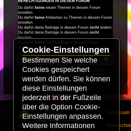
BERECHTIGUNGEN IN DIESEM FORUM
Du darfst
keine
neuen Themen in diesem Forum
erstellen.
Du darfst
keine
Antworten zu Themen in diesem Forum
erstellen.
Du darfst deine Beiträge in diesem Forum
nicht
ändern.
Du darfst deine Beiträge in diesem Forum
nicht
löschen.
Du darfst
keine
Dateianhänge in diesem Forum
Cookie-Einstellungen
erstellen.
Bestimmen Sie welche
LaserFreak.net
Forum
Cookies gespeichert
Powered by
phpBB
® Forum Software © phpBB
Limited
werden dürfen. Sie können
Deutsche Übersetzung durch
phpBB.de
diese Einstellungen
PRIVACY_LINK
|
TERMS_LINK
jederzeit in der Fußzeile
über die Option Cookie-
© Copyright 2025 -
Impressum
LaserFreak.net
Einstellungen anpassen.
LaserFreak ist ein freies und
Weitere Informationen
Datenschut
offenes Forum zum Thema