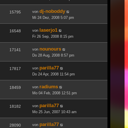
dj-noboddy
von
15795
Mi 24 Dez, 2008 5:07 pm
laserjo1
von
16548
Fr 26 Sep, 2008 8:15 pm
nounours
von
17141
Do 28 Aug, 2008 8:57 pm
parilla77
von
17817
Do 24 Apr, 2008 11:54 pm
radiums
von
18459
Mo 04 Feb, 2008 12:51 pm
parilla77
von
18182
Mo 25 Jun, 2007 10:43 am
parilla77
von
28090