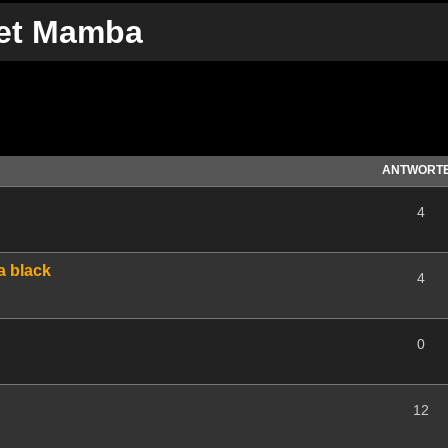
 et Mamba
te Suche
ANTWORT
4
a black
4
0
12