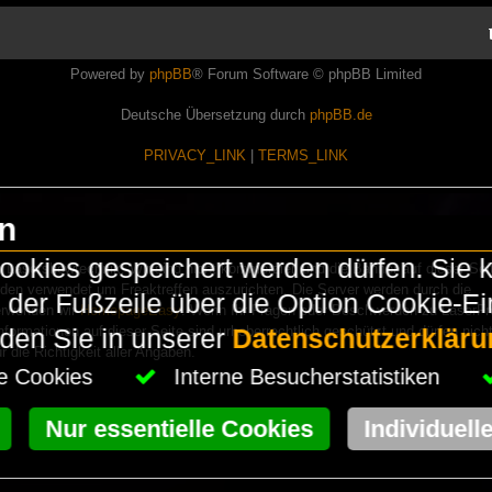
Powered by
phpBB
® Forum Software © phpBB Limited
Deutsche Übersetzung durch
phpBB.de
PRIVACY_LINK
|
TERMS_LINK
en
okies gespeichert werden dürfen. Sie 
Lasershowtechnik. Wir sind nicht kommerziell und die Banner auf dieser Seit
rden verwendet um Freaktreffen auszurichten. Die Server werden durch die
in der Fußzeile über die Option Cookie-E
erwenden wir
HomepageEasy
. Wenn Ihr Fragen oder Beschwerden zu LaserFr
nformationen auf dieser Seite sind urheberrechtlich geschützt und dürfen nicht
nden Sie in unserer
Datenschutzerkläru
die Richtigkeit aller Angaben.
che Cookies
Interne Besucherstatistiken
Nur essentielle Cookies
Individuell