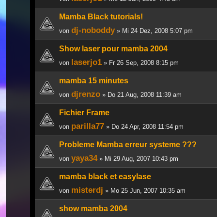
Mamba Black tutorials!
dj-noboddy
von
» Mi 24 Dez, 2008 5:07 pm
Show laser pour mamba 2004
laserjo1
von
» Fr 26 Sep, 2008 8:15 pm
mamba 15 minutes
djrenzo
von
» Do 21 Aug, 2008 11:39 am
Fichier Frame
parilla77
von
» Do 24 Apr, 2008 11:54 pm
Probleme Mamba erreur systeme ???
yaya34
von
» Mi 29 Aug, 2007 10:43 pm
mamba black et easylase
misterdj
von
» Mo 25 Jun, 2007 10:35 am
show mamba 2004