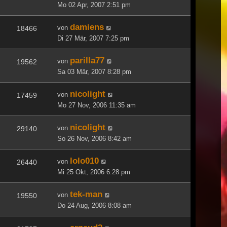
Mo 02 Apr, 2007 2:51 pm
damiens
von
18466
Di 27 Mär, 2007 7:25 pm
parilla77
von
19562
Sa 03 Mär, 2007 8:28 pm
nicolight
von
17459
Mo 27 Nov, 2006 11:35 am
nicolight
von
29140
So 26 Nov, 2006 8:42 am
lolo010
von
26440
Mi 25 Okt, 2006 6:28 pm
tek-man
von
19550
Do 24 Aug, 2006 8:08 am