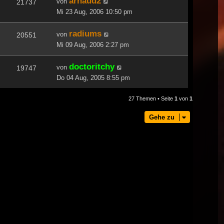
arnaud2
von
21737
Mi 23 Aug, 2006 10:50 pm
radiums
von
20551
Mi 09 Aug, 2006 2:27 pm
doctoritchy
von
19747
Do 04 Aug, 2005 8:55 pm
27 Themen • Seite
1
von
1
Gehe zu