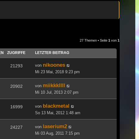
27 Themen • Seite
1
von
1
EN
ZUGRIFFE
LETZTER BEITRAG
nikoones
von
21293
Mi 23 Mai, 2018 9:23 pm
miikkkllll
von
20902
Mi 10 Jul, 2013 2:07 pm
blackmetal
von
16999
So 13 Mai, 2012 1:48 am
laserium2
von
24227
Mi 03 Aug, 2011 7:15 pm