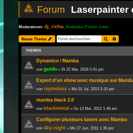
Laserpainter
dj_richu
Moderatoren:
,
Moderator (French Zone)
Suche
Erweiter
Neues Thema
THEMEN
Dynamics / Mamba
guido
von
» Di 22 Mai, 2018 5:41 pm
Export d'un show avec musique sur Mamb
reptedeoz
von
» Mo 01 Jul, 2013 3:10 pm
mamba black 2.0
blackmetal
von
» So 13 Mai, 2012 1:48 am
Configurer plusieurs lasers avec Mamba
4ky-night
von
» Mo 27 Jun, 2011 1:35 pm