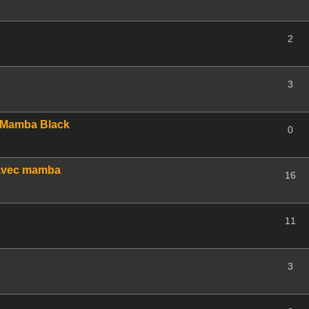
2
3
de Mamba Black
0
 avec mamba
16
11
3