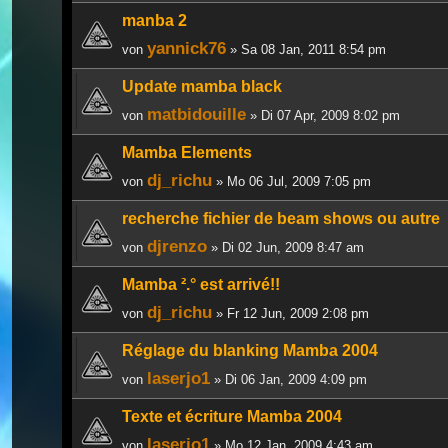
manba 2
yannick76
von
» Sa 08 Jan, 2011 8:54 pm
Update mamba black
matbidouille
von
» Di 07 Apr, 2009 8:02 pm
Mamba Elements
dj_richu
von
» Mo 06 Jul, 2009 7:05 pm
recherche fichier de beam shows ou autre
djrenzo
von
» Di 02 Jun, 2009 8:47 am
Mamba ².° est arrivé!!
dj_richu
von
» Fr 12 Jun, 2009 2:08 pm
Réglage du blanking Mamba 2004
laserjo1
von
» Di 06 Jan, 2009 4:09 pm
Texte et écriture Mamba 2004
laserjo1
von
» Mo 12 Jan, 2009 4:43 am