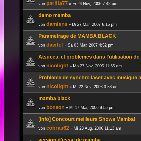
parilla77
von
» Fr 24 Nov, 2006 7:43 pm
demo mamba
damiens
von
» Di 27 Mär, 2007 6:15 pm
Parametrage de MAMBA BLACK
davitel
von
» Sa 03 Mär, 2007 4:52 pm
Atsuces, et problemes dans l'utilisation 
nicolight
von
» Mo 27 Nov, 2006 11:35 am
Probleme de synchro laser avec musique
nicolight
von
» Mi 22 Nov, 2006 3:58 am
mamba black
boxson
von
» Mi 17 Mai, 2006 9:55 pm
[Info] Concourt meilleurs Shows Mamba!
cobras62
von
» Mi 23 Aug, 2006 11:13 am
version d'essai de mamba