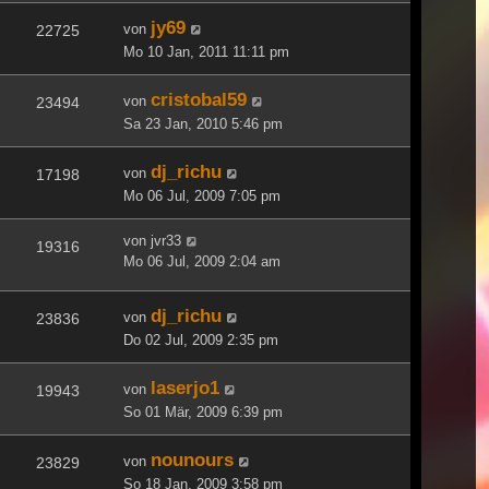
jy69
von
22725
Mo 10 Jan, 2011 11:11 pm
cristobal59
von
23494
Sa 23 Jan, 2010 5:46 pm
dj_richu
von
17198
Mo 06 Jul, 2009 7:05 pm
von
jvr33
19316
Mo 06 Jul, 2009 2:04 am
dj_richu
von
23836
Do 02 Jul, 2009 2:35 pm
laserjo1
von
19943
So 01 Mär, 2009 6:39 pm
nounours
von
23829
So 18 Jan, 2009 3:58 pm