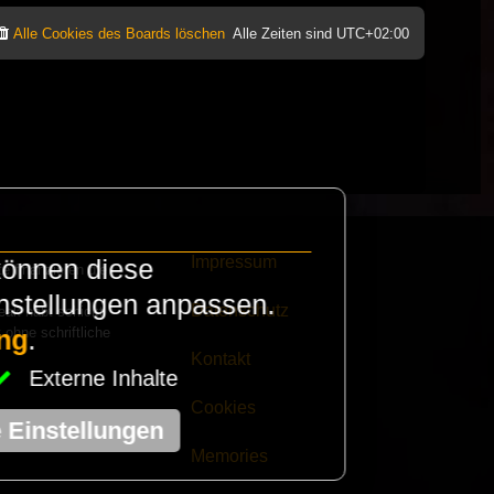
Alle Cookies des Boards löschen
Alle Zeiten sind
UTC+02:00
Impressum
können diese
e finanzieren die
instellungen anpassen.
Datenschutz
eak habt schickt
 ohne schriftliche
ng
.
Kontakt
Externe Inhalte
Cookies
e Einstellungen
Memories