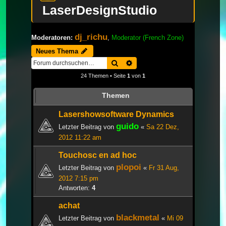
LaserDesignStudio
dj_richu
Moderatoren:
,
Moderator (French Zone)
Neues Thema
Suche
Erweiterte Suche
24 Themen • Seite
1
von
1
Themen
Lasershowsoftware Dynamics
guido
Letzter Beitrag von
«
Sa 22 Dez,
2012 11:22 am
Touchosc en ad hoc
plopoi
Letzter Beitrag von
«
Fr 31 Aug,
2012 7:15 pm
Antworten:
4
achat
blackmetal
Letzter Beitrag von
«
Mi 09