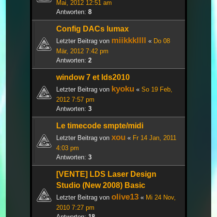
Mai, 2012 12:51 am
Antworten:
8
Config DACs lumax
miikkkllll
Letzter Beitrag von
«
Do 08
Mär, 2012 7:42 pm
Antworten:
2
window 7 et lds2010
kyoku
Letzter Beitrag von
«
So 19 Feb,
2012 7:57 pm
Antworten:
3
Le timecode smpte/midi
xou
Letzter Beitrag von
«
Fr 14 Jan, 2011
4:03 pm
Antworten:
3
[VENTE] LDS Laser Design
Studio (New 2008) Basic
olive13
Letzter Beitrag von
«
Mi 24 Nov,
2010 7:27 pm
Antworten:
18