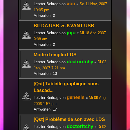
xou
Letzter Beitrag von
«
So 11 Nov, 2007
10:05 pm
Antworten:
2
BILDA USB vs KVANT USB
jojo
Letzter Beitrag von
«
Mi 18 Apr, 2007
9:08 am
Antworten:
2
Mode d emploi LDS
doctoritchy
Letzter Beitrag von
«
Di 02
Jan, 2007 7:21 pm
Antworten:
13
[Qst] Tablette graphique sous
Lascad...
genesis
Letzter Beitrag von
«
Mi 09 Aug,
2006 1:57 pm
Antworten:
17
[Qst] Problème de son avec LDS
doctoritchy
Letzter Beitrag von
«
Di 02