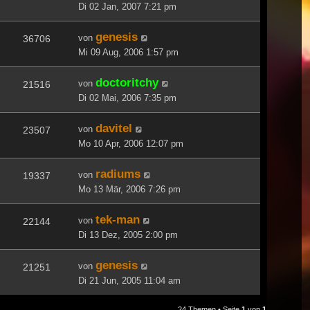
Di 02 Jan, 2007 7:21 pm
genesis
von
36706
Mi 09 Aug, 2006 1:57 pm
doctoritchy
von
21516
Di 02 Mai, 2006 7:35 pm
davitel
von
23507
Mo 10 Apr, 2006 12:07 pm
radiums
von
19337
Mo 13 Mär, 2006 7:26 pm
tek-man
von
22144
Di 13 Dez, 2005 2:00 pm
genesis
von
21251
Di 21 Jun, 2005 11:04 am
24 Themen • Seite
1
von
1