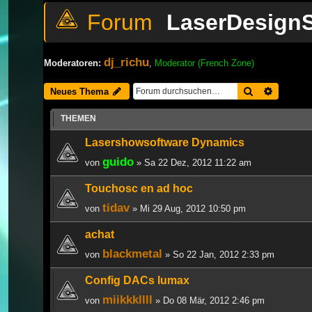
LaserDesignS
dj_richu
Moderatoren:
,
Moderator (French Zone)
Suche
Erweiter
Neues Thema
THEMEN
Lasershowsoftware Dynamics
guido
von
» Sa 22 Dez, 2012 11:22 am
Touchosc en ad hoc
tidav
von
» Mi 29 Aug, 2012 10:50 pm
achat
blackmetal
von
» So 22 Jan, 2012 2:33 pm
Config DACs lumax
miikkkllll
von
» Do 08 Mär, 2012 2:46 pm