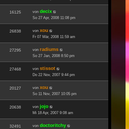
decix
von
16125
So 27 Apr, 2008 11:08 pm
xou
von
26838
Fr 07 Mär, 2008 11:59 am
radiums
von
27295
So 27 Jan, 2008 8:50 pm
stissot
von
27468
Do 22 Nov, 2007 9:44 pm
xou
von
20127
So 11 Nov, 2007 10:05 pm
jojo
von
20638
Mi 18 Apr, 2007 9:08 am
doctoritchy
von
32491