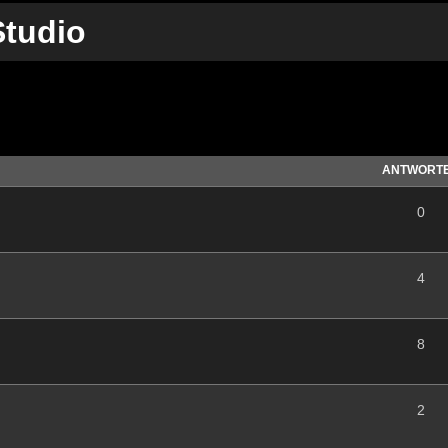
tudio
te Suche
ANTWORT
0
4
8
2