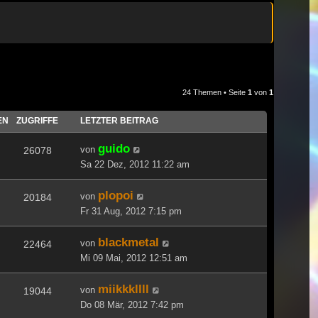
24 Themen • Seite
1
von
1
EN
ZUGRIFFE
LETZTER BEITRAG
guido
von
26078
Sa 22 Dez, 2012 11:22 am
plopoi
von
20184
Fr 31 Aug, 2012 7:15 pm
blackmetal
von
22464
Mi 09 Mai, 2012 12:51 am
miikkkllll
von
19044
Do 08 Mär, 2012 7:42 pm