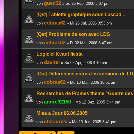
gued32
von
» So 26 Feb, 2006 3:37 pm
[Qst] Tablette graphique sous Lascad...
cobras62
von
» Mi 26 Jul, 2006 3:53 pm
[Qst] Problème de son avec LDS
cobras62
von
» Di 02 Mai, 2006 8:47 am
Logiciel Kvant fiesta
davitel
von
» Sa 08 Apr, 2006 4:10 pm
[Qst] Différences entres les versions de LDS
cobras62
von
» Mo 13 Mär, 2006 10:51 am
Recherches de Frames thème "Guerre des 
andre92150
von
» Mo 12 Dez, 2005 3:44 pm
Misa a Jour 06.06.2005
stefauresi
von
» Mo 13 Jun, 2005 8:41 pm