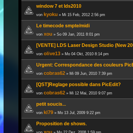
window 7 et lds2010
kyoku
von
» Mi 15 Feb, 2012 2:56 pm
Le timecode smpte/midi
xou
von
» So 09 Jan, 2011 8:01 pm
[VENTE] LDS Laser Design Studio (New 20
olive13
von
» Mo 04 Okt, 2010 8:14 pm
Urgent: Correspondance des couleurs PicE
cobras62
von
» Mi 09 Jun, 2010 7:39 pm
[QST]Reglage possible dans PicEdit?
cobras62
von
» Mi 12 Mai, 2010 9:07 pm
petit soucis...
kl79
von
» Mo 13 Jul, 2009 9:22 pm
Proposition de shows.
xou
von
» Mo 22 Dez, 2008 1:59 pm