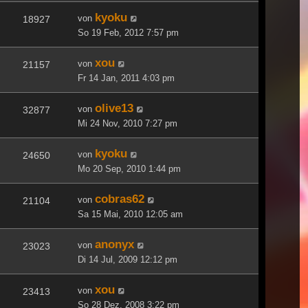
kyoku
von
18927
So 19 Feb, 2012 7:57 pm
xou
von
21157
Fr 14 Jan, 2011 4:03 pm
olive13
von
32877
Mi 24 Nov, 2010 7:27 pm
kyoku
von
24650
Mo 20 Sep, 2010 1:44 pm
cobras62
von
21104
Sa 15 Mai, 2010 12:05 am
anonyx
von
23023
Di 14 Jul, 2009 12:12 pm
xou
von
23413
So 28 Dez, 2008 3:22 pm