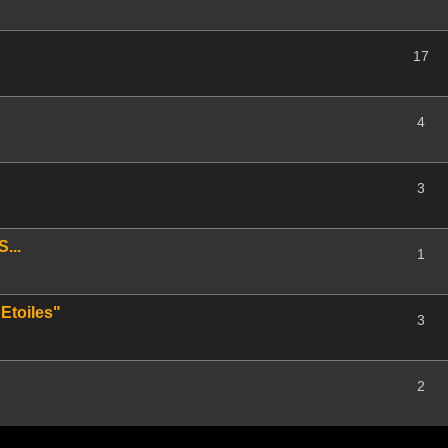
17
4
3
...
1
Etoiles"
3
2