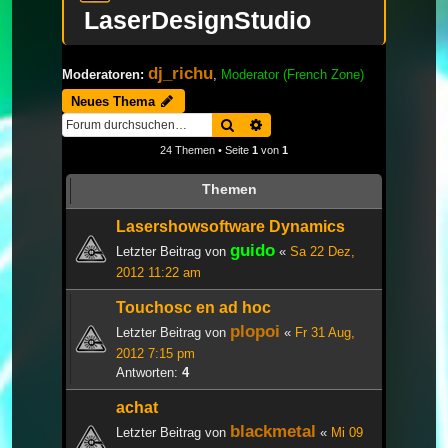
LaserDesignStudio
dj_richu
Moderatoren:
,
Moderator (French Zone)
Neues Thema
Suche
Erweiterte Suche
24 Themen • Seite
1
von
1
Themen
Lasershowsoftware Dynamics
guido
Letzter Beitrag von
«
Sa 22 Dez,
2012 11:22 am
Touchosc en ad hoc
plopoi
Letzter Beitrag von
«
Fr 31 Aug,
2012 7:15 pm
Antworten:
4
achat
blackmetal
Letzter Beitrag von
«
Mi 09