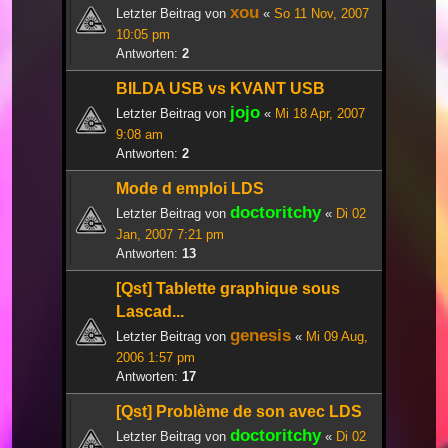
xou
Letzter Beitrag von
«
So 11 Nov, 2007
10:05 pm
Antworten:
2
BILDA USB vs KVANT USB
jojo
Letzter Beitrag von
«
Mi 18 Apr, 2007
9:08 am
Antworten:
2
Mode d emploi LDS
doctoritchy
Letzter Beitrag von
«
Di 02
Jan, 2007 7:21 pm
Antworten:
13
[Qst] Tablette graphique sous
Lascad...
genesis
Letzter Beitrag von
«
Mi 09 Aug,
2006 1:57 pm
Antworten:
17
[Qst] Problème de son avec LDS
doctoritchy
Letzter Beitrag von
«
Di 02