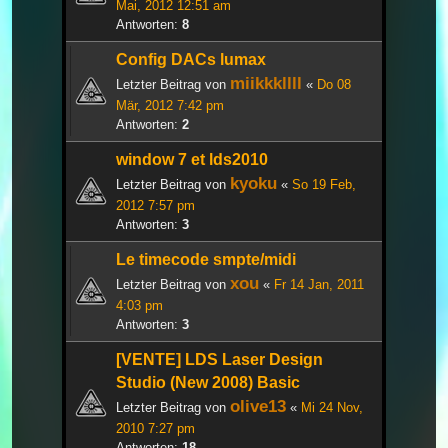
Mai, 2012 12:51 am
Antworten:
8
Config DACs lumax
miikkkllll
Letzter Beitrag von
«
Do 08
Mär, 2012 7:42 pm
Antworten:
2
window 7 et lds2010
kyoku
Letzter Beitrag von
«
So 19 Feb,
2012 7:57 pm
Antworten:
3
Le timecode smpte/midi
xou
Letzter Beitrag von
«
Fr 14 Jan, 2011
4:03 pm
Antworten:
3
[VENTE] LDS Laser Design
Studio (New 2008) Basic
olive13
Letzter Beitrag von
«
Mi 24 Nov,
2010 7:27 pm
Antworten:
18