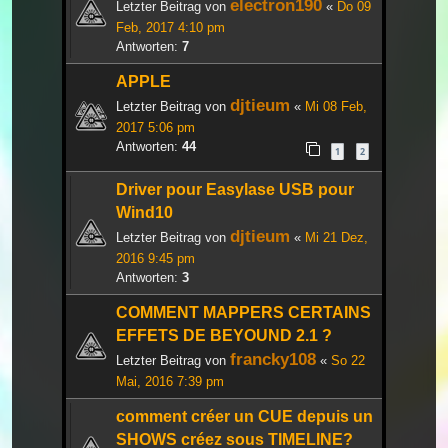
electron190
Letzter Beitrag von
«
Do 09
Feb, 2017 4:10 pm
Antworten:
7
APPLE
djtieum
Letzter Beitrag von
«
Mi 08 Feb,
2017 5:06 pm
Antworten:
44
1
2
Driver pour Easylase USB pour
Wind10
djtieum
Letzter Beitrag von
«
Mi 21 Dez,
2016 9:45 pm
Antworten:
3
COMMENT MAPPERS CERTAINS
EFFETS DE BEYOUND 2.1 ?
francky108
Letzter Beitrag von
«
So 22
Mai, 2016 7:39 pm
comment créer un CUE depuis un
SHOWS créez sous TIMELINE?