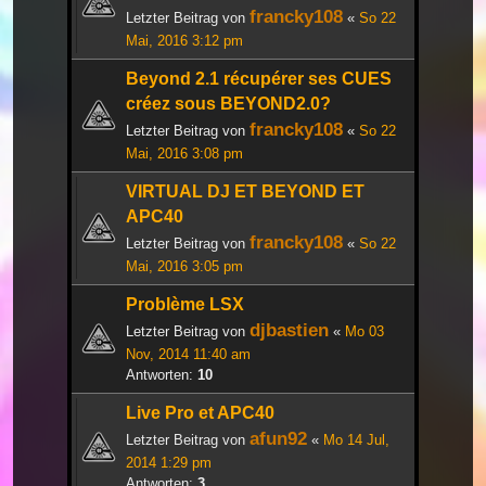
francky108
Letzter Beitrag von
«
So 22
Mai, 2016 3:12 pm
Beyond 2.1 récupérer ses CUES
créez sous BEYOND2.0?
francky108
Letzter Beitrag von
«
So 22
Mai, 2016 3:08 pm
VIRTUAL DJ ET BEYOND ET
APC40
francky108
Letzter Beitrag von
«
So 22
Mai, 2016 3:05 pm
Problème LSX
djbastien
Letzter Beitrag von
«
Mo 03
Nov, 2014 11:40 am
Antworten:
10
Live Pro et APC40
afun92
Letzter Beitrag von
«
Mo 14 Jul,
2014 1:29 pm
Antworten:
3