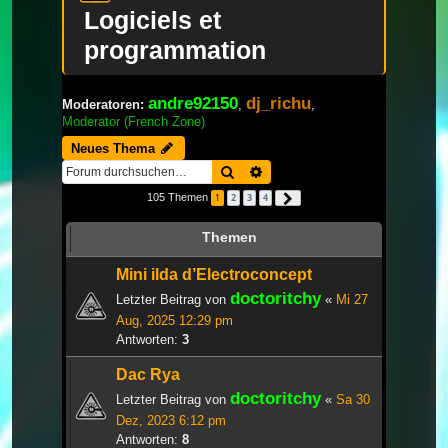
Logiciels et
programmation
andre92150
dj_richu
Moderatoren:
,
,
Moderator (French Zone)
Neues Thema
Suche
Erweiterte Suche
105 Themen
1
2
3
4
Nächste
Themen
Mini ilda d’Electroconcept
doctoritchy
Letzter Beitrag von
«
Mi 27
Aug, 2025 12:29 pm
Antworten:
3
Dac Rya
doctoritchy
Letzter Beitrag von
«
Sa 30
Dez, 2023 6:12 pm
Antworten:
8