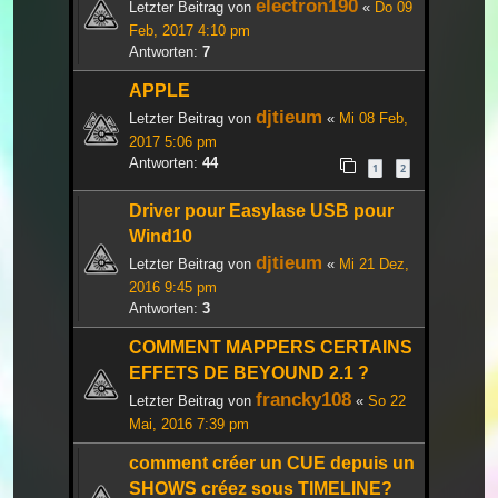
electron190
Letzter Beitrag von
«
Do 09
Feb, 2017 4:10 pm
Antworten:
7
APPLE
djtieum
Letzter Beitrag von
«
Mi 08 Feb,
2017 5:06 pm
Antworten:
44
1
2
Driver pour Easylase USB pour
Wind10
djtieum
Letzter Beitrag von
«
Mi 21 Dez,
2016 9:45 pm
Antworten:
3
COMMENT MAPPERS CERTAINS
EFFETS DE BEYOUND 2.1 ?
francky108
Letzter Beitrag von
«
So 22
Mai, 2016 7:39 pm
comment créer un CUE depuis un
SHOWS créez sous TIMELINE?