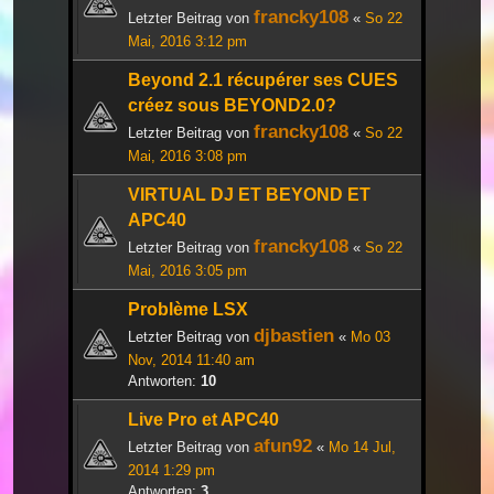
francky108
Letzter Beitrag von
«
So 22
Mai, 2016 3:12 pm
Beyond 2.1 récupérer ses CUES
créez sous BEYOND2.0?
francky108
Letzter Beitrag von
«
So 22
Mai, 2016 3:08 pm
VIRTUAL DJ ET BEYOND ET
APC40
francky108
Letzter Beitrag von
«
So 22
Mai, 2016 3:05 pm
Problème LSX
djbastien
Letzter Beitrag von
«
Mo 03
Nov, 2014 11:40 am
Antworten:
10
Live Pro et APC40
afun92
Letzter Beitrag von
«
Mo 14 Jul,
2014 1:29 pm
Antworten:
3