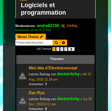
Logiciels et
programmation
andre92150
dj_richu
Moderatoren:
,
,
Moderator (French Zone)
Neues Thema
Suche
Erweiterte Suche
105 Themen
1
2
3
4
Nächste
Themen
Mini ilda d’Electroconcept
doctoritchy
Letzter Beitrag von
«
Mi 27
Aug, 2025 12:29 pm
Antworten:
3
Dac Rya
doctoritchy
Letzter Beitrag von
«
Sa 30
Dez, 2023 6:12 pm
Antworten:
8