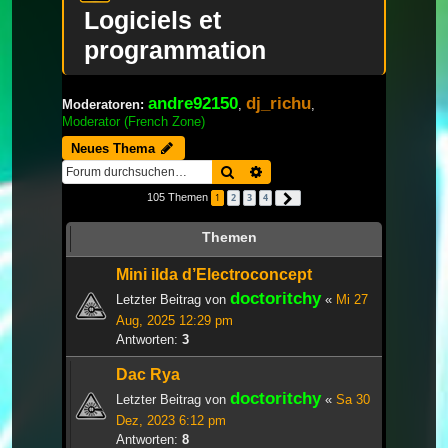
Logiciels et
programmation
andre92150
dj_richu
Moderatoren:
,
,
Moderator (French Zone)
Neues Thema
Suche
Erweiterte Suche
105 Themen
1
2
3
4
Nächste
Themen
Mini ilda d’Electroconcept
doctoritchy
Letzter Beitrag von
«
Mi 27
Aug, 2025 12:29 pm
Antworten:
3
Dac Rya
doctoritchy
Letzter Beitrag von
«
Sa 30
Dez, 2023 6:12 pm
Antworten:
8