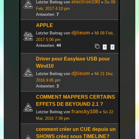
electron190
Letzter Beitrag von
«
Do 09
Feb, 2017 4:10 pm
Antworten:
7
APPLE
djtieum
Letzter Beitrag von
«
Mi 08 Feb,
2017 5:06 pm
Antworten:
44
1
2
Driver pour Easylase USB pour
Wind10
djtieum
Letzter Beitrag von
«
Mi 21 Dez,
2016 9:45 pm
Antworten:
3
COMMENT MAPPERS CERTAINS
EFFETS DE BEYOUND 2.1 ?
francky108
Letzter Beitrag von
«
So 22
Mai, 2016 7:39 pm
comment créer un CUE depuis un
SHOWS créez sous TIMELINE?