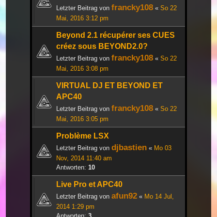
francky108
Letzter Beitrag von
«
So 22
Mai, 2016 3:12 pm
Beyond 2.1 récupérer ses CUES
créez sous BEYOND2.0?
francky108
Letzter Beitrag von
«
So 22
Mai, 2016 3:08 pm
VIRTUAL DJ ET BEYOND ET
APC40
francky108
Letzter Beitrag von
«
So 22
Mai, 2016 3:05 pm
Problème LSX
djbastien
Letzter Beitrag von
«
Mo 03
Nov, 2014 11:40 am
Antworten:
10
Live Pro et APC40
afun92
Letzter Beitrag von
«
Mo 14 Jul,
2014 1:29 pm
Antworten:
3