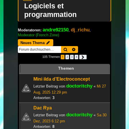
Logiciels et
programmation
andre92150
dj_richu
Moderatoren:
,
,
Moderator (French Zone)
Neues Thema
Suche
Erweiterte Suche
105 Themen
1
2
3
4
Nächste
Themen
Mini ilda d’Electroconcept
doctoritchy
Letzter Beitrag von
«
Mi 27
Aug, 2025 12:29 pm
Antworten:
3
Dac Rya
doctoritchy
Letzter Beitrag von
«
Sa 30
Dez, 2023 6:12 pm
Antworten:
8