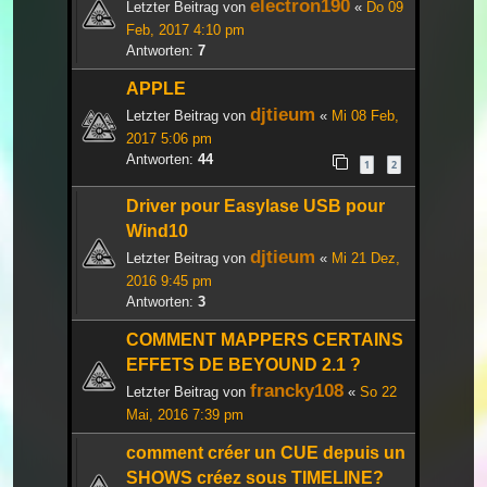
electron190
Letzter Beitrag von
«
Do 09
Feb, 2017 4:10 pm
Antworten:
7
APPLE
djtieum
Letzter Beitrag von
«
Mi 08 Feb,
2017 5:06 pm
Antworten:
44
1
2
Driver pour Easylase USB pour
Wind10
djtieum
Letzter Beitrag von
«
Mi 21 Dez,
2016 9:45 pm
Antworten:
3
COMMENT MAPPERS CERTAINS
EFFETS DE BEYOUND 2.1 ?
francky108
Letzter Beitrag von
«
So 22
Mai, 2016 7:39 pm
comment créer un CUE depuis un
SHOWS créez sous TIMELINE?