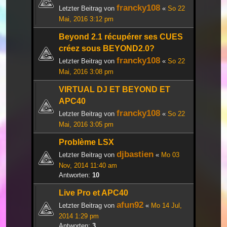
francky108
Letzter Beitrag von
«
So 22
Mai, 2016 3:12 pm
Beyond 2.1 récupérer ses CUES
créez sous BEYOND2.0?
francky108
Letzter Beitrag von
«
So 22
Mai, 2016 3:08 pm
VIRTUAL DJ ET BEYOND ET
APC40
francky108
Letzter Beitrag von
«
So 22
Mai, 2016 3:05 pm
Problème LSX
djbastien
Letzter Beitrag von
«
Mo 03
Nov, 2014 11:40 am
Antworten:
10
Live Pro et APC40
afun92
Letzter Beitrag von
«
Mo 14 Jul,
2014 1:29 pm
Antworten:
3