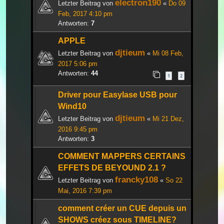
electron190
Letzter Beitrag von
«
Do 09
Feb, 2017 4:10 pm
Antworten:
7
APPLE
djtieum
Letzter Beitrag von
«
Mi 08 Feb,
2017 5:06 pm
Antworten:
44
1
2
Driver pour Easylase USB pour
Wind10
djtieum
Letzter Beitrag von
«
Mi 21 Dez,
2016 9:45 pm
Antworten:
3
COMMENT MAPPERS CERTAINS
EFFETS DE BEYOUND 2.1 ?
francky108
Letzter Beitrag von
«
So 22
Mai, 2016 7:39 pm
comment créer un CUE depuis un
SHOWS créez sous TIMELINE?