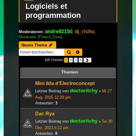
Logiciels et
programmation
andre92150
dj_richu
Moderatoren:
,
,
Moderator (French Zone)
Neues Thema
Suche
Erweiterte Suche
105 Themen
1
2
3
4
Nächste
Themen
Mini ilda d’Electroconcept
doctoritchy
Letzter Beitrag von
«
Mi 27
Aug, 2025 12:29 pm
Antworten:
3
Dac Rya
doctoritchy
Letzter Beitrag von
«
Sa 30
Dez, 2023 6:12 pm
Antworten:
8