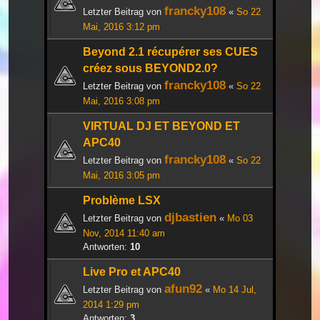
francky108
Letzter Beitrag von
«
So 22
Mai, 2016 3:12 pm
Beyond 2.1 récupérer ses CUES
créez sous BEYOND2.0?
francky108
Letzter Beitrag von
«
So 22
Mai, 2016 3:08 pm
VIRTUAL DJ ET BEYOND ET
APC40
francky108
Letzter Beitrag von
«
So 22
Mai, 2016 3:05 pm
Problème LSX
djbastien
Letzter Beitrag von
«
Mo 03
Nov, 2014 11:40 am
Antworten:
10
Live Pro et APC40
afun92
Letzter Beitrag von
«
Mo 14 Jul,
2014 1:29 pm
Antworten:
3