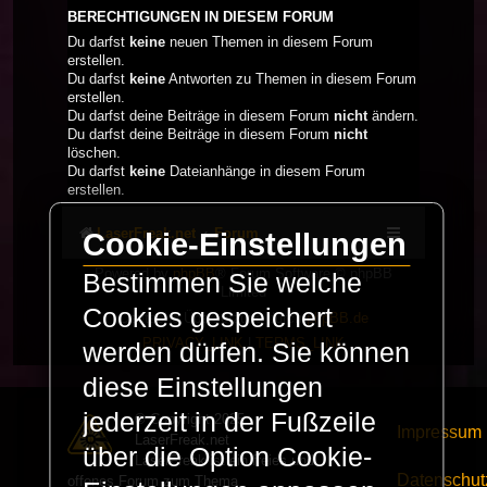
BERECHTIGUNGEN IN DIESEM FORUM
Du darfst
keine
neuen Themen in diesem Forum
erstellen.
Du darfst
keine
Antworten zu Themen in diesem Forum
erstellen.
Du darfst deine Beiträge in diesem Forum
nicht
ändern.
Du darfst deine Beiträge in diesem Forum
nicht
löschen.
Du darfst
keine
Dateianhänge in diesem Forum
erstellen.
LaserFreak.net
Forum
Cookie-Einstellungen
Powered by
phpBB
® Forum Software © phpBB
Bestimmen Sie welche
Limited
Cookies gespeichert
Deutsche Übersetzung durch
phpBB.de
PRIVACY_LINK
|
TERMS_LINK
werden dürfen. Sie können
diese Einstellungen
jederzeit in der Fußzeile
© Copyright 2025 -
Impressum
LaserFreak.net
über die Option Cookie-
LaserFreak ist ein freies und
Datenschut
offenes Forum zum Thema