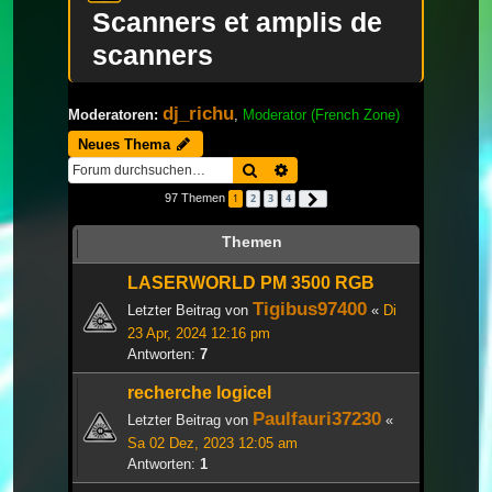
Scanners et amplis de
scanners
dj_richu
Moderatoren:
,
Moderator (French Zone)
Neues Thema
Suche
Erweiterte Suche
97 Themen
1
2
3
4
Nächste
Themen
LASERWORLD PM 3500 RGB
Tigibus97400
Letzter Beitrag von
«
Di
23 Apr, 2024 12:16 pm
Antworten:
7
recherche logicel
Paulfauri37230
Letzter Beitrag von
«
Sa 02 Dez, 2023 12:05 am
Antworten:
1