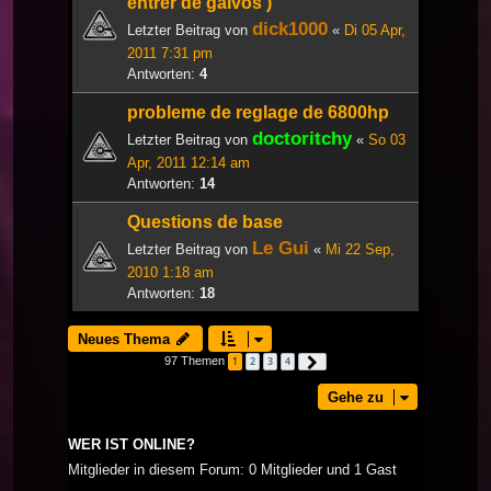
entrer de galvos )
dick1000
Letzter Beitrag von
«
Di 05 Apr,
2011 7:31 pm
Antworten:
4
probleme de reglage de 6800hp
doctoritchy
Letzter Beitrag von
«
So 03
Apr, 2011 12:14 am
Antworten:
14
Questions de base
Le Gui
Letzter Beitrag von
«
Mi 22 Sep,
2010 1:18 am
Antworten:
18
Neues Thema
97 Themen
1
2
3
4
Nächste
Gehe zu
WER IST ONLINE?
Mitglieder in diesem Forum: 0 Mitglieder und 1 Gast