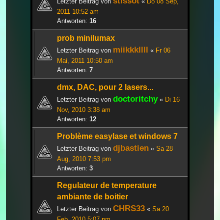
stissot
Letzter Beitrag von
«
Do 08 Sep,
2011 10:52 am
Antworten:
16
prob minilumax
miikkkllll
Letzter Beitrag von
«
Fr 06
Mai, 2011 10:50 am
Antworten:
7
dmx, DAC, pour 2 lasers...
doctoritchy
Letzter Beitrag von
«
Di 16
Nov, 2010 3:38 am
Antworten:
12
Problème easylase et windows 7
djbastien
Letzter Beitrag von
«
Sa 28
Aug, 2010 7:53 pm
Antworten:
3
Regulateur de temperature
ambiante de boitier
CHRS33
Letzter Beitrag von
«
Sa 20
Feb, 2010 5:07 pm