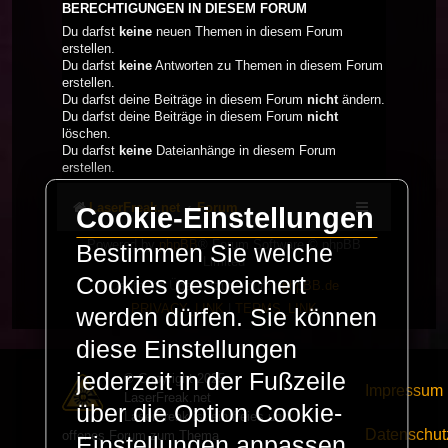
BERECHTIGUNGEN IN DIESEM FORUM
Du darfst
keine
neuen Themen in diesem Forum
erstellen.
Du darfst
keine
Antworten zu Themen in diesem Forum
erstellen.
Du darfst deine Beiträge in diesem Forum
nicht
ändern.
Du darfst deine Beiträge in diesem Forum
nicht
löschen.
Du darfst
keine
Dateianhänge in diesem Forum
erstellen.
LaserFreak.net
Forum
Cookie-Einstellungen
Powered by
phpBB
® Forum Software © phpBB
Bestimmen Sie welche
Limited
Cookies gespeichert
Deutsche Übersetzung durch
phpBB.de
PRIVACY_LINK
|
TERMS_LINK
werden dürfen. Sie können
diese Einstellungen
jederzeit in der Fußzeile
© Copyright 2025 -
Impressum
LaserFreak.net
über die Option Cookie-
LaserFreak ist ein freies und
Datenschut
offenes Forum zum Thema
Einstellungen anpassen.