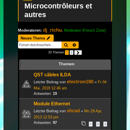
Microcontrôleurs et
autres
dj_richu
Moderatoren:
,
Moderator (French Zone)
Neues Thema
Suche
Erweiterte Suche
33 Themen
1
2
Nächste
Themen
QST câbles ILDA
electron190
Letzter Beitrag von
«
Fr 04
Mai, 2018 12:46 am
Antworten:
19
Module Ethernet
shrad
Letzter Beitrag von
«
Mo 29 Apr,
2013 12:53 pm
Antworten:
97
1
2
3