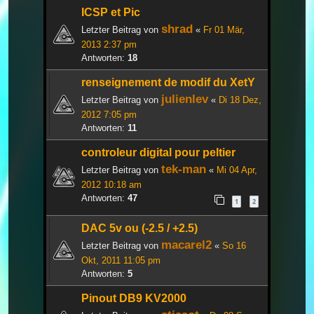
ICSP et Pic
shrad
Letzter Beitrag von
«
Fr 01 Mär,
2013 2:37 pm
Antworten:
18
renseignement de modif du XetY
julienlev
Letzter Beitrag von
«
Di 18 Dez,
2012 7:05 pm
Antworten:
11
controleur digital pour peltier
tek-man
Letzter Beitrag von
«
Mi 04 Apr,
2012 10:18 am
Antworten:
47
1
2
DAC 5v ou (-2.5 / +2.5)
macarel2
Letzter Beitrag von
«
So 16
Okt, 2011 11:05 pm
Antworten:
5
Pinout DB9 KV2000