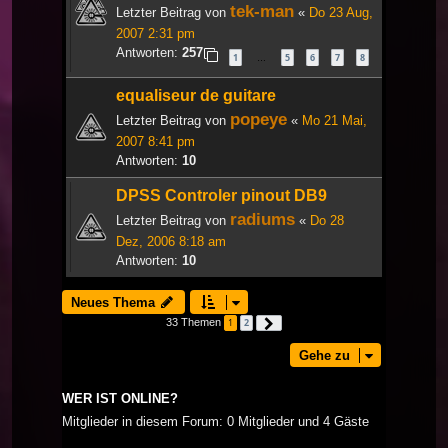
tek-man
Letzter Beitrag von
«
Do 23 Aug,
2007 2:31 pm
Antworten:
257
1
5
6
7
8
…
equaliseur de guitare
popeye
Letzter Beitrag von
«
Mo 21 Mai,
2007 8:41 pm
Antworten:
10
DPSS Controler pinout DB9
radiums
Letzter Beitrag von
«
Do 28
Dez, 2006 8:18 am
Antworten:
10
Neues Thema
33 Themen
1
2
Nächste
Gehe zu
WER IST ONLINE?
Mitglieder in diesem Forum: 0 Mitglieder und 4 Gäste