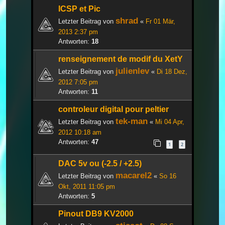
ICSP et Pic
shrad
Letzter Beitrag von
«
Fr 01 Mär,
2013 2:37 pm
Antworten:
18
renseignement de modif du XetY
julienlev
Letzter Beitrag von
«
Di 18 Dez,
2012 7:05 pm
Antworten:
11
controleur digital pour peltier
tek-man
Letzter Beitrag von
«
Mi 04 Apr,
2012 10:18 am
Antworten:
47
1
2
DAC 5v ou (-2.5 / +2.5)
macarel2
Letzter Beitrag von
«
So 16
Okt, 2011 11:05 pm
Antworten:
5
Pinout DB9 KV2000