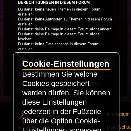
BERECHTIGUNGEN IN DIESEM FORUM
Du darfst
keine
neuen Themen in diesem Forum
erstellen.
Du darfst
keine
Antworten zu Themen in diesem Forum
erstellen.
Du darfst deine Beiträge in diesem Forum
nicht
ändern.
Du darfst deine Beiträge in diesem Forum
nicht
löschen.
Du darfst
keine
Dateianhänge in diesem Forum
erstellen.
LaserFreak.net
Forum
Cookie-Einstellungen
Powered by
phpBB
® Forum Software © phpBB
Bestimmen Sie welche
Limited
Cookies gespeichert
Deutsche Übersetzung durch
phpBB.de
PRIVACY_LINK
|
TERMS_LINK
werden dürfen. Sie können
diese Einstellungen
jederzeit in der Fußzeile
© Copyright 2025 -
Impressum
LaserFreak.net
über die Option Cookie-
LaserFreak ist ein freies und
Datenschut
offenes Forum zum Thema
Einstellungen anpassen.