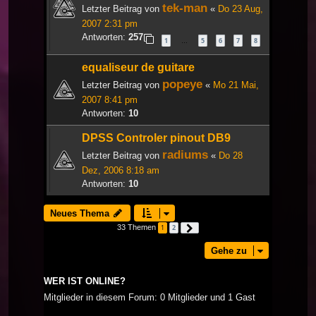
tek-man
Letzter Beitrag von
«
Do 23 Aug,
2007 2:31 pm
Antworten:
257
1
5
6
7
8
…
equaliseur de guitare
popeye
Letzter Beitrag von
«
Mo 21 Mai,
2007 8:41 pm
Antworten:
10
DPSS Controler pinout DB9
radiums
Letzter Beitrag von
«
Do 28
Dez, 2006 8:18 am
Antworten:
10
Neues Thema
33 Themen
1
2
Nächste
Gehe zu
WER IST ONLINE?
Mitglieder in diesem Forum: 0 Mitglieder und 1 Gast