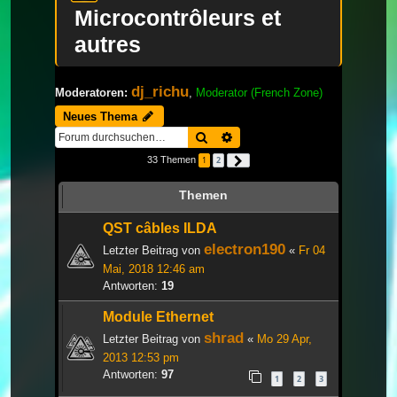
Microcontrôleurs et
autres
dj_richu
Moderatoren:
,
Moderator (French Zone)
Neues Thema
Suche
Erweiterte Suche
33 Themen
1
2
Nächste
Themen
QST câbles ILDA
electron190
Letzter Beitrag von
«
Fr 04
Mai, 2018 12:46 am
Antworten:
19
Module Ethernet
shrad
Letzter Beitrag von
«
Mo 29 Apr,
2013 12:53 pm
Antworten:
97
1
2
3