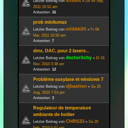
stissot
Letzter Beitrag von
«
Do 08 Sep,
2011 10:52 am
Antworten:
16
prob minilumax
miikkkllll
Letzter Beitrag von
«
Fr 06
Mai, 2011 10:50 am
Antworten:
7
dmx, DAC, pour 2 lasers...
doctoritchy
Letzter Beitrag von
«
Di 16
Nov, 2010 3:38 am
Antworten:
12
Problème easylase et windows 7
djbastien
Letzter Beitrag von
«
Sa 28
Aug, 2010 7:53 pm
Antworten:
3
Regulateur de temperature
ambiante de boitier
CHRS33
Letzter Beitrag von
«
Sa 20
Feb, 2010 5:07 pm