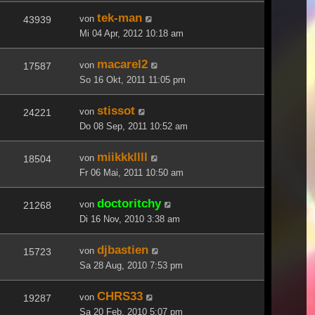
tek-man
von
43939
Mi 04 Apr, 2012 10:18 am
macarel2
von
17587
So 16 Okt, 2011 11:05 pm
stissot
von
24221
Do 08 Sep, 2011 10:52 am
miikkkllll
von
18504
Fr 06 Mai, 2011 10:50 am
doctoritchy
von
21268
Di 16 Nov, 2010 3:38 am
djbastien
von
15723
Sa 28 Aug, 2010 7:53 pm
CHRS33
von
19287
Sa 20 Feb, 2010 5:07 pm