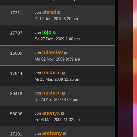
shrad
von
17311
Di 12 Jan, 2010 8:20 pm
jojo
von
17707
So 27 Dez, 2009 2:46 pm
julienlev
von
16009
Mo 02 Nov, 2009 9:39 am
micbric
von
17644
Mi 13 Mai, 2009 11:25 am
micbric
von
30418
Do 23 Apr, 2009 4:02 pm
anonyx
von
58096
Fr 06 Mär, 2009 11:02 pm
anthony
von
17101