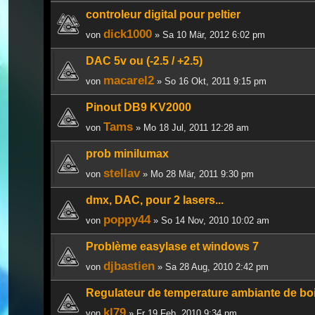
controleur digital pour peltier
dick1000
von
» Sa 10 Mär, 2012 6:02 pm
DAC 5v ou (-2.5 / +2.5)
macarel2
von
» So 16 Okt, 2011 9:15 pm
Pinout DB9 KV2000
Tams
von
» Mo 18 Jul, 2011 12:28 am
prob minilumax
stellav
von
» Mo 28 Mär, 2011 9:30 pm
dmx, DAC, pour 2 lasers...
poppy44
von
» So 14 Nov, 2010 10:02 am
Problème easylase et windows 7
djbastien
von
» Sa 28 Aug, 2010 2:42 pm
Regulateur de temperature ambiante de boi
kl79
von
» Fr 19 Feb, 2010 9:34 pm