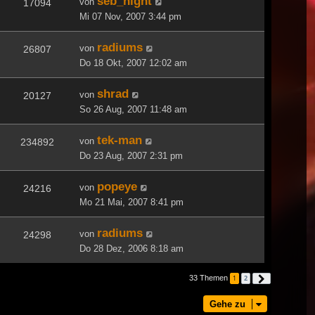
seb_night
von
17094
Mi 07 Nov, 2007 3:44 pm
radiums
von
26807
Do 18 Okt, 2007 12:02 am
shrad
von
20127
So 26 Aug, 2007 11:48 am
tek-man
von
234892
Do 23 Aug, 2007 2:31 pm
popeye
von
24216
Mo 21 Mai, 2007 8:41 pm
radiums
von
24298
Do 28 Dez, 2006 8:18 am
33 Themen
1
2
Nächste
Gehe zu