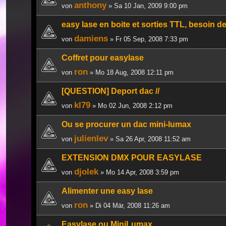
anthony
von
» Sa 10 Jan, 2009 9:00 pm
easy lase en boite et sorties TTL, besoin de
damiens
von
» Fr 05 Sep, 2008 7:33 pm
Coffret pour easylase
ron
von
» Mo 18 Aug, 2008 12:11 pm
[QUESTION] Deport dac //
kl79
von
» Mo 02 Jun, 2008 2:12 pm
Ou se procurer un dac mini-lumax
julienlev
von
» Sa 26 Apr, 2008 11:52 am
EXTENSION DMX POUR EASYLASE
djolek
von
» Mo 14 Apr, 2008 3:59 pm
Alimenter une easy lase
ron
von
» Di 04 Mär, 2008 11:26 am
Easylase ou MiniLumax