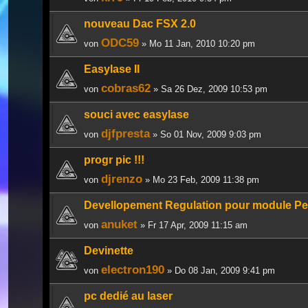
nouveau Dac FSX 2.0
ODC59
von
» Mo 11 Jan, 2010 10:20 pm
Easylase II
cobras62
von
» Sa 26 Dez, 2009 10:53 pm
souci avec easylase
djfpresta
von
» So 01 Nov, 2009 9:03 pm
progr pic !!!
djrenzo
von
» Mo 23 Feb, 2009 11:38 pm
Devellopement Regulation pour module Pel
anuket
von
» Fr 17 Apr, 2009 11:15 am
Devinette
electron190
von
» Do 08 Jan, 2009 9:41 pm
pc dedié au laser