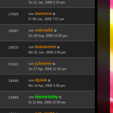
So 11 Jan, 2009 2:24 pm
damiens
von
17669
Fr 09 Jan, 2009 7:57 pm
cobras62
von
16587
Do 28 Aug, 2008 10:29 pm
biduleohm
von
19570
Mo 02 Jun, 2008 3:46 pm
julienlev
von
21621
So 27 Apr, 2008 12:25 pm
djolek
von
18446
Mo 14 Apr, 2008 3:59 pm
doctoritchy
von
21969
Di 11 Mär, 2008 10:09 am