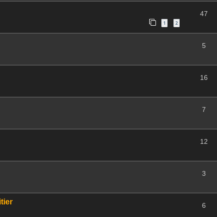
47
1
2
5
16
7
12
3
tier
6