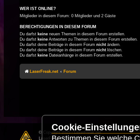
WER IST ONLINE?
Mitglieder in diesem Forum: 0 Mitglieder und 2 Gäste
BERECHTIGUNGEN IN DIESEM FORUM
Du darfst
keine
neuen Themen in diesem Forum erstellen.
Du darfst
keine
Antworten zu Themen in diesem Forum erstellen.
Du darfst deine Beiträge in diesem Forum
nicht
ändern.
Du darfst deine Beiträge in diesem Forum
nicht
löschen.
Du darfst
keine
Dateianhänge in diesem Forum erstellen.
LaserFreak.net
Forum
Cookie-Einstellung
© Copyright 2025 - LaserFreak.net
Bestimmen Sie welche Co
LaserFreak ist ein freies und offenes Forum zum Thema 