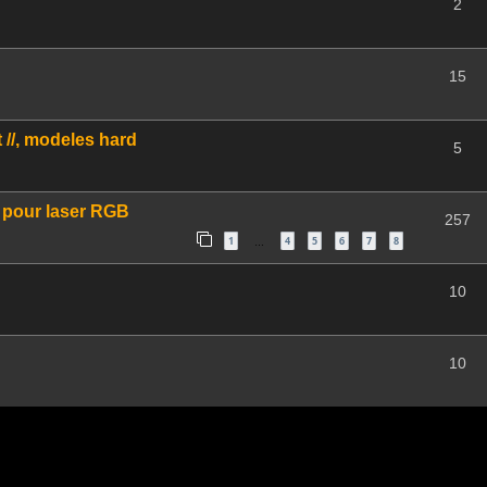
2
15
 //, modeles hard
5
e pour laser RGB
257
1
4
5
6
7
8
…
10
10