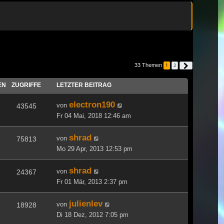
33 Themen
1
2
Nächste
EN
ZUGRIFFE
LETZTER BEITRAG
electron190
von
43545
Fr 04 Mai, 2018 12:46 am
shrad
von
75813
Mo 29 Apr, 2013 12:53 pm
shrad
von
24367
Fr 01 Mär, 2013 2:37 pm
julienlev
von
18928
Di 18 Dez, 2012 7:05 pm