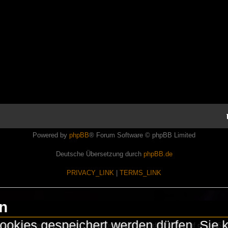
Powered by
phpBB
® Forum Software © phpBB Limited
Deutsche Übersetzung durch
phpBB.de
PRIVACY_LINK
|
TERMS_LINK
en
okies gespeichert werden dürfen. Sie 
Lasershowtechnik. Wir sind nicht kommerziell und die Banner auf dieser Seit