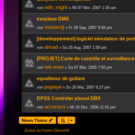
seb_night
von
» Mi 07 Nov, 2007 1:34 am
easylase DMX
misterdj
von
» Fr 28 Sep, 2007 9:58 pm
[developpement] logiciel simulateur de port
shrad
von
» Sa 25 Aug, 2007 1:00 pm
[PROJET] Carte de contrôle et surveillanc
tek-man
von
» Sa 07 Mai, 2005 7:50 pm
equaliseur de guitare
popeye
von
» So 20 Mai, 2007 6:27 pm
DPSS Controler pinout DB9
acrorezo
von
» Mi 20 Dez, 2006 11:02 pm
Neues Thema
Zurück zur Foren-Übersicht