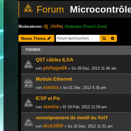
Microcontrôle
dj_richu
Moderatoren:
,
Moderator (French Zone)
Suche
Erweiter
Neues Thema
THEMEN
QST câbles ILDA
philippe69
von
» So 29 Dez, 2013 11:46 am
Module Ethernet
xiantia
von
» Sa 01 Dez, 2012 6:35 pm
ICSP et Pic
xiantia
von
» Di 19 Feb, 2013 12:59 pm
renseignement de modif du XetY
dick1000
von
» So 16 Dez, 2012 11:31 am