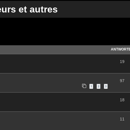
urs et autres
te Suche
ANTWORT
19
97
1
2
3
18
11