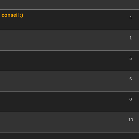
 conseil ;)
4
1
5
6
0
10