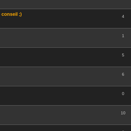
 conseil ;)
4
1
5
6
0
10