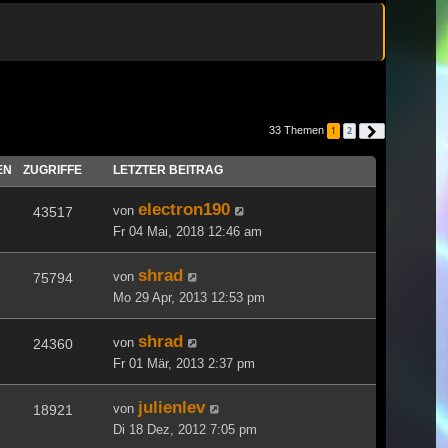
33 Themen
1
2
Nächste
EN
ZUGRIFFE
LETZTER BEITRAG
electron190
von
43517
Fr 04 Mai, 2018 12:46 am
shrad
von
75794
Mo 29 Apr, 2013 12:53 pm
shrad
von
24360
Fr 01 Mär, 2013 2:37 pm
julienlev
von
18921
Di 18 Dez, 2012 7:05 pm