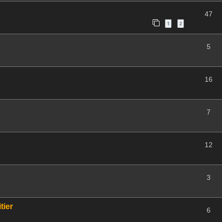
47
1
2
5
16
7
12
3
tier
6