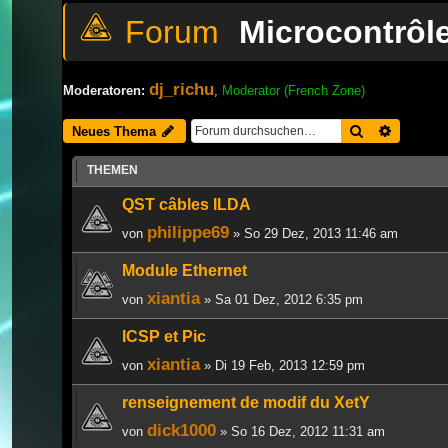
Microcontrôle
dj_richu
Moderatoren:
,
Moderator (French Zone)
Suche
Erweiter
Neues Thema
THEMEN
QST câbles ILDA
philippe69
von
» So 29 Dez, 2013 11:46 am
Module Ethernet
xiantia
von
» Sa 01 Dez, 2012 6:35 pm
ICSP et Pic
xiantia
von
» Di 19 Feb, 2013 12:59 pm
renseignement de modif du XetY
dick1000
von
» So 16 Dez, 2012 11:31 am