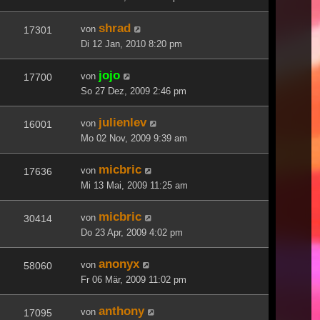
shrad
von
17301
Di 12 Jan, 2010 8:20 pm
jojo
von
17700
So 27 Dez, 2009 2:46 pm
julienlev
von
16001
Mo 02 Nov, 2009 9:39 am
micbric
von
17636
Mi 13 Mai, 2009 11:25 am
micbric
von
30414
Do 23 Apr, 2009 4:02 pm
anonyx
von
58060
Fr 06 Mär, 2009 11:02 pm
anthony
von
17095