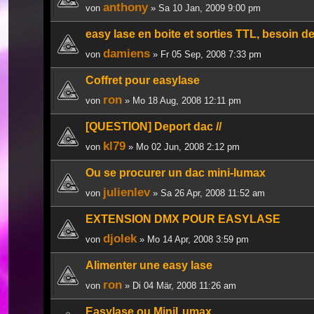
anthony
von
» Sa 10 Jan, 2009 9:00 pm
easy lase en boite et sorties TTL, besoin de
damiens
von
» Fr 05 Sep, 2008 7:33 pm
Coffret pour easylase
ron
von
» Mo 18 Aug, 2008 12:11 pm
[QUESTION] Deport dac //
kl79
von
» Mo 02 Jun, 2008 2:12 pm
Ou se procurer un dac mini-lumax
julienlev
von
» Sa 26 Apr, 2008 11:52 am
EXTENSION DMX POUR EASYLASE
djolek
von
» Mo 14 Apr, 2008 3:59 pm
Alimenter une easy lase
ron
von
» Di 04 Mär, 2008 11:26 am
Easylase ou MiniLumax