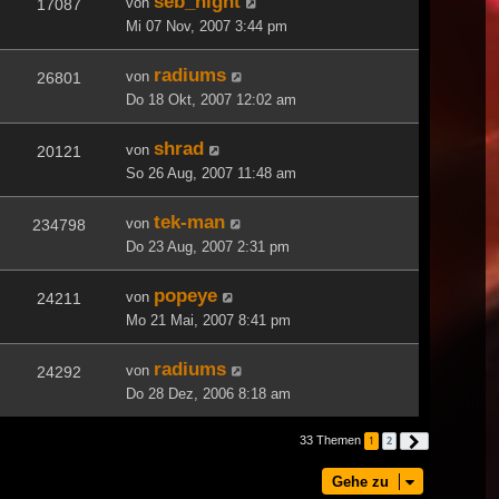
seb_night
von
17087
Mi 07 Nov, 2007 3:44 pm
radiums
von
26801
Do 18 Okt, 2007 12:02 am
shrad
von
20121
So 26 Aug, 2007 11:48 am
tek-man
von
234798
Do 23 Aug, 2007 2:31 pm
popeye
von
24211
Mo 21 Mai, 2007 8:41 pm
radiums
von
24292
Do 28 Dez, 2006 8:18 am
33 Themen
1
2
Nächste
Gehe zu