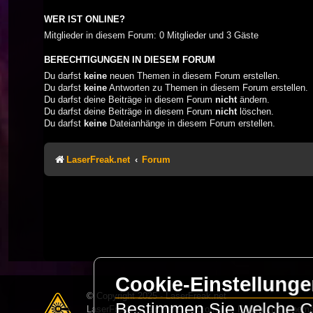
WER IST ONLINE?
Mitglieder in diesem Forum: 0 Mitglieder und 3 Gäste
BERECHTIGUNGEN IN DIESEM FORUM
Du darfst
keine
neuen Themen in diesem Forum erstellen.
Du darfst
keine
Antworten zu Themen in diesem Forum erstellen.
Du darfst deine Beiträge in diesem Forum
nicht
ändern.
Du darfst deine Beiträge in diesem Forum
nicht
löschen.
Du darfst
keine
Dateianhänge in diesem Forum erstellen.
LaserFreak.net
Forum
Cookie-Einstellung
© Copyright 2025 - LaserFreak.net
Bestimmen Sie welche Co
LaserFreak ist ein freies und offenes Forum zum Thema 