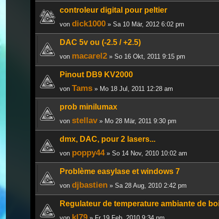
controleur digital pour peltier
dick1000
von
» Sa 10 Mär, 2012 6:02 pm
DAC 5v ou (-2.5 / +2.5)
macarel2
von
» So 16 Okt, 2011 9:15 pm
Pinout DB9 KV2000
Tams
von
» Mo 18 Jul, 2011 12:28 am
prob minilumax
stellav
von
» Mo 28 Mär, 2011 9:30 pm
dmx, DAC, pour 2 lasers...
poppy44
von
» So 14 Nov, 2010 10:02 am
Problème easylase et windows 7
djbastien
von
» Sa 28 Aug, 2010 2:42 pm
Regulateur de temperature ambiante de boi
kl79
von
» Fr 19 Feb, 2010 9:34 pm