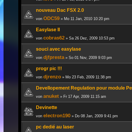
nouveau Dac FSX 2.0
ODC59
von
» Mo 11 Jan, 2010 10:20 pm
Easylase II
cobras62
von
» Sa 26 Dez, 2009 10:53 pm
souci avec easylase
djfpresta
von
» So 01 Nov, 2009 9:03 pm
progr pic !!!
djrenzo
von
» Mo 23 Feb, 2009 11:38 pm
Devellopement Regulation pour module Pel
anuket
von
» Fr 17 Apr, 2009 11:15 am
Devinette
electron190
von
» Do 08 Jan, 2009 9:41 pm
pc dedié au laser