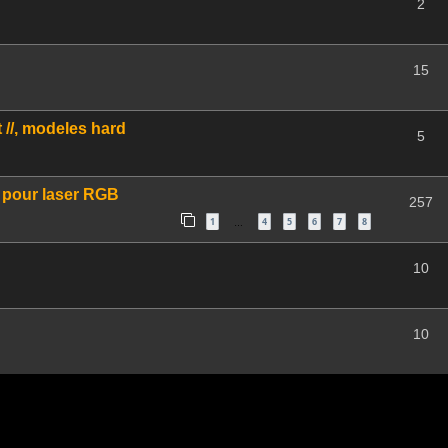
2
15
 //, modeles hard
5
e pour laser RGB
257
1
4
5
6
7
8
…
10
10