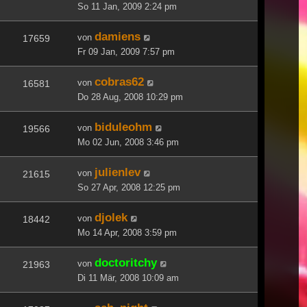
So 11 Jan, 2009 2:24 pm
damiens
von
17659
Fr 09 Jan, 2009 7:57 pm
cobras62
von
16581
Do 28 Aug, 2008 10:29 pm
biduleohm
von
19566
Mo 02 Jun, 2008 3:46 pm
julienlev
von
21615
So 27 Apr, 2008 12:25 pm
djolek
von
18442
Mo 14 Apr, 2008 3:59 pm
doctoritchy
von
21963
Di 11 Mär, 2008 10:09 am