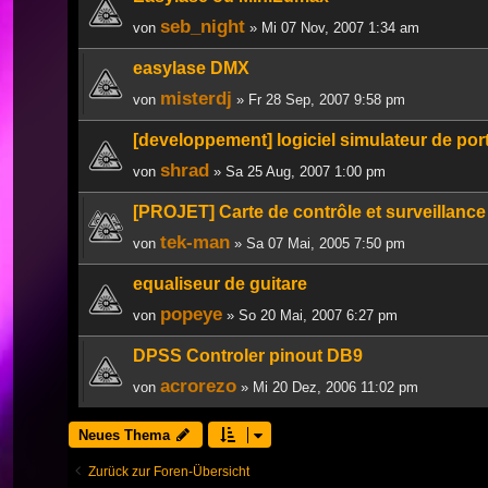
seb_night
von
» Mi 07 Nov, 2007 1:34 am
easylase DMX
misterdj
von
» Fr 28 Sep, 2007 9:58 pm
[developpement] logiciel simulateur de port
shrad
von
» Sa 25 Aug, 2007 1:00 pm
[PROJET] Carte de contrôle et surveillanc
tek-man
von
» Sa 07 Mai, 2005 7:50 pm
equaliseur de guitare
popeye
von
» So 20 Mai, 2007 6:27 pm
DPSS Controler pinout DB9
acrorezo
von
» Mi 20 Dez, 2006 11:02 pm
Neues Thema
Zurück zur Foren-Übersicht