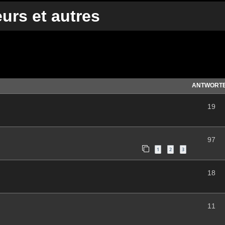
urs et autres
te Suche
ANTWORT
19
97
1
2
3
18
11