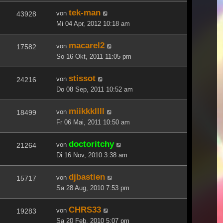
tek-man
von
43928
Mi 04 Apr, 2012 10:18 am
macarel2
von
17582
So 16 Okt, 2011 11:05 pm
stissot
von
24216
Do 08 Sep, 2011 10:52 am
miikkkllll
von
18499
Fr 06 Mai, 2011 10:50 am
doctoritchy
von
21264
Di 16 Nov, 2010 3:38 am
djbastien
von
15717
Sa 28 Aug, 2010 7:53 pm
CHRS33
von
19283
Sa 20 Feb, 2010 5:07 pm