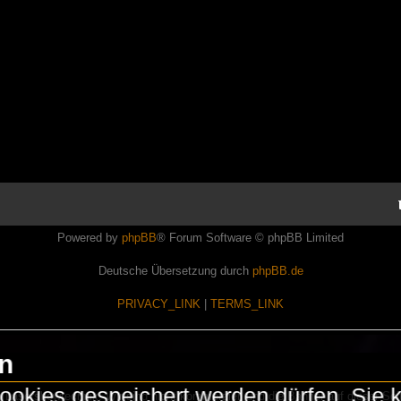
Powered by
phpBB
® Forum Software © phpBB Limited
Deutsche Übersetzung durch
phpBB.de
PRIVACY_LINK
|
TERMS_LINK
en
okies gespeichert werden dürfen. Sie 
Lasershowtechnik. Wir sind nicht kommerziell und die Banner auf dieser Seit