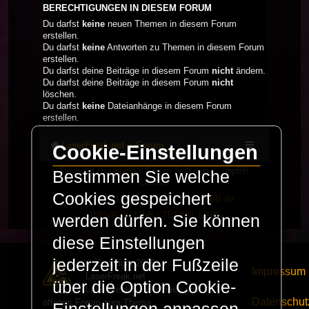
BERECHTIGUNGEN IN DIESEM FORUM
Du darfst
keine
neuen Themen in diesem Forum
erstellen.
Du darfst
keine
Antworten zu Themen in diesem Forum
erstellen.
Du darfst deine Beiträge in diesem Forum
nicht
ändern.
Du darfst deine Beiträge in diesem Forum
nicht
löschen.
Du darfst
keine
Dateianhänge in diesem Forum
erstellen.
LaserFreak.net
Forum
Cookie-Einstellungen
Powered by
phpBB
® Forum Software © phpBB
Bestimmen Sie welche
Limited
Cookies gespeichert
Deutsche Übersetzung durch
phpBB.de
PRIVACY_LINK
|
TERMS_LINK
werden dürfen. Sie können
diese Einstellungen
jederzeit in der Fußzeile
© Copyright 2025 -
Impressum
LaserFreak.net
über die Option Cookie-
LaserFreak ist ein freies und
Datenschut
offenes Forum zum Thema