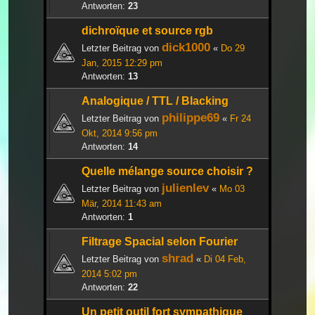
Antworten:
23
dichroïque et source rgb
dick1000
Letzter Beitrag von
«
Do 29
Jan, 2015 12:29 pm
Antworten:
13
Analogique / TTL / Blacking
philippe69
Letzter Beitrag von
«
Fr 24
Okt, 2014 9:56 pm
Antworten:
14
Quelle mélange source choisir ?
julienlev
Letzter Beitrag von
«
Mo 03
Mär, 2014 11:43 am
Antworten:
1
Filtrage Spacial selon Fourier
shrad
Letzter Beitrag von
«
Di 04 Feb,
2014 5:02 pm
Antworten:
22
Un petit outil fort sympathique