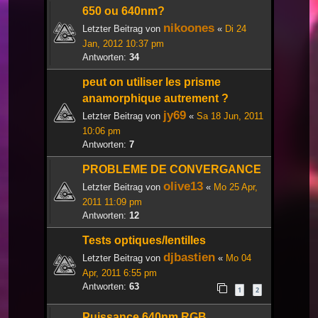
650 ou 640nm?
nikoones
Letzter Beitrag von
«
Di 24
Jan, 2012 10:37 pm
Antworten:
34
peut on utiliser les prisme
anamorphique autrement ?
jy69
Letzter Beitrag von
«
Sa 18 Jun, 2011
10:06 pm
Antworten:
7
PROBLEME DE CONVERGANCE
olive13
Letzter Beitrag von
«
Mo 25 Apr,
2011 11:09 pm
Antworten:
12
Tests optiques/lentilles
djbastien
Letzter Beitrag von
«
Mo 04
Apr, 2011 6:55 pm
Antworten:
63
1
2
Puissance 640nm RGB