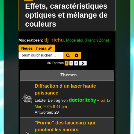
Effets, caractéristiques
optiques et mélange de
couleurs
dj_richu
Moderatoren:
,
Moderator (French Zone)
Neues Thema
Suche
Erweiterte Suche
86 Themen
1
2
3
Nächste
Themen
Diffraction d'un laser haute
puissance
doctoritchy
Letzter Beitrag von
«
Sa 17
Mai, 2025 9:41 pm
Antworten:
29
"Forme" des faisceaux qui
pointent les miroirs