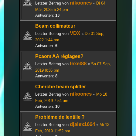
nikoones
Letzter Beitrag von
«
Di 04
Mär, 2025 5:24 pm
Antworten:
13
Beam collimateur
VDX
Letzter Beitrag von
«
Do 01 Sep,
2022 1:44 pm
Antworten:
6
Pcaom AA réglages?
lexel88
Letzter Beitrag von
«
Sa 07 Sep,
2019 9:36 pm
Antworten:
8
Cherche beam splitter
nikoones
Letzter Beitrag von
«
Mo 18
Feb, 2019 7:54 am
Antworten:
10
Problème de lentille ?
djalex1664
Letzter Beitrag von
«
Mi 13
Feb, 2019 11:52 pm