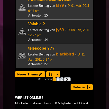
kl79
Letzter Beitrag von
«
Di 01 Mär, 2011
9:11 am
Antworten:
15
Valable ?
jy69
Letzter Beitrag von
«
Di 08 Feb, 2011
12:27 pm
Antworten:
14
télescope ???
blackbird
Letzter Beitrag von
«
Di 11
Jan, 2011 3:17 pm
Antworten:
27
Neues Thema
86 Themen
1
2
3
Nächste
Gehe zu
WER IST ONLINE?
Mitglieder in diesem Forum: 0 Mitglieder und 1 Gast