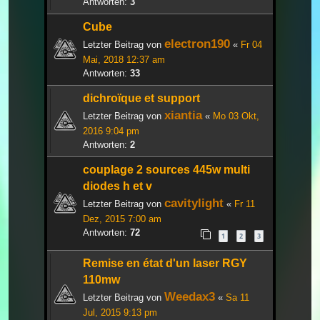
Antworten:
3
Cube
electron190
Letzter Beitrag von
«
Fr 04
Mai, 2018 12:37 am
Antworten:
33
dichroïque et support
xiantia
Letzter Beitrag von
«
Mo 03 Okt,
2016 9:04 pm
Antworten:
2
couplage 2 sources 445w multi
diodes h et v
cavitylight
Letzter Beitrag von
«
Fr 11
Dez, 2015 7:00 am
Antworten:
72
1
2
3
Remise en état d'un laser RGY
110mw
Weedax3
Letzter Beitrag von
«
Sa 11
Jul, 2015 9:13 pm