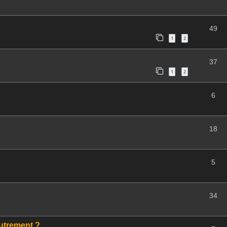
49
1
2
37
1
2
6
18
5
34
autrement ?