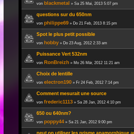
blackmetal
von
» Sa 25 Mai, 2013 5:07 pm
questions sur du 650nm
philippe69
von
» Do 21 Feb, 2013 8:15 pm
Spot le plus petit possible
hobby
von
» Do 23 Aug, 2012 2:33 am
Puissance Vert 532nm
RonBreizh
von
» Mo 26 Mär, 2012 11:21 am
Choix de lentille
electron190
von
» Fr 24 Feb, 2012 7:14 pm
Comment mesurait une source
frederic1113
von
» Sa 28 Jan, 2012 4:10 pm
650 ou 640nm?
poppy44
von
» Sa 21 Jan, 2012 9:00 pm
peut on utiliser les prisme anamorphique 