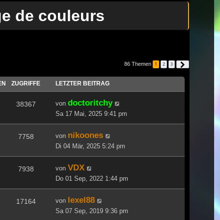
ge de couleurs
86 Themen
1
2
3
Nächste
EN
ZUGRIFFE
LETZTER BEITRAG
doctoritchy
von
38367
Sa 17 Mai, 2025 9:41 pm
nikoones
von
7758
Di 04 Mär, 2025 5:24 pm
VDX
von
7938
Do 01 Sep, 2022 1:44 pm
lexel88
von
17164
Sa 07 Sep, 2019 9:36 pm