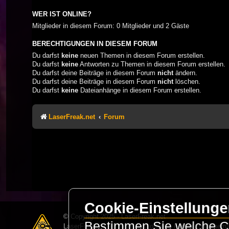
WER IST ONLINE?
Mitglieder in diesem Forum: 0 Mitglieder und 2 Gäste
BERECHTIGUNGEN IN DIESEM FORUM
Du darfst
keine
neuen Themen in diesem Forum erstellen.
Du darfst
keine
Antworten zu Themen in diesem Forum erstellen.
Du darfst deine Beiträge in diesem Forum
nicht
ändern.
Du darfst deine Beiträge in diesem Forum
nicht
löschen.
Du darfst
keine
Dateianhänge in diesem Forum erstellen.
LaserFreak.net
Forum
Cookie-Einstellung
© Copyright 2025 - LaserFreak.net
Bestimmen Sie welche Co
LaserFreak ist ein freies und offenes Forum zum Thema 