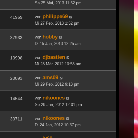
Sa 25 Mai, 2013 11:52 pm
philippe69
von
41969
Mi 27 Feb, 2013 1:52 pm
hobby
von
37933
Di 15 Jan, 2013 12:25 am
djbastien
von
13998
Mi 28 Mär, 2012 10:58 am
ams09
von
20093
Mi 29 Feb, 2012 9:13 pm
nikoones
von
14544
So 29 Jan, 2012 12:01 pm
nikoones
von
30711
Di 24 Jan, 2012 10:37 pm