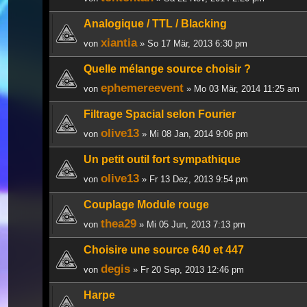
Analogique / TTL / Blacking
xiantia
von
» So 17 Mär, 2013 6:30 pm
Quelle mélange source choisir ?
ephemereevent
von
» Mo 03 Mär, 2014 11:25 am
Filtrage Spacial selon Fourier
olive13
von
» Mi 08 Jan, 2014 9:06 pm
Un petit outil fort sympathique
olive13
von
» Fr 13 Dez, 2013 9:54 pm
Couplage Module rouge
thea29
von
» Mi 05 Jun, 2013 7:13 pm
Choisire une source 640 et 447
degis
von
» Fr 20 Sep, 2013 12:46 pm
Harpe