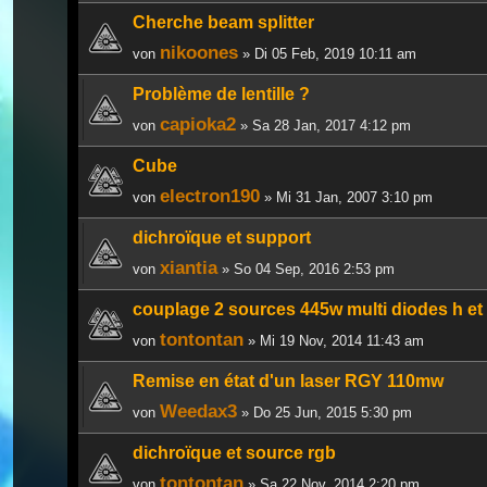
Cherche beam splitter
nikoones
von
» Di 05 Feb, 2019 10:11 am
Problème de lentille ?
capioka2
von
» Sa 28 Jan, 2017 4:12 pm
Cube
electron190
von
» Mi 31 Jan, 2007 3:10 pm
dichroïque et support
xiantia
von
» So 04 Sep, 2016 2:53 pm
couplage 2 sources 445w multi diodes h et
tontontan
von
» Mi 19 Nov, 2014 11:43 am
Remise en état d'un laser RGY 110mw
Weedax3
von
» Do 25 Jun, 2015 5:30 pm
dichroïque et source rgb
tontontan
von
» Sa 22 Nov, 2014 2:20 pm