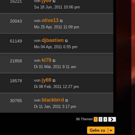
jy69
von
16221
Sa 18 Jun, 2011 10:06 pm
olive13
von
20043
Mo 25 Apr, 2011 11:09 pm
djbastien
von
61149
Mo 04 Apr, 2011 6:55 pm
kl79
von
21858
Di 01 Mär, 2011 9:11 am
jy69
von
18578
Di 08 Feb, 2011 12:27 pm
blackbird
von
30785
Di 11 Jan, 2011 3:17 pm
86 Themen
1
2
3
Nächste
Gehe zu