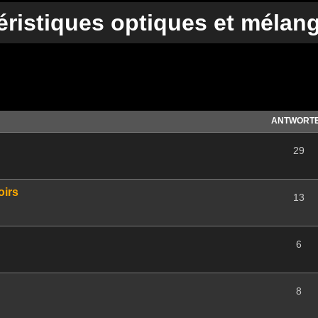
téristiques optiques et mélan
te Suche
ANTWORT
29
oirs
13
6
8