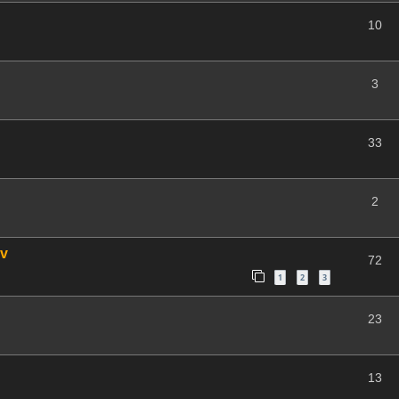
10
3
33
2
 v
72
1
2
3
23
13