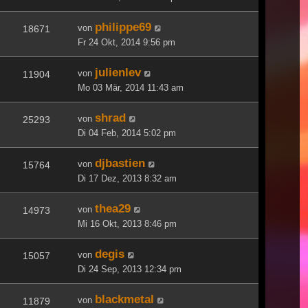
philippe69
von
18671
Fr 24 Okt, 2014 9:56 pm
julienlev
von
11904
Mo 03 Mär, 2014 11:43 am
shrad
von
25293
Di 04 Feb, 2014 5:02 pm
djbastien
von
15764
Di 17 Dez, 2013 8:32 am
thea29
von
14973
Mi 16 Okt, 2013 8:46 pm
degis
von
15057
Di 24 Sep, 2013 12:34 pm
blackmetal
von
11879