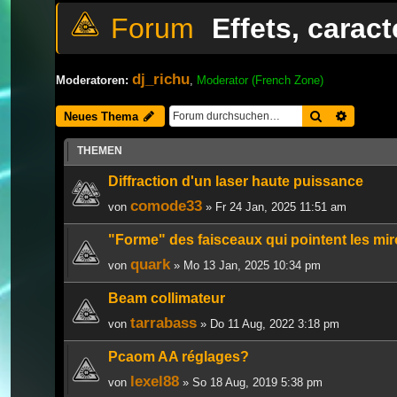
Effets, carac
dj_richu
Moderatoren:
,
Moderator (French Zone)
Suche
Erweiter
Neues Thema
THEMEN
Diffraction d'un laser haute puissance
comode33
von
» Fr 24 Jan, 2025 11:51 am
"Forme" des faisceaux qui pointent les mir
quark
von
» Mo 13 Jan, 2025 10:34 pm
Beam collimateur
tarrabass
von
» Do 11 Aug, 2022 3:18 pm
Pcaom AA réglages?
lexel88
von
» So 18 Aug, 2019 5:38 pm