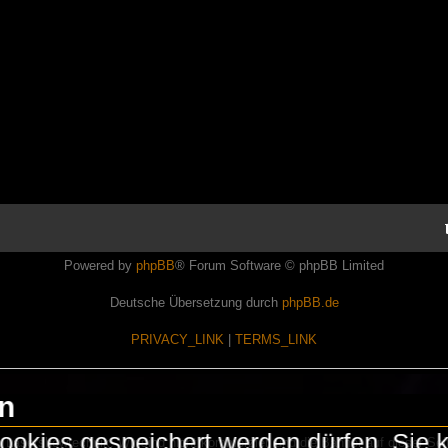
Powered by
phpBB
® Forum Software © phpBB Limited
Deutsche Übersetzung durch
phpBB.de
PRIVACY_LINK
|
TERMS_LINK
en
okies gespeichert werden dürfen. Sie 
Lasershowtechnik. Wir sind nicht kommerziell und die Banner auf dieser Seit