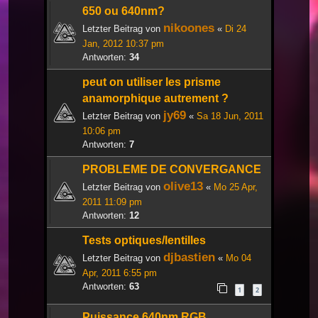
650 ou 640nm?
nikoones
Letzter Beitrag von
«
Di 24
Jan, 2012 10:37 pm
Antworten:
34
peut on utiliser les prisme
anamorphique autrement ?
jy69
Letzter Beitrag von
«
Sa 18 Jun, 2011
10:06 pm
Antworten:
7
PROBLEME DE CONVERGANCE
olive13
Letzter Beitrag von
«
Mo 25 Apr,
2011 11:09 pm
Antworten:
12
Tests optiques/lentilles
djbastien
Letzter Beitrag von
«
Mo 04
Apr, 2011 6:55 pm
Antworten:
63
1
2
Puissance 640nm RGB