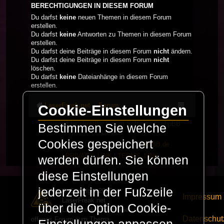
BERECHTIGUNGEN IN DIESEM FORUM
Du darfst
keine
neuen Themen in diesem Forum
erstellen.
Du darfst
keine
Antworten zu Themen in diesem Forum
erstellen.
Du darfst deine Beiträge in diesem Forum
nicht
ändern.
Du darfst deine Beiträge in diesem Forum
nicht
löschen.
Du darfst
keine
Dateianhänge in diesem Forum
erstellen.
LaserFreak.net
Forum
Cookie-Einstellungen
Powered by
phpBB
® Forum Software © phpBB
Bestimmen Sie welche
Limited
Cookies gespeichert
Deutsche Übersetzung durch
phpBB.de
PRIVACY_LINK
|
TERMS_LINK
werden dürfen. Sie können
diese Einstellungen
jederzeit in der Fußzeile
© Copyright 2025 -
Impressum
LaserFreak.net
über die Option Cookie-
LaserFreak ist ein freies und
Datenschut
offenes Forum zum Thema