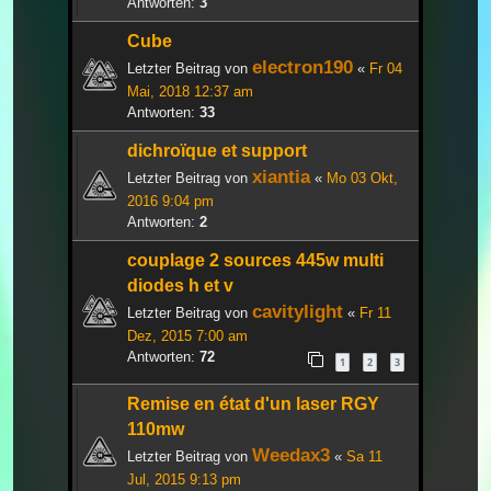
Antworten:
3
Cube
electron190
Letzter Beitrag von
«
Fr 04
Mai, 2018 12:37 am
Antworten:
33
dichroïque et support
xiantia
Letzter Beitrag von
«
Mo 03 Okt,
2016 9:04 pm
Antworten:
2
couplage 2 sources 445w multi
diodes h et v
cavitylight
Letzter Beitrag von
«
Fr 11
Dez, 2015 7:00 am
Antworten:
72
1
2
3
Remise en état d'un laser RGY
110mw
Weedax3
Letzter Beitrag von
«
Sa 11
Jul, 2015 9:13 pm