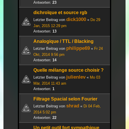
Antworten:
23
dichroïque et source rgb
dick1000
Letzter Beitrag von
«
Do 29
Jan, 2015 12:29 pm
Antworten:
13
Analogique / TTL / Blacking
philippe69
Letzter Beitrag von
«
Fr 24
Okt, 2014 9:56 pm
Antworten:
14
Quelle mélange source choisir ?
julienlev
Letzter Beitrag von
«
Mo 03
Mär, 2014 11:43 am
Antworten:
1
Filtrage Spacial selon Fourier
shrad
Letzter Beitrag von
«
Di 04 Feb,
2014 5:02 pm
Antworten:
22
Un petit outil fort sympathique