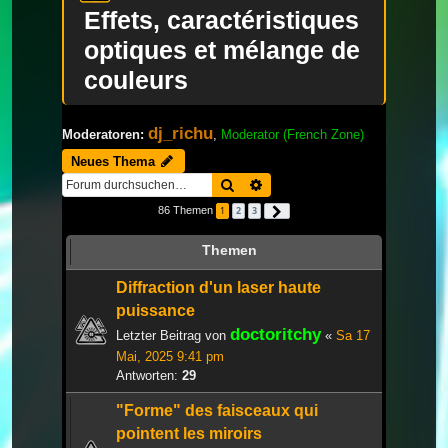
Effets, caractéristiques
optiques et mélange de
couleurs
dj_richu
Moderatoren:
,
Moderator (French Zone)
Neues Thema
Suche
Erweiterte Suche
86 Themen
1
2
3
Nächste
Themen
Diffraction d'un laser haute
puissance
doctoritchy
Letzter Beitrag von
«
Sa 17
Mai, 2025 9:41 pm
Antworten:
29
"Forme" des faisceaux qui
pointent les miroirs