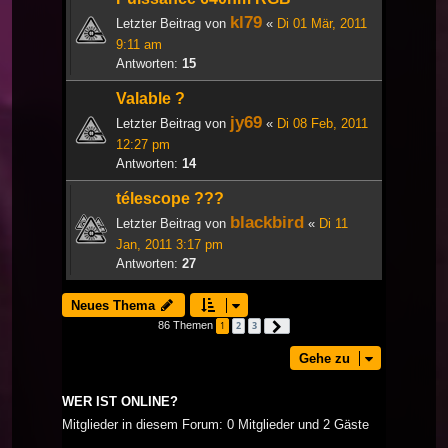
kl79
Letzter Beitrag von
«
Di 01 Mär, 2011
9:11 am
Antworten:
15
Valable ?
jy69
Letzter Beitrag von
«
Di 08 Feb, 2011
12:27 pm
Antworten:
14
télescope ???
blackbird
Letzter Beitrag von
«
Di 11
Jan, 2011 3:17 pm
Antworten:
27
Neues Thema
86 Themen
1
2
3
Nächste
Gehe zu
WER IST ONLINE?
Mitglieder in diesem Forum: 0 Mitglieder und 2 Gäste