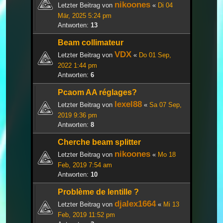
nikoones
Letzter Beitrag von
«
Di 04
Mär, 2025 5:24 pm
Antworten:
13
Beam collimateur
VDX
Letzter Beitrag von
«
Do 01 Sep,
2022 1:44 pm
Antworten:
6
Pcaom AA réglages?
lexel88
Letzter Beitrag von
«
Sa 07 Sep,
2019 9:36 pm
Antworten:
8
Cherche beam splitter
nikoones
Letzter Beitrag von
«
Mo 18
Feb, 2019 7:54 am
Antworten:
10
Problème de lentille ?
djalex1664
Letzter Beitrag von
«
Mi 13
Feb, 2019 11:52 pm