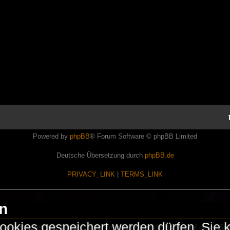
Powered by
phpBB
® Forum Software © phpBB Limited
Deutsche Übersetzung durch
phpBB.de
PRIVACY_LINK
|
TERMS_LINK
en
okies gespeichert werden dürfen. Sie 
Lasershowtechnik. Wir sind nicht kommerziell und die Banner auf dieser Seit