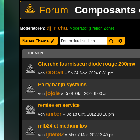
Composants e
dj_richu
Moderatoren:
,
Moderator (French Zone)
Suche
Erweiter
Neues Thema
THEMEN
Cherche fournisseur diode rouge 200mw
ODC59
von
» So 24 Nov, 2024 6:31 pm
Party bar jb systems
jojole
von
» Di 01 Okt, 2024 9:00 am
remise en service
amber
von
» Do 18 Okt, 2012 10:10 pm
mlb24 et medium lps
ljben82
von
» Mo 07 Mär, 2022 3:40 pm