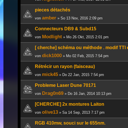
pieces détachés
amber
von
» So 13 Nov, 2016 2:09 pm
Connecteurs DB9 & Subd15
Modlight
von
» Mo 26 Okt, 2015 2:01 pm
[ cherche] schéma ou méthode . modif TTl
dick1000
von
» Mo 02 Feb, 2015 7:54 pm
Rétrécir un rayon (faisceau)
mick45
von
» Do 22 Jan, 2015 7:54 pm
Probleme Laser Dune 70171
Drag0n69
von
» Do 16 Jan, 2014 10:13 pm
[CHERCHE] 2x montures Laiton
olive13
von
» Sa 14 Sep, 2013 7:17 pm
RGB 410mw, souci sur le 655nm.