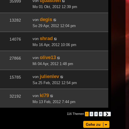
djbastien
von
35999
Mo 01 Okt, 2012 12:39 pm
degis
von
13282
So 29 Apr, 2012 12:04 pm
shrad
von
14076
Mo 16 Apr, 2012 10:06 pm
olive13
von
27866
Mi 04 Apr, 2012 1:48 pm
julienlev
von
15785
Sa 25 Feb, 2012 12:54 pm
kl79
von
32192
Mo 13 Feb, 2012 7:44 pm
116 Themen
1
2
3
4
Nächste
Gehe zu