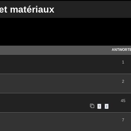
t matériaux
te Suche
ANTWORT
1
2
45
1
2
7