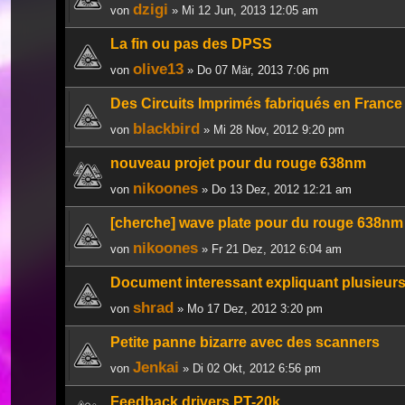
dzigi
von
» Mi 12 Jun, 2013 12:05 am
La fin ou pas des DPSS
olive13
von
» Do 07 Mär, 2013 7:06 pm
Des Circuits Imprimés fabriqués en France 
blackbird
von
» Mi 28 Nov, 2012 9:20 pm
nouveau projet pour du rouge 638nm
nikoones
von
» Do 13 Dez, 2012 12:21 am
[cherche] wave plate pour du rouge 638nm
nikoones
von
» Fr 21 Dez, 2012 6:04 am
Document interessant expliquant plusieurs 
shrad
von
» Mo 17 Dez, 2012 3:20 pm
Petite panne bizarre avec des scanners
Jenkai
von
» Di 02 Okt, 2012 6:56 pm
Feedback drivers PT-20k