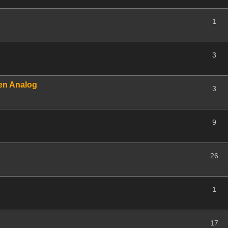
1
3
 en Analog
3
9
26
1
17