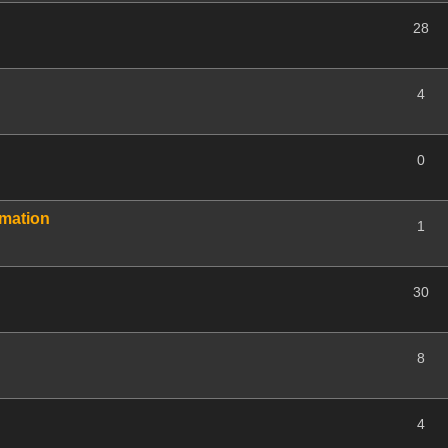
28
4
0
imation
1
30
8
4