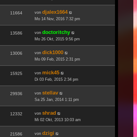
djalex1664
von
11664
Mo 14 Nov, 2016 7:32 pm
doctoritchy
von
13586
Mo 26 Okt, 2015 9:56 pm
dick1000
von
13006
Mo 09 Feb, 2015 2:31 pm
mick45
von
15925
Di 03 Feb, 2015 2:34 pm
stellav
von
29936
Sa 25 Jan, 2014 1:11 pm
shrad
von
12332
Mi 02 Okt, 2013 10:03 am
dzigi
von
21586