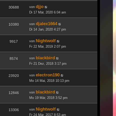
djjo
von
30688
Di 17 Mär, 2020 6:04 am
djalex1664
von
10380
Di 14 Jan, 2020 4:27 pm
Nightwolf
von
9917
Fr 22 Mär, 2019 2:07 pm
blackbird
von
8574
Fr 21 Dez, 2018 3:17 pm
electron190
von
23920
Mo 14 Mai, 2018 10:13 pm
blackbird
von
12846
Mo 19 Mär, 2018 3:52 pm
Nightwolf
von
13306
Fr 24 Mär, 2017 8:53 am