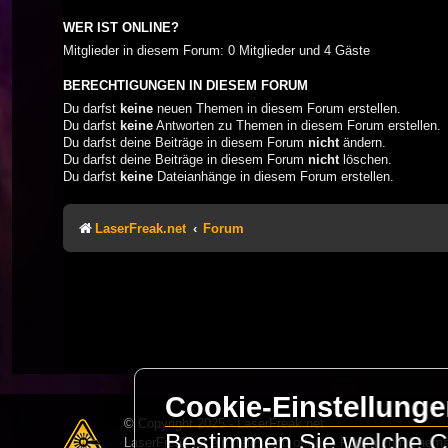
WER IST ONLINE?
Mitglieder in diesem Forum: 0 Mitglieder und 4 Gäste
BERECHTIGUNGEN IN DIESEM FORUM
Du darfst
keine
neuen Themen in diesem Forum erstellen.
Du darfst
keine
Antworten zu Themen in diesem Forum erstellen.
Du darfst deine Beiträge in diesem Forum
nicht
ändern.
Du darfst deine Beiträge in diesem Forum
nicht
löschen.
Du darfst
keine
Dateianhänge in diesem Forum erstellen.
LaserFreak.net
Forum
Cookie-Einstellung
© Copyright 2025 - LaserFreak.net
Bestimmen Sie welche Co
LaserFreak ist ein freies und offenes Forum zum Thema 