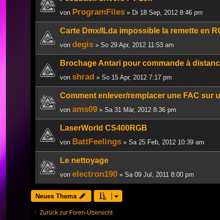
ProgramFiles
von
» Di 18 Sep, 2012 8:46 pm
Carte Dmx/ILda impossible la remette en 
degis
von
» So 29 Apr, 2012 11:53 am
Brochage Antari pour commande à distan
shrad
von
» So 15 Apr, 2012 7:17 pm
Comment enlever/remplacer une FAC sur 
ams09
von
» Sa 31 Mär, 2012 8:36 pm
LaserWorld CS400RGB
BattFeelings
von
» Sa 25 Feb, 2012 10:39 am
Le nettoyage
electron190
von
» Sa 09 Jul, 2011 8:00 pm
Neues Thema
Zurück zur Foren-Übersicht