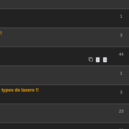
1
!
3
44
1
2
1
types de lasers !!
3
23