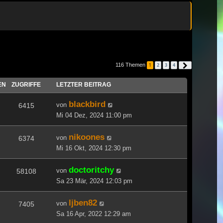
116 Themen
1
2
3
4
Nächste
EN
ZUGRIFFE
LETZTER BEITRAG
blackbird
von
6415
Mi 04 Dez, 2024 11:00 pm
nikoones
von
6374
Mi 16 Okt, 2024 12:30 pm
doctoritchy
von
58108
Sa 23 Mär, 2024 12:03 pm
ljben82
von
7405
Sa 16 Apr, 2022 12:29 am