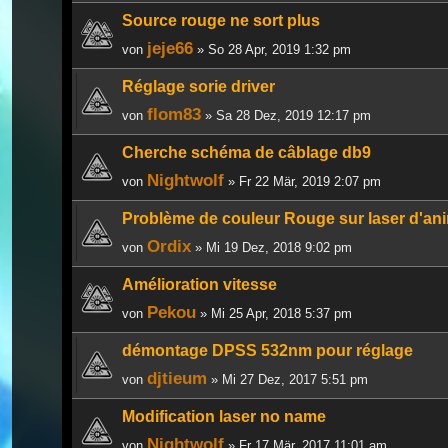
Source rouge ne sort plus
jeje66
von
» So 28 Apr, 2019 1:32 pm
Réglage sorie driver
flom83
von
» Sa 28 Dez, 2019 12:17 pm
Cherche schéma de câblage db9
Nightwolf
von
» Fr 22 Mär, 2019 2:07 pm
Problème de couleur Rouge sur laser d'an
Ordix
von
» Mi 19 Dez, 2018 9:02 pm
Amélioration vitesse
Pekou
von
» Mi 25 Apr, 2018 5:37 pm
démontage DPSS 532nm pour réglage
djtieum
von
» Mi 27 Dez, 2017 5:51 pm
Modification laser no name
Nightwolf
von
» Fr 17 Mär, 2017 11:01 am