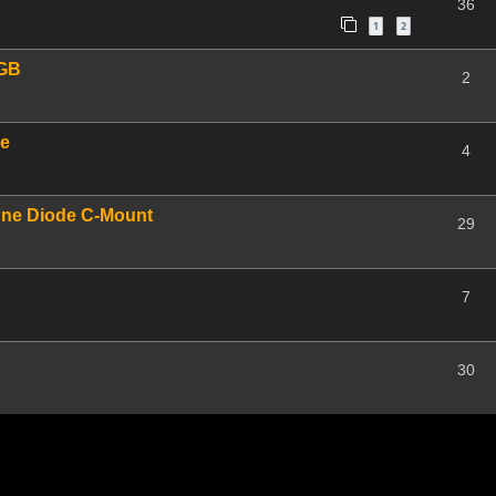
36
1
2
RGB
2
ce
4
une Diode C-Mount
29
7
30