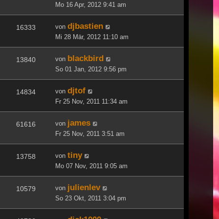
Mo 16 Apr, 2012 9:41 am
djbastien
von
16333
Mi 28 Mär, 2012 11:10 am
blackbird
von
13840
So 01 Jan, 2012 9:56 pm
djtof
von
14834
Fr 25 Nov, 2011 11:34 am
james
von
61616
Fr 25 Nov, 2011 3:51 am
tiny
von
13758
Mo 07 Nov, 2011 9:05 am
julienlev
von
10579
So 23 Okt, 2011 3:04 pm