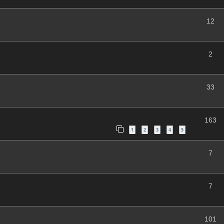
12
2
33
163
1
2
3
4
5
D
7
7
101