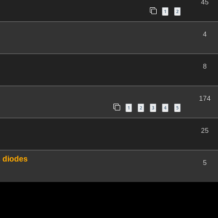
45
1
2
4
8
174
1
2
3
4
5
25
 diodes
5