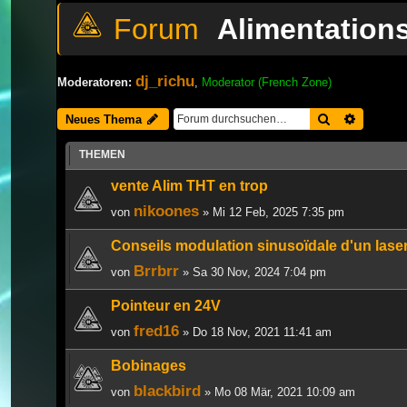
Alimentation
dj_richu
Moderatoren:
,
Moderator (French Zone)
Suche
Erweiter
Neues Thema
THEMEN
vente Alim THT en trop
nikoones
von
» Mi 12 Feb, 2025 7:35 pm
Conseils modulation sinusoïdale d'un laser
Brrbrr
von
» Sa 30 Nov, 2024 7:04 pm
Pointeur en 24V
fred16
von
» Do 18 Nov, 2021 11:41 am
Bobinages
blackbird
von
» Mo 08 Mär, 2021 10:09 am