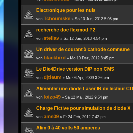
Electronique pour les nuls
Tchoumske
von
» So 10 Jun, 2012 5:05 pm
recherche doc flexmod P2
stellav
von
» Sa 12 Jan, 2013 4:54 pm
Un driver de courant à cathode commune
blackbird
von
» Mo 10 Dez, 2012 8:45 pm
Le Die4Drive version DIP non CMS
djtieum
von
» Mo 06 Apr, 2009 3:26 pm
Alimenter une diode Laser IR de lecteur C
loizo49
von
» Sa 12 Mai, 2012 9:54 pm
Charge Fictive pour simulation de diode X
ams09
von
» Fr 24 Feb, 2012 7:42 pm
Alim 0 à 40 volts 50 amperes