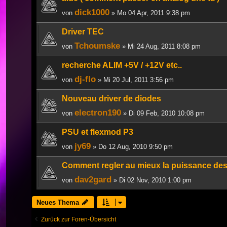
dick1000
von
» Mo 04 Apr, 2011 9:38 pm
Driver TEC
Tchoumske
von
» Mi 24 Aug, 2011 8:08 pm
recherche ALIM +5V / +12V etc..
dj-flo
von
» Mi 20 Jul, 2011 3:56 pm
Nouveau driver de diodes
electron190
von
» Di 09 Feb, 2010 10:08 pm
PSU et flexmod P3
jy69
von
» Do 12 Aug, 2010 9:50 pm
Comment regler au mieux la puissance des
dav2gard
von
» Di 02 Nov, 2010 1:00 pm
Neues Thema
Zurück zur Foren-Übersicht