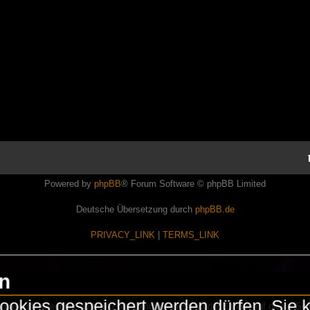
Powered by
phpBB
® Forum Software © phpBB Limited
Deutsche Übersetzung durch
phpBB.de
PRIVACY_LINK
|
TERMS_LINK
en
okies gespeichert werden dürfen. Sie 
Lasershowtechnik. Wir sind nicht kommerziell und die Banner auf dieser Seit