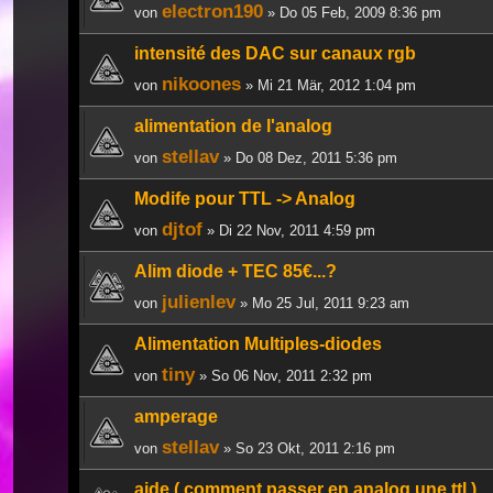
electron190
von
» Do 05 Feb, 2009 8:36 pm
intensité des DAC sur canaux rgb
nikoones
von
» Mi 21 Mär, 2012 1:04 pm
alimentation de l'analog
stellav
von
» Do 08 Dez, 2011 5:36 pm
Modife pour TTL -> Analog
djtof
von
» Di 22 Nov, 2011 4:59 pm
Alim diode + TEC 85€...?
julienlev
von
» Mo 25 Jul, 2011 9:23 am
Alimentation Multiples-diodes
tiny
von
» So 06 Nov, 2011 2:32 pm
amperage
stellav
von
» So 23 Okt, 2011 2:16 pm
aide ( comment passer en analog une ttl )