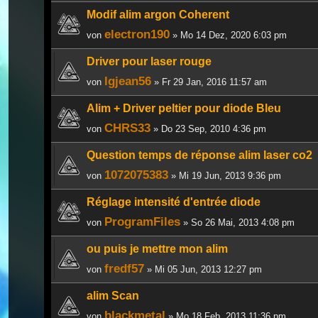
Modif alim argon Coherent
electron190
von
» Mo 14 Dez, 2020 6:03 pm
Driver pour laser rouge
lgjean56
von
» Fr 29 Jan, 2016 11:57 am
Alim + Driver peltier pour diode Bleu
CHRS33
von
» Do 23 Sep, 2010 4:36 pm
Question temps de réponse alim laser co2
1072075383
von
» Mi 19 Jun, 2013 9:36 pm
Réglage intensité d'entrée diode
ProgramFiles
von
» So 26 Mai, 2013 4:08 pm
ou puis je mettre mon alim
fredf57
von
» Mi 05 Jun, 2013 12:27 pm
alim Scan
blackmetal
von
» Mo 18 Feb, 2013 11:36 pm