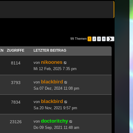
99 Themen
1
2
3
4
Nächste
EN
ZUGRIFFE
LETZTER BEITRAG
nikoones
von
8114
Mi 12 Feb, 2025 7:35 pm
blackbird
von
3793
Sa 07 Dez, 2024 11:08 pm
blackbird
von
7834
Sa 20 Nov, 2021 9:57 pm
doctoritchy
von
23126
Do 09 Sep, 2021 11:48 am