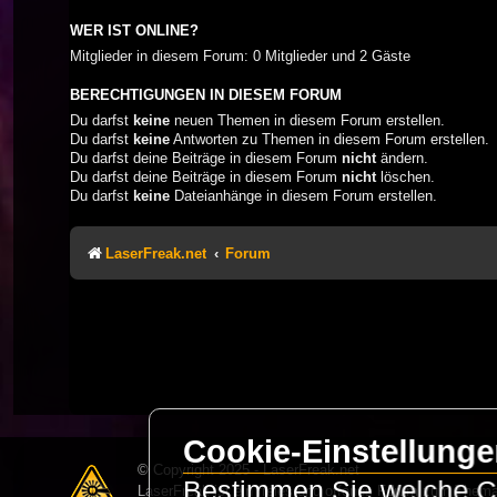
WER IST ONLINE?
Mitglieder in diesem Forum: 0 Mitglieder und 2 Gäste
BERECHTIGUNGEN IN DIESEM FORUM
Du darfst
keine
neuen Themen in diesem Forum erstellen.
Du darfst
keine
Antworten zu Themen in diesem Forum erstellen.
Du darfst deine Beiträge in diesem Forum
nicht
ändern.
Du darfst deine Beiträge in diesem Forum
nicht
löschen.
Du darfst
keine
Dateianhänge in diesem Forum erstellen.
LaserFreak.net
Forum
Cookie-Einstellung
© Copyright 2025 - LaserFreak.net
Bestimmen Sie welche Co
LaserFreak ist ein freies und offenes Forum zum Thema 