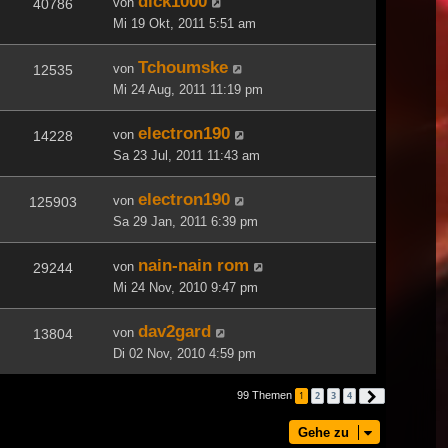
dick1000
von
40786
Mi 19 Okt, 2011 5:51 am
Tchoumske
von
12535
Mi 24 Aug, 2011 11:19 pm
electron190
von
14228
Sa 23 Jul, 2011 11:43 am
electron190
von
125903
Sa 29 Jan, 2011 6:39 pm
nain-nain rom
von
29244
Mi 24 Nov, 2010 9:47 pm
dav2gard
von
13804
Di 02 Nov, 2010 4:59 pm
99 Themen
1
2
3
4
Nächste
Gehe zu