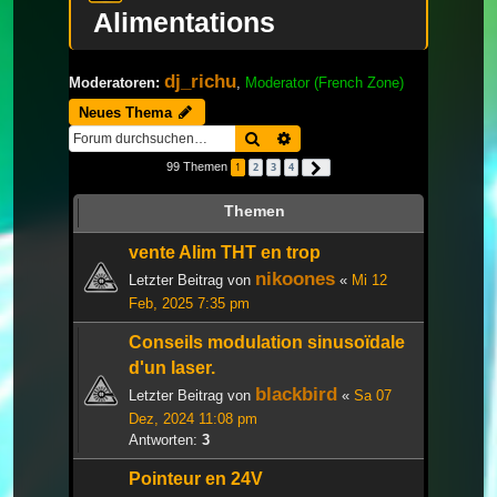
Alimentations
dj_richu
Moderatoren:
,
Moderator (French Zone)
Neues Thema
Suche
Erweiterte Suche
99 Themen
1
2
3
4
Nächste
Themen
vente Alim THT en trop
nikoones
Letzter Beitrag von
«
Mi 12
Feb, 2025 7:35 pm
Conseils modulation sinusoïdale
d'un laser.
blackbird
Letzter Beitrag von
«
Sa 07
Dez, 2024 11:08 pm
Antworten:
3
Pointeur en 24V