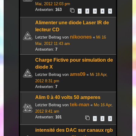
Mai, 2012 12:03 pm
Antworten:
163
1
2
3
4
5
Alimenter une diode Laser IR de
lecteur CD
nikoones
Letzter Beitrag von
«
Mi 16
Mai, 2012 11:43 am
Antworten:
7
Charge Fictive pour simulation de
diode X
ams09
Letzter Beitrag von
«
Mi 18 Apr,
2012 8:31 pm
Antworten:
7
Alim 0 à 40 volts 50 amperes
tek-man
Letzter Beitrag von
«
Mo 16 Apr,
2012 9:41 am
Antworten:
101
1
2
3
intensité des DAC sur canaux rgb