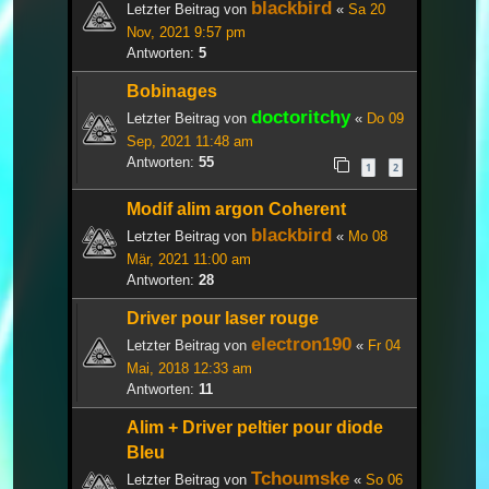
blackbird
Letzter Beitrag von
«
Sa 20
Nov, 2021 9:57 pm
Antworten:
5
Bobinages
doctoritchy
Letzter Beitrag von
«
Do 09
Sep, 2021 11:48 am
Antworten:
55
1
2
Modif alim argon Coherent
blackbird
Letzter Beitrag von
«
Mo 08
Mär, 2021 11:00 am
Antworten:
28
Driver pour laser rouge
electron190
Letzter Beitrag von
«
Fr 04
Mai, 2018 12:33 am
Antworten:
11
Alim + Driver peltier pour diode
Bleu
Tchoumske
Letzter Beitrag von
«
So 06