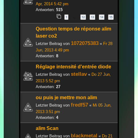
Apr, 2014 5:42 pm
Antworten:
515
1
12
13
14
15
…
Question temps de réponse alim
laser co2
1072075383
Letzter Beitrag von
«
Fr 28
Jun, 2013 4:49 pm
Antworten:
8
Réglage intensité d'entrée diode
stellav
Letzter Beitrag von
«
Do 27 Jun,
2013 5:52 pm
Antworten:
27
ou puis je mettre mon alim
fredf57
Letzter Beitrag von
«
Mi 05 Jun,
2013 3:51 pm
Antworten:
4
alim Scan
blackmetal
Letzter Beitrag von
«
Do 21