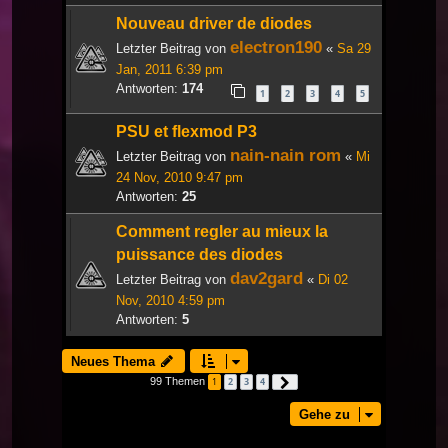
Nouveau driver de diodes
electron190
Letzter Beitrag von
«
Sa 29
Jan, 2011 6:39 pm
Antworten:
174
1
2
3
4
5
PSU et flexmod P3
nain-nain rom
Letzter Beitrag von
«
Mi
24 Nov, 2010 9:47 pm
Antworten:
25
Comment regler au mieux la
puissance des diodes
dav2gard
Letzter Beitrag von
«
Di 02
Nov, 2010 4:59 pm
Antworten:
5
Neues Thema
99 Themen
1
2
3
4
Nächste
Gehe zu