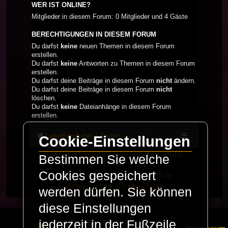
WER IST ONLINE?
Mitglieder in diesem Forum: 0 Mitglieder und 4 Gäste
BERECHTIGUNGEN IN DIESEM FORUM
Du darfst
keine
neuen Themen in diesem Forum
erstellen.
Du darfst
keine
Antworten zu Themen in diesem Forum
erstellen.
Du darfst deine Beiträge in diesem Forum
nicht
ändern.
Du darfst deine Beiträge in diesem Forum
nicht
löschen.
Du darfst
keine
Dateianhänge in diesem Forum
erstellen.
LaserFreak.net
Forum
Cookie-Einstellungen
Powered by
phpBB
® Forum Software © phpBB
Bestimmen Sie welche
Limited
Cookies gespeichert
Deutsche Übersetzung durch
phpBB.de
PRIVACY_LINK
|
TERMS_LINK
werden dürfen. Sie können
diese Einstellungen
jederzeit in der Fußzeile
© Copyright 2025 -