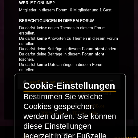
WER IST ONLINE?
Mitglieder in diesem Forum: 0 Mitglieder und 1 Gast
BERECHTIGUNGEN IN DIESEM FORUM
Du darfst
keine
neuen Themen in diesem Forum
erstellen.
Du darfst
keine
Antworten zu Themen in diesem Forum
erstellen.
Du darfst deine Beiträge in diesem Forum
nicht
ändern.
Du darfst deine Beiträge in diesem Forum
nicht
löschen.
Du darfst
keine
Dateianhänge in diesem Forum
erstellen.
LaserFreak.net
Forum
Cookie-Einstellungen
Powered by
phpBB
® Forum Software © phpBB
Bestimmen Sie welche
Limited
Cookies gespeichert
Deutsche Übersetzung durch
phpBB.de
PRIVACY_LINK
|
TERMS_LINK
werden dürfen. Sie können
diese Einstellungen
jederzeit in der Fußzeile
© Copyright 2025 -