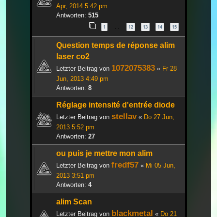
Apr, 2014 5:42 pm
Antworten:
515
1
12
13
14
15
…
Question temps de réponse alim
laser co2
1072075383
Letzter Beitrag von
«
Fr 28
Jun, 2013 4:49 pm
Antworten:
8
Réglage intensité d'entrée diode
stellav
Letzter Beitrag von
«
Do 27 Jun,
2013 5:52 pm
Antworten:
27
ou puis je mettre mon alim
fredf57
Letzter Beitrag von
«
Mi 05 Jun,
2013 3:51 pm
Antworten:
4
alim Scan
blackmetal
Letzter Beitrag von
«
Do 21