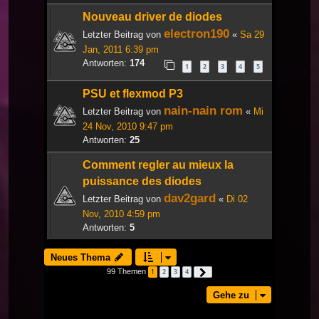
Nouveau driver de diodes
electron190
Letzter Beitrag von
«
Sa 29
Jan, 2011 6:39 pm
Antworten:
174
1
2
3
4
5
PSU et flexmod P3
nain-nain rom
Letzter Beitrag von
«
Mi
24 Nov, 2010 9:47 pm
Antworten:
25
Comment regler au mieux la
puissance des diodes
dav2gard
Letzter Beitrag von
«
Di 02
Nov, 2010 4:59 pm
Antworten:
5
Neues Thema
99 Themen
1
2
3
4
Nächste
Gehe zu