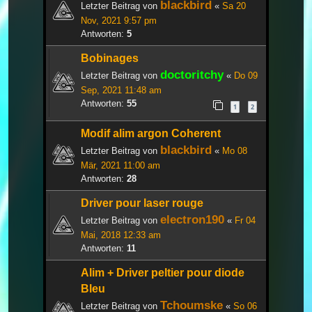
blackbird
Letzter Beitrag von
«
Sa 20
Nov, 2021 9:57 pm
Antworten:
5
Bobinages
doctoritchy
Letzter Beitrag von
«
Do 09
Sep, 2021 11:48 am
Antworten:
55
1
2
Modif alim argon Coherent
blackbird
Letzter Beitrag von
«
Mo 08
Mär, 2021 11:00 am
Antworten:
28
Driver pour laser rouge
electron190
Letzter Beitrag von
«
Fr 04
Mai, 2018 12:33 am
Antworten:
11
Alim + Driver peltier pour diode
Bleu
Tchoumske
Letzter Beitrag von
«
So 06