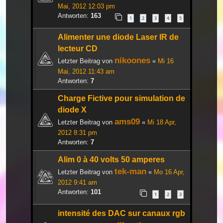
Mai, 2012 12:03 pm
Antworten:
163
1
2
3
4
5
Alimenter une diode Laser IR de
lecteur CD
nikoones
Letzter Beitrag von
«
Mi 16
Mai, 2012 11:43 am
Antworten:
7
Charge Fictive pour simulation de
diode X
ams09
Letzter Beitrag von
«
Mi 18 Apr,
2012 8:31 pm
Antworten:
7
Alim 0 à 40 volts 50 amperes
tek-man
Letzter Beitrag von
«
Mo 16 Apr,
2012 9:41 am
Antworten:
101
1
2
3
intensité des DAC sur canaux rgb