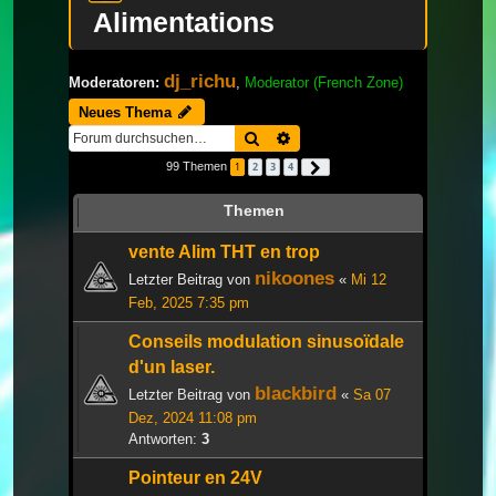
Alimentations
dj_richu
Moderatoren:
,
Moderator (French Zone)
Neues Thema
Suche
Erweiterte Suche
99 Themen
1
2
3
4
Nächste
Themen
vente Alim THT en trop
nikoones
Letzter Beitrag von
«
Mi 12
Feb, 2025 7:35 pm
Conseils modulation sinusoïdale
d'un laser.
blackbird
Letzter Beitrag von
«
Sa 07
Dez, 2024 11:08 pm
Antworten:
3
Pointeur en 24V