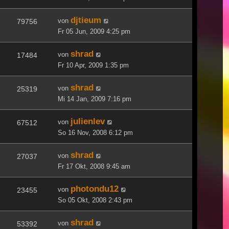
djtieum
von
79756
Fr 05 Jun, 2009 4:25 pm
shrad
von
17484
Fr 10 Apr, 2009 1:35 pm
shrad
von
25319
Mi 14 Jan, 2009 7:16 pm
julienlev
von
67512
So 16 Nov, 2008 6:12 pm
shrad
von
27037
Fr 17 Okt, 2008 9:45 am
photondu12
von
23455
So 05 Okt, 2008 2:43 pm
shrad
von
53392