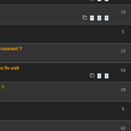
73
1
2
3
5
 courant ?
12
du 5v usb
54
1
2
 ?
18
5
42