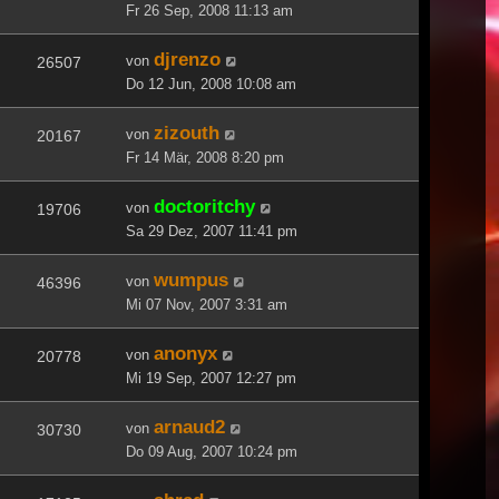
Fr 26 Sep, 2008 11:13 am
djrenzo
von
26507
Do 12 Jun, 2008 10:08 am
zizouth
von
20167
Fr 14 Mär, 2008 8:20 pm
doctoritchy
von
19706
Sa 29 Dez, 2007 11:41 pm
wumpus
von
46396
Mi 07 Nov, 2007 3:31 am
anonyx
von
20778
Mi 19 Sep, 2007 12:27 pm
arnaud2
von
30730
Do 09 Aug, 2007 10:24 pm