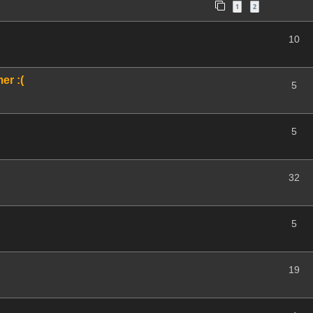
1
2
10
er :(
5
5
32
5
19