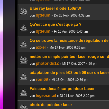
Blue ray laser diode 150mW
djtieum
von
» Do 26 Feb, 2009 4:32 pm
Qu'est ce que c'est que ça ?
djtieum
von
» Fr 10 Apr, 2009 8:43 am
Ou se trouve la résistance de régulation de
axxel
von
» Mo 17 Nov, 2008 9:38 pm
mettre un simple pointeur laser rouge sur 
photondu12
von
» Mi 17 Okt, 2007 4:29 pm
adaptation de piles lr03 ou lr06 sur un laser
rom69
von
» Mi 15 Okt, 2008 10:36 pm
Faisceau décalé sur pointeur Laser
legrosmail
von
» Di 21 Nov, 2006 2:20 pm
choix de pointeur laser