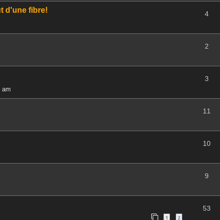
 d'une fibre!
4
2
3
6 am
11
10
9
53
1
2