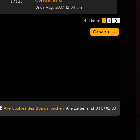
shrad
von
17125
Di 07 Aug, 2007 11:04 am
47 Themen
1
2
Nächste
Gehe zu
Alle Cookies des Boards löschen
Alle Zeiten sind
UTC+02:00