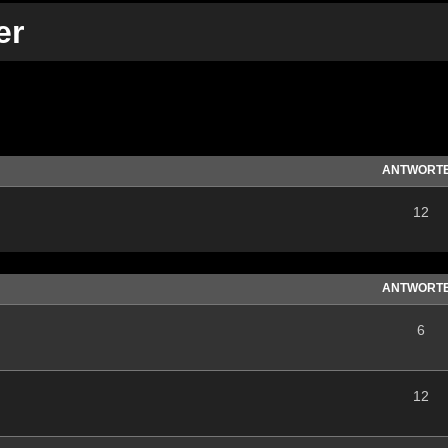
er
te Suche
ANTWORT
12
ANTWORT
6
12