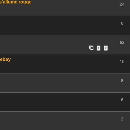
 s'allume rouge
24
0
62
1
2
 ebay
10
8
8
2