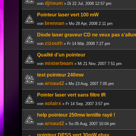
djtieum
von
» Di 22 Jul, 2008 12:57 pm
Pointeur laser vert 100 mW
brennan
von
» Mo 28 Apr, 2008 2:11 pm
Diode laser graveur CD ne veux pas s'allum
zizouth
von
» Fr 14 Mär, 2008 7:27 pm
Qualité d'un pointeur
misterbeam
von
» Mi 21 Nov, 2007 7:51 pm
test pointeur 240mw
arnaud2
von
» Mo 13 Aug, 2007 7:05 pm
Pointer laser vert sans filtre IR
solairx
von
» Fr 14 Sep, 2007 3:57 pm
help pointeur 250mw lentille rayé !
arnaud2
von
» So 05 Aug, 2007 10:04 pm
pointeur DPSS vert 30mW ebay