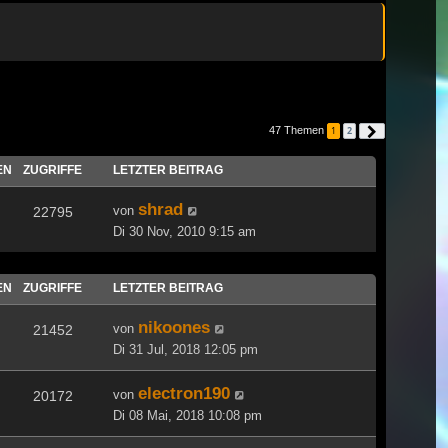
47 Themen
1
2
Nächste
EN
ZUGRIFFE
LETZTER BEITRAG
shrad
von
22795
Di 30 Nov, 2010 9:15 am
EN
ZUGRIFFE
LETZTER BEITRAG
nikoones
von
21452
Di 31 Jul, 2018 12:05 pm
electron190
von
20172
Di 08 Mai, 2018 10:08 pm