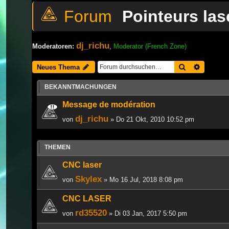
Pointeurs las
dj_richu
Moderatoren:
,
Moderator (French Zone)
Suche
Erweiter
Neues Thema
BEKANNTMACHUNGEN
Message de modération
dj_richu
von
» Do 21 Okt, 2010 10:52 pm
THEMEN
CNC laser
Skylex
von
» Mo 16 Jul, 2018 8:08 pm
CNC LASER
rd35520
von
» Di 03 Jan, 2017 5:50 pm