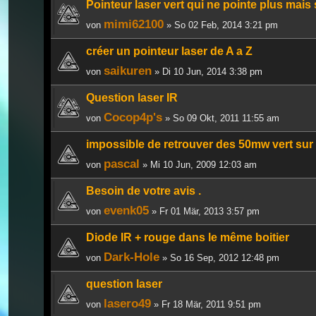
Pointeur laser vert qui ne pointe plus mais
mimi62100
von
» So 02 Feb, 2014 3:21 pm
créer un pointeur laser de A a Z
saikuren
von
» Di 10 Jun, 2014 3:38 pm
Question laser IR
Cocop4p's
von
» So 09 Okt, 2011 11:55 am
impossible de retrouver des 50mw vert sur
pascal
von
» Mi 10 Jun, 2009 12:03 am
Besoin de votre avis .
evenk05
von
» Fr 01 Mär, 2013 3:57 pm
Diode IR + rouge dans le même boitier
Dark-Hole
von
» So 16 Sep, 2012 12:48 pm
question laser
lasero49
von
» Fr 18 Mär, 2011 9:51 pm