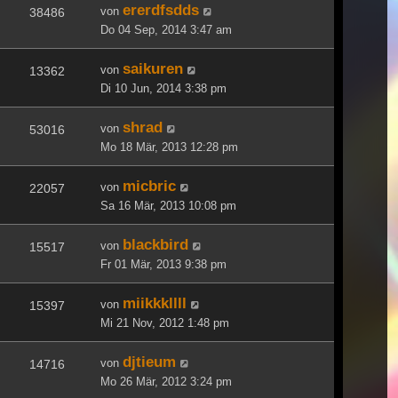
ererdfsdds
von
38486
Do 04 Sep, 2014 3:47 am
saikuren
von
13362
Di 10 Jun, 2014 3:38 pm
shrad
von
53016
Mo 18 Mär, 2013 12:28 pm
micbric
von
22057
Sa 16 Mär, 2013 10:08 pm
blackbird
von
15517
Fr 01 Mär, 2013 9:38 pm
miikkkllll
von
15397
Mi 21 Nov, 2012 1:48 pm
djtieum
von
14716
Mo 26 Mär, 2012 3:24 pm