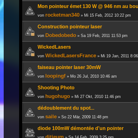
Mon pointeur émet 130 W @ 946 nm au bout
rocketman340
von
» Mi 15 Feb, 2012 10:22 pm
Construction pointeur laser
Dobedobedo
von
» Sa 19 Feb, 2011 11:53 pm
WickedLasers
WickedLasersFrance
von
» Mi 19 Jan, 2011 8:0
faiseau pointer laser 30mW
loopingf
von
» Mo 26 Jul, 2010 10:46 am
Shooting Photo
hugohugo
von
» Mi 27 Okt, 2010 11:46 pm
dédoublement du spot...
saile
von
» So 22 Mär, 2009 11:48 pm
diode 100mW démontée d'un pointer
djtieum
von
» Sa 14 Feb, 2009 3:25 pm