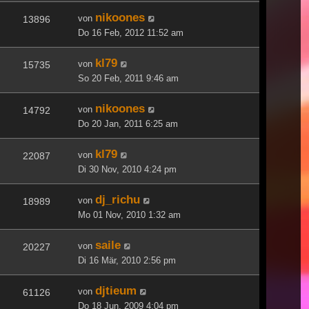
nikoones
von
13896
Do 16 Feb, 2012 11:52 am
kl79
von
15735
So 20 Feb, 2011 9:46 am
nikoones
von
14792
Do 20 Jan, 2011 6:25 am
kl79
von
22087
Di 30 Nov, 2010 4:24 pm
dj_richu
von
18989
Mo 01 Nov, 2010 1:32 am
saile
von
20227
Di 16 Mär, 2010 2:56 pm
djtieum
von
61126
Do 18 Jun, 2009 4:04 pm