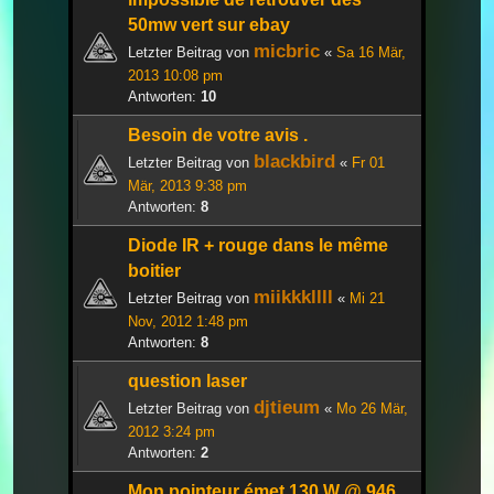
50mw vert sur ebay
micbric
Letzter Beitrag von
«
Sa 16 Mär,
2013 10:08 pm
Antworten:
10
Besoin de votre avis .
blackbird
Letzter Beitrag von
«
Fr 01
Mär, 2013 9:38 pm
Antworten:
8
Diode IR + rouge dans le même
boitier
miikkkllll
Letzter Beitrag von
«
Mi 21
Nov, 2012 1:48 pm
Antworten:
8
question laser
djtieum
Letzter Beitrag von
«
Mo 26 Mär,
2012 3:24 pm
Antworten:
2
Mon pointeur émet 130 W @ 946