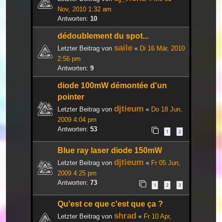
Nov, 2010 1:32 am
Antworten:
10
dédoublement du spot...
saile
Letzter Beitrag von
«
Di 16 Mär, 2010
2:56 pm
Antworten:
9
diode 100mW démontée d'un
pointer
djtieum
Letzter Beitrag von
«
Do 18 Jun,
2009 4:04 pm
Antworten:
53
1
2
Blue ray laser diode 150mW
djtieum
Letzter Beitrag von
«
Fr 05 Jun,
2009 4:25 pm
Antworten:
73
1
2
3
Qu'est ce que c'est que ça ?
shrad
Letzter Beitrag von
«
Fr 10 Apr,