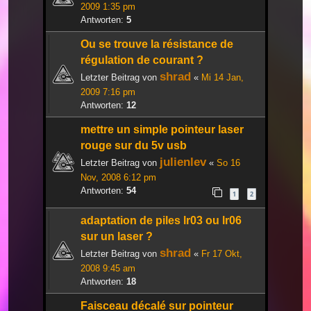
2009 1:35 pm
Antworten:
5
Ou se trouve la résistance de
régulation de courant ?
shrad
Letzter Beitrag von
«
Mi 14 Jan,
2009 7:16 pm
Antworten:
12
mettre un simple pointeur laser
rouge sur du 5v usb
julienlev
Letzter Beitrag von
«
So 16
Nov, 2008 6:12 pm
Antworten:
54
1
2
adaptation de piles lr03 ou lr06
sur un laser ?
shrad
Letzter Beitrag von
«
Fr 17 Okt,
2008 9:45 am
Antworten:
18
Faisceau décalé sur pointeur