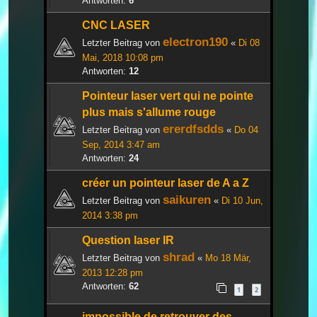
Antworten:
6
CNC LASER
electron190
Letzter Beitrag von
«
Di 08
Mai, 2018 10:08 pm
Antworten:
12
Pointeur laser vert qui ne pointe
plus mais s'allume rouge
ererdfsdds
Letzter Beitrag von
«
Do 04
Sep, 2014 3:47 am
Antworten:
24
créer un pointeur laser de A a Z
saikuren
Letzter Beitrag von
«
Di 10 Jun,
2014 3:38 pm
Question laser IR
shrad
Letzter Beitrag von
«
Mo 18 Mär,
2013 12:28 pm
Antworten:
62
1
2
impossible de retrouver des