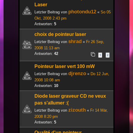
Laser
photondu12
Letzter Beitrag von
«
So 05
Okt, 2008 2:43 pm
Antworten:
5
choix de pointeur laser
shrad
Letzter Beitrag von
«
Fr 26 Sep,
2008 11:13 am
Antworten:
42
1
2
Pointeur laser vert 100 mW
djrenzo
Letzter Beitrag von
«
Do 12 Jun,
2008 10:08 am
Antworten:
10
Diode laser graveur CD ne veux
pas s'allumer :(
zizouth
Letzter Beitrag von
«
Fr 14 Mär,
2008 8:20 pm
Antworten:
5
Qualité d'un pointeur