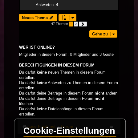
Antworten:
4
Neues Thema
47 Themen
1
2
Nächste
Gehe zu
WER IST ONLINE?
Mitglieder in diesem Forum: 0 Mitglieder und 3 Gäste
BERECHTIGUNGEN IN DIESEM FORUM
Du darfst
keine
neuen Themen in diesem Forum
erstellen.
Du darfst
keine
Antworten zu Themen in diesem Forum
erstellen.
Du darfst deine Beiträge in diesem Forum
nicht
ändern.
Du darfst deine Beiträge in diesem Forum
nicht
löschen.
Du darfst
keine
Dateianhänge in diesem Forum
erstellen.
LaserFreak.net
Forum
Cookie-Einstellungen
Powered by
phpBB
® Forum Software © phpBB