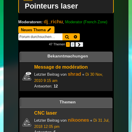
Pointeurs laser
dj_richu
Moderatoren:
,
Moderator (French Zone)
Neues Thema
Suche
Erweiterte Suche
47 Themen
1
2
Nächste
Bekanntmachungen
Message de modération
shrad
Letzter Beitrag von
«
Di 30 Nov,
2010 9:15 am
Antworten:
12
Themen
CNC laser
nikoones
Letzter Beitrag von
«
Di 31 Jul,
2018 12:05 pm