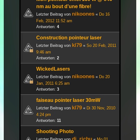
nm au bout d'une fibre!
nikoones
Letzter Beitrag von
«
Do 16
Feb, 2012 11:52 am
Antworten:
4
Construction pointeur laser
kl79
Letzter Beitrag von
«
So 20 Feb, 2011
9:46 am
Antworten:
2
WickedLasers
nikoones
Letzter Beitrag von
«
Do 20
Jan, 2011 6:25 am
Antworten:
3
faiseau pointer laser 30mW
kl79
Letzter Beitrag von
«
Di 30 Nov, 2010
4:24 pm
Antworten:
11
Shooting Photo
dj_richu
Letzter Beitrag von
«
Mo 01