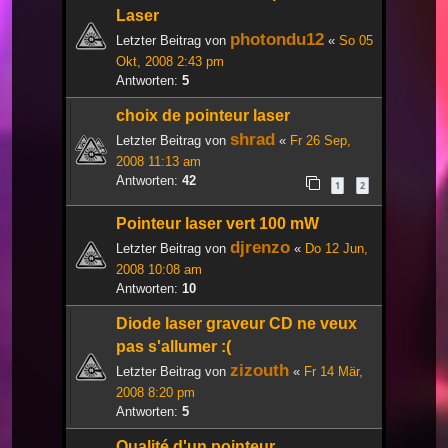
Laser
photondu12
Letzter Beitrag von
«
So 05
Okt, 2008 2:43 pm
Antworten:
5
choix de pointeur laser
shrad
Letzter Beitrag von
«
Fr 26 Sep,
2008 11:13 am
Antworten:
42
1
2
Pointeur laser vert 100 mW
djrenzo
Letzter Beitrag von
«
Do 12 Jun,
2008 10:08 am
Antworten:
10
Diode laser graveur CD ne veux
pas s'allumer :(
zizouth
Letzter Beitrag von
«
Fr 14 Mär,
2008 8:20 pm
Antworten:
5
Qualité d'un pointeur