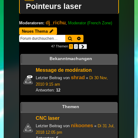
Pointeurs laser
dj_richu
Moderatoren:
,
Moderator (French Zone)
Neues Thema
Suche
Erweiterte Suche
47 Themen
1
2
Nächste
Bekanntmachungen
Message de modération
shrad
Letzter Beitrag von
«
Di 30 Nov,
2010 9:15 am
Antworten:
12
Themen
CNC laser
nikoones
Letzter Beitrag von
«
Di 31 Jul,
2018 12:05 pm