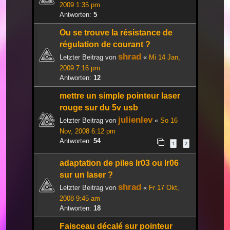
2009 1:35 pm
Antworten:
5
Ou se trouve la résistance de
régulation de courant ?
shrad
Letzter Beitrag von
«
Mi 14 Jan,
2009 7:16 pm
Antworten:
12
mettre un simple pointeur laser
rouge sur du 5v usb
julienlev
Letzter Beitrag von
«
So 16
Nov, 2008 6:12 pm
Antworten:
54
1
2
adaptation de piles lr03 ou lr06
sur un laser ?
shrad
Letzter Beitrag von
«
Fr 17 Okt,
2008 9:45 am
Antworten:
18
Faisceau décalé sur pointeur