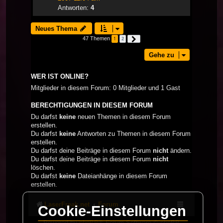
Antworten:
4
Neues Thema
47 Themen
1
2
Nächste
Gehe zu
WER IST ONLINE?
Mitglieder in diesem Forum: 0 Mitglieder und 1 Gast
BERECHTIGUNGEN IN DIESEM FORUM
Du darfst
keine
neuen Themen in diesem Forum
erstellen.
Du darfst
keine
Antworten zu Themen in diesem Forum
erstellen.
Du darfst deine Beiträge in diesem Forum
nicht
ändern.
Du darfst deine Beiträge in diesem Forum
nicht
löschen.
Du darfst
keine
Dateianhänge in diesem Forum
erstellen.
LaserFreak.net
Forum
Cookie-Einstellungen
Powered by
phpBB
® Forum Software © phpBB