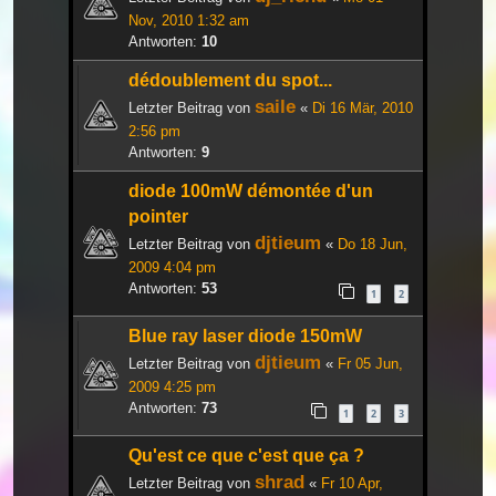
Nov, 2010 1:32 am
Antworten:
10
dédoublement du spot...
saile
Letzter Beitrag von
«
Di 16 Mär, 2010
2:56 pm
Antworten:
9
diode 100mW démontée d'un
pointer
djtieum
Letzter Beitrag von
«
Do 18 Jun,
2009 4:04 pm
Antworten:
53
1
2
Blue ray laser diode 150mW
djtieum
Letzter Beitrag von
«
Fr 05 Jun,
2009 4:25 pm
Antworten:
73
1
2
3
Qu'est ce que c'est que ça ?
shrad
Letzter Beitrag von
«
Fr 10 Apr,