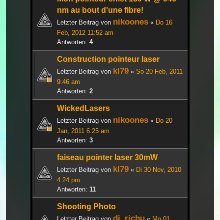
nm au bout d'une fibre!
nikoones
Letzter Beitrag von
«
Do 16
Feb, 2012 11:52 am
Antworten:
4
Construction pointeur laser
kl79
Letzter Beitrag von
«
So 20 Feb, 2011
9:46 am
Antworten:
2
WickedLasers
nikoones
Letzter Beitrag von
«
Do 20
Jan, 2011 6:25 am
Antworten:
3
faiseau pointer laser 30mW
kl79
Letzter Beitrag von
«
Di 30 Nov, 2010
4:24 pm
Antworten:
11
Shooting Photo
dj_richu
Letzter Beitrag von
«
Mo 01