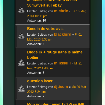
50mw vert sur ebay
micbric
Letzter Beitrag von
«
Sa 16 Mär,
2013 10:08 pm
Antworten:
10
Besoin de votre avis .
blackbird
Letzter Beitrag von
«
Fr 01
Mär, 2013 9:38 pm
Antworten:
8
Diode IR + rouge dans le même
boitier
miikkkllll
Letzter Beitrag von
«
Mi 21
Nov, 2012 1:48 pm
Antworten:
8
question laser
djtieum
Letzter Beitrag von
«
Mo 26 Mär,
2012 3:24 pm
Antworten:
2
Mon pointeur émet 130 W @ 946