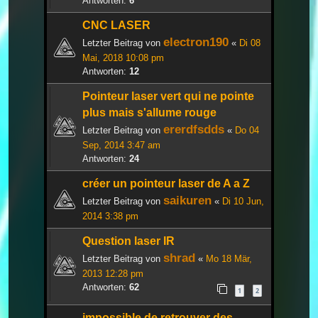
Antworten:
6
CNC LASER
electron190
Letzter Beitrag von
«
Di 08
Mai, 2018 10:08 pm
Antworten:
12
Pointeur laser vert qui ne pointe
plus mais s'allume rouge
ererdfsdds
Letzter Beitrag von
«
Do 04
Sep, 2014 3:47 am
Antworten:
24
créer un pointeur laser de A a Z
saikuren
Letzter Beitrag von
«
Di 10 Jun,
2014 3:38 pm
Question laser IR
shrad
Letzter Beitrag von
«
Mo 18 Mär,
2013 12:28 pm
Antworten:
62
1
2
impossible de retrouver des