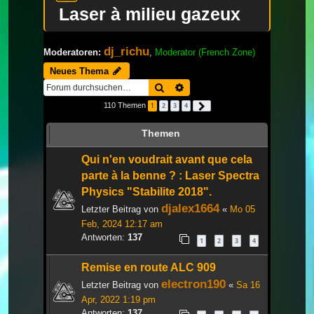
Laser à milieu gazeux
dj_richu
Moderatoren:
,
Moderator (French Zone)
Neues Thema
Suche
Erweiterte Suche
110 Themen
1
2
3
4
Nächste
Themen
Qui n'en voudrait avant que cela
parte à la benne ? : Laser Spectra
Physics "Stabilite 2018".
djalex1664
Letzter Beitrag von
«
Mo 05
Feb, 2024 12:17 am
Antworten:
137
1
2
3
4
Remise en route ALC 909
electron190
Letzter Beitrag von
«
Sa 16
Apr, 2022 1:19 pm
Antworten:
137