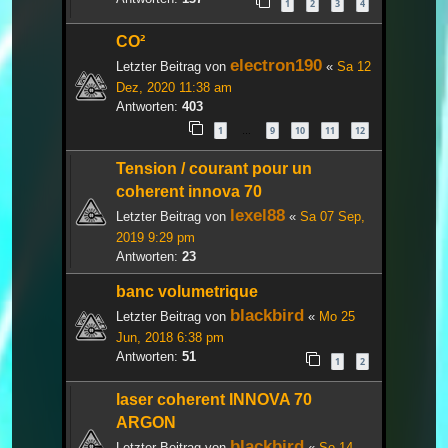
1
2
3
4
CO²
electron190
Letzter Beitrag von
«
Sa 12
Dez, 2020 11:38 am
Antworten:
403
1
9
10
11
12
…
Tension / courant pour un
coherent innova 70
lexel88
Letzter Beitrag von
«
Sa 07 Sep,
2019 9:29 pm
Antworten:
23
banc volumetrique
blackbird
Letzter Beitrag von
«
Mo 25
Jun, 2018 6:38 pm
Antworten:
51
1
2
laser coherent INNOVA 70
ARGON
blackbird
Letzter Beitrag von
«
So 14