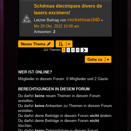
Schémas électriques divers de
lasers excimers!
rocketman340
Letzter Beitrag von
«
Mo 29 Okt, 2012 10:08 am
Antworten:
2
Neues Thema
110 Themen
1
2
3
4
Nächste
Gehe zu
WER IST ONLINE?
Mitglieder in diesem Forum: 0 Mitglieder und 2 Gäste
BERECHTIGUNGEN IN DIESEM FORUM
Du darfst
keine
neuen Themen in diesem Forum
erstellen.
Du darfst
keine
Antworten zu Themen in diesem Forum
erstellen.
Du darfst deine Beiträge in diesem Forum
nicht
ändern.
Du darfst deine Beiträge in diesem Forum
nicht
löschen.
Du darfst
keine
Dateianhänge in diesem Forum