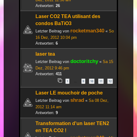
Antworten:
26
Laser CO2 TEA utilisant des
condos BaTiO3
rocketman340
Letzter Beitrag von
«
So
16 Dez, 2012 10:04 pm
Antworten:
6
laser tea
doctoritchy
Letzter Beitrag von
«
Sa 15
Dez, 2012 9:46 pm
Antworten:
411
1
9
10
11
12
…
Laser LE mouchoir de poche
shrad
Letzter Beitrag von
«
Sa 08 Dez,
2012 11:14 am
Antworten:
9
Transformation d'un laser TEN2
en TEA CO2 !