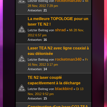
rocketman340
Letzter Beitrag von
«
Mi
28 Nov, 2012 7:29 pm
Antworten:
21
La meilleure TOPOLOGIE pour un
laser TE N2 !
shrad
Letzter Beitrag von
«
Mi 28 Nov,
2012 6:57 pm
Antworten:
16
Laser TEA N2 avec ligne coaxial à
eau déionisée
rocketman340
Letzter Beitrag von
«
Fr
16 Nov, 2012 3:17 pm
Antworten:
14
TE N2 laser couplé
capacitivement à la décharge
blackbird
Letzter Beitrag von
«
Di 13
Nov, 2012 9:52 pm
Antworten:
15
Construction d'un laser CO2 TEA