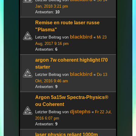
Jan, 2018 3:21 pm
Antworten:
10
Remise en route laser russe
"Plasma"
blackbird
Letzter Beitrag von
«
Mi 23
Aug, 2017 9:16 pm
Antworten:
6
argon 7w coherent highlight I70
starter
blackbird
Letzter Beitrag von
«
Do 13
Okt, 2016 9:46 am
Antworten:
9
Argon 5a15w Spectra-Physics®
ou Coherent
djstephs
Letzter Beitrag von
«
Fr 22 Jul,
2016 6:07 pm
Antworten:
9
laser physics reliant 1000m