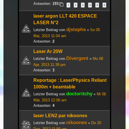
Antworten:
193
1
2
3
4
5
6
laser argon LLT 420 ESPACE
LASER N°2
djstephs
Letzter Beitrag von
«
So 05
Mai, 2013 11:04 am
Antworten:
2
Laser Ar 20W
Divergent
Letzter Beitrag von
«
Mo 08
Apr, 2013 11:39 pm
Antworten:
3
Reportage : LaserPhysics Reliant
1000m + beamtable
doctoritchy
Letzter Beitrag von
«
Mi 06
Mär, 2013 12:06 am
Antworten:
4
laser LEN2 par nikoones
nikoones
Letzter Beitrag von
«
Do 20
Dez, 2012 11:56 am