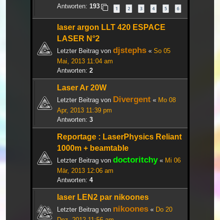
Antworten:
193
1
2
3
4
5
6
laser argon LLT 420 ESPACE
LASER N°2
djstephs
Letzter Beitrag von
«
So 05
Mai, 2013 11:04 am
Antworten:
2
Laser Ar 20W
Divergent
Letzter Beitrag von
«
Mo 08
Apr, 2013 11:39 pm
Antworten:
3
Reportage : LaserPhysics Reliant
1000m + beamtable
doctoritchy
Letzter Beitrag von
«
Mi 06
Mär, 2013 12:06 am
Antworten:
4
laser LEN2 par nikoones
nikoones
Letzter Beitrag von
«
Do 20
Dez, 2012 11:56 am