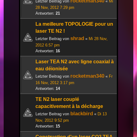
rocketman340
Letzter Beitrag von
«
Mi
28 Nov, 2012 7:29 pm
Antworten:
21
La meilleure TOPOLOGIE pour un
laser TE N2 !
shrad
Letzter Beitrag von
«
Mi 28 Nov,
2012 6:57 pm
Antworten:
16
Laser TEA N2 avec ligne coaxial à
eau déionisée
rocketman340
Letzter Beitrag von
«
Fr
16 Nov, 2012 3:17 pm
Antworten:
14
TE N2 laser couplé
capacitivement à la décharge
blackbird
Letzter Beitrag von
«
Di 13
Nov, 2012 9:52 pm
Antworten:
15
Construction d'un laser CO2 TEA