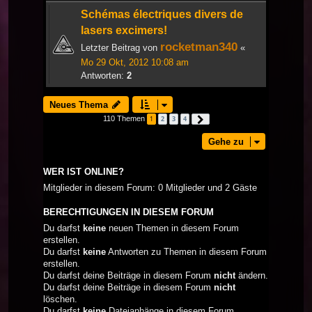
Schémas électriques divers de
lasers excimers!
rocketman340
Letzter Beitrag von
«
Mo 29 Okt, 2012 10:08 am
Antworten:
2
Neues Thema
110 Themen
1
2
3
4
Nächste
Gehe zu
WER IST ONLINE?
Mitglieder in diesem Forum: 0 Mitglieder und 2 Gäste
BERECHTIGUNGEN IN DIESEM FORUM
Du darfst
keine
neuen Themen in diesem Forum
erstellen.
Du darfst
keine
Antworten zu Themen in diesem Forum
erstellen.
Du darfst deine Beiträge in diesem Forum
nicht
ändern.
Du darfst deine Beiträge in diesem Forum
nicht
löschen.
Du darfst
keine
Dateianhänge in diesem Forum