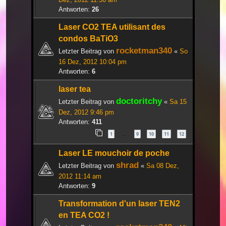
Antworten:
26
Laser CO2 TEA utilisant des
condos BaTiO3
rocketman340
Letzter Beitrag von
«
So
16 Dez, 2012 10:04 pm
Antworten:
6
laser tea
doctoritchy
Letzter Beitrag von
«
Sa 15
Dez, 2012 9:46 pm
Antworten:
411
1
9
10
11
12
…
Laser LE mouchoir de poche
shrad
Letzter Beitrag von
«
Sa 08 Dez,
2012 11:14 am
Antworten:
9
Transformation d'un laser TEN2
en TEA CO2 !