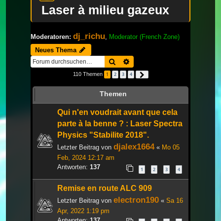
Laser à milieu gazeux
dj_richu
Moderatoren:
,
Moderator (French Zone)
Neues Thema
Suche
Erweiterte Suche
110 Themen
1
2
3
4
Nächste
Themen
Qui n'en voudrait avant que cela
parte à la benne ? : Laser Spectra
Physics "Stabilite 2018".
djalex1664
Letzter Beitrag von
«
Mo 05
Feb, 2024 12:17 am
Antworten:
137
1
2
3
4
Remise en route ALC 909
electron190
Letzter Beitrag von
«
Sa 16
Apr, 2022 1:19 pm
Antworten:
137