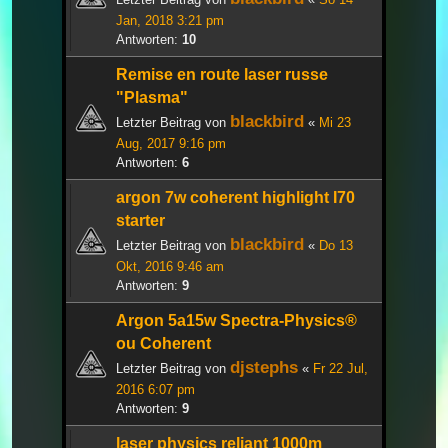
Jan, 2018 3:21 pm
Antworten:
10
Remise en route laser russe
"Plasma"
blackbird
Letzter Beitrag von
«
Mi 23
Aug, 2017 9:16 pm
Antworten:
6
argon 7w coherent highlight I70
starter
blackbird
Letzter Beitrag von
«
Do 13
Okt, 2016 9:46 am
Antworten:
9
Argon 5a15w Spectra-Physics®
ou Coherent
djstephs
Letzter Beitrag von
«
Fr 22 Jul,
2016 6:07 pm
Antworten:
9
laser physics reliant 1000m