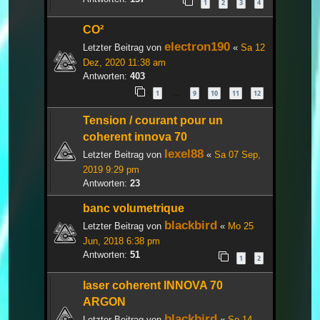
1
2
3
4
CO²
electron190
Letzter Beitrag von
«
Sa 12
Dez, 2020 11:38 am
Antworten:
403
1
9
10
11
12
…
Tension / courant pour un
coherent innova 70
lexel88
Letzter Beitrag von
«
Sa 07 Sep,
2019 9:29 pm
Antworten:
23
banc volumetrique
blackbird
Letzter Beitrag von
«
Mo 25
Jun, 2018 6:38 pm
Antworten:
51
1
2
laser coherent INNOVA 70
ARGON
blackbird
Letzter Beitrag von
«
So 14