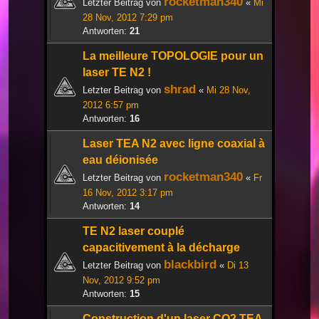
rocketman340
Letzter Beitrag von
«
Mi
28 Nov, 2012 7:29 pm
Antworten:
21
La meilleure TOPOLOGIE pour un
laser TE N2 !
shrad
Letzter Beitrag von
«
Mi 28 Nov,
2012 6:57 pm
Antworten:
16
Laser TEA N2 avec ligne coaxial à
eau déionisée
rocketman340
Letzter Beitrag von
«
Fr
16 Nov, 2012 3:17 pm
Antworten:
14
TE N2 laser couplé
capacitivement à la décharge
blackbird
Letzter Beitrag von
«
Di 13
Nov, 2012 9:52 pm
Antworten:
15
Construction d'un laser CO2 TEA