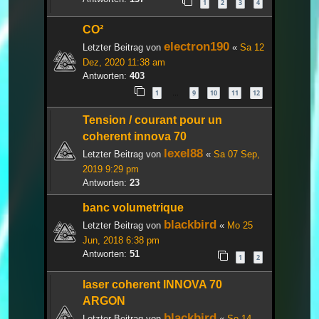
1
2
3
4
CO²
electron190
Letzter Beitrag von
«
Sa 12
Dez, 2020 11:38 am
Antworten:
403
1
9
10
11
12
…
Tension / courant pour un
coherent innova 70
lexel88
Letzter Beitrag von
«
Sa 07 Sep,
2019 9:29 pm
Antworten:
23
banc volumetrique
blackbird
Letzter Beitrag von
«
Mo 25
Jun, 2018 6:38 pm
Antworten:
51
1
2
laser coherent INNOVA 70
ARGON
blackbird
Letzter Beitrag von
«
So 14