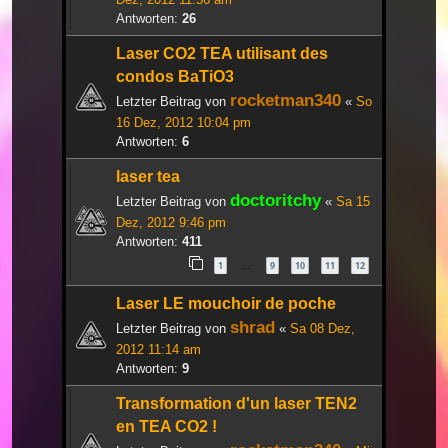
Antworten:
26
Laser CO2 TEA utilisant des
condos BaTiO3
rocketman340
Letzter Beitrag von
«
So
16 Dez, 2012 10:04 pm
Antworten:
6
laser tea
doctoritchy
Letzter Beitrag von
«
Sa 15
Dez, 2012 9:46 pm
Antworten:
411
1
9
10
11
12
…
Laser LE mouchoir de poche
shrad
Letzter Beitrag von
«
Sa 08 Dez,
2012 11:14 am
Antworten:
9
Transformation d'un laser TEN2
en TEA CO2 !