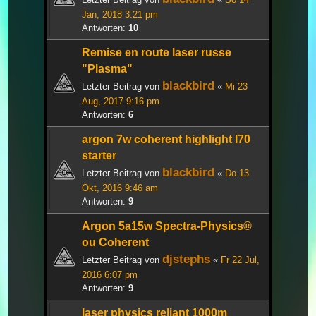
Jan, 2018 3:21 pm
Antworten:
10
Remise en route laser russe
"Plasma"
blackbird
Letzter Beitrag von
«
Mi 23
Aug, 2017 9:16 pm
Antworten:
6
argon 7w coherent highlight I70
starter
blackbird
Letzter Beitrag von
«
Do 13
Okt, 2016 9:46 am
Antworten:
9
Argon 5a15w Spectra-Physics®
ou Coherent
djstephs
Letzter Beitrag von
«
Fr 22 Jul,
2016 6:07 pm
Antworten:
9
laser physics reliant 1000m