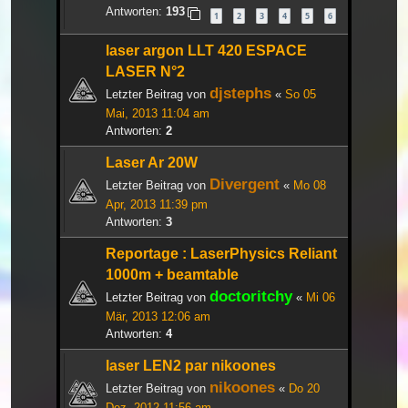
Antworten:
193
1
2
3
4
5
6
laser argon LLT 420 ESPACE
LASER N°2
djstephs
Letzter Beitrag von
«
So 05
Mai, 2013 11:04 am
Antworten:
2
Laser Ar 20W
Divergent
Letzter Beitrag von
«
Mo 08
Apr, 2013 11:39 pm
Antworten:
3
Reportage : LaserPhysics Reliant
1000m + beamtable
doctoritchy
Letzter Beitrag von
«
Mi 06
Mär, 2013 12:06 am
Antworten:
4
laser LEN2 par nikoones
nikoones
Letzter Beitrag von
«
Do 20
Dez, 2012 11:56 am