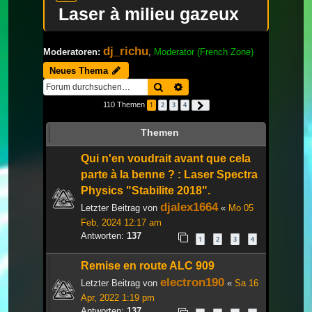
Laser à milieu gazeux
dj_richu
Moderatoren:
,
Moderator (French Zone)
Neues Thema
Suche
Erweiterte Suche
110 Themen
1
2
3
4
Nächste
Themen
Qui n'en voudrait avant que cela
parte à la benne ? : Laser Spectra
Physics "Stabilite 2018".
djalex1664
Letzter Beitrag von
«
Mo 05
Feb, 2024 12:17 am
Antworten:
137
1
2
3
4
Remise en route ALC 909
electron190
Letzter Beitrag von
«
Sa 16
Apr, 2022 1:19 pm
Antworten:
137