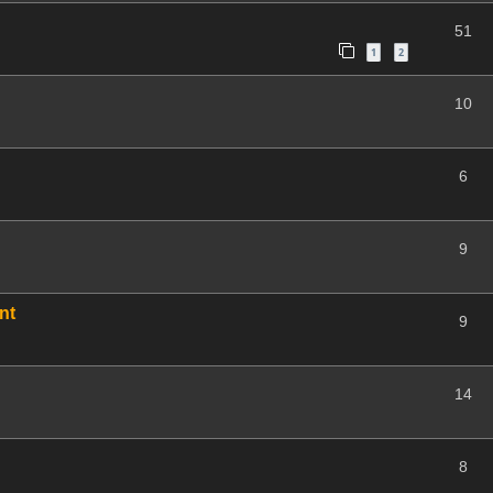
51
1
2
10
6
9
nt
9
14
8