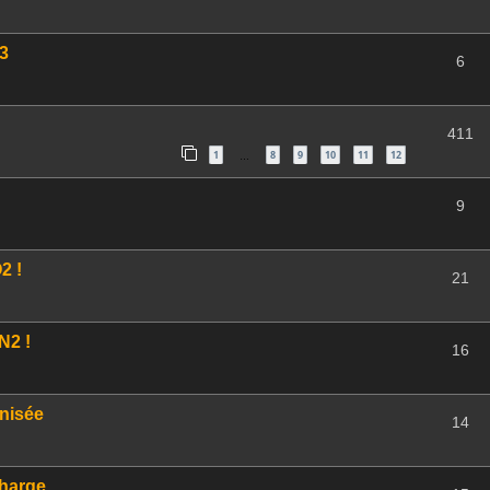
3
6
411
1
8
9
10
11
12
…
9
2 !
21
N2 !
16
onisée
14
charge