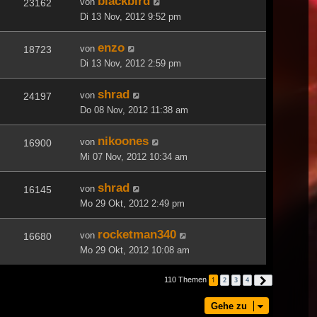
blackbird
von
23162
Di 13 Nov, 2012 9:52 pm
enzo
von
18723
Di 13 Nov, 2012 2:59 pm
shrad
von
24197
Do 08 Nov, 2012 11:38 am
nikoones
von
16900
Mi 07 Nov, 2012 10:34 am
shrad
von
16145
Mo 29 Okt, 2012 2:49 pm
rocketman340
von
16680
Mo 29 Okt, 2012 10:08 am
110 Themen
1
2
3
4
Nächste
Gehe zu