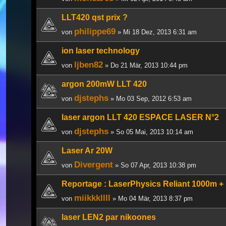
LLT420 qst prix ?
philippe69
von
» Mi 18 Dez, 2013 6:31 am
ion laser technology
ljben82
von
» Do 21 Mär, 2013 10:44 pm
argon 200mW LLT 420
djstephs
von
» Mo 03 Sep, 2012 6:53 am
laser argon LLT 420 ESPACE LASER N°2
djstephs
von
» So 05 Mai, 2013 10:14 am
Laser Ar 20W
Divergent
von
» So 07 Apr, 2013 10:38 pm
Reportage : LaserPhysics Reliant 1000m +
miikkkllll
von
» Mo 04 Mär, 2013 8:37 pm
laser LEN2 par nikoones