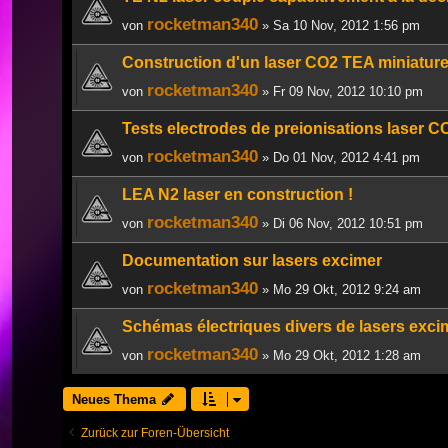
rocketman340
von
» Sa 10 Nov, 2012 1:56 pm
Construction d'un laser CO2 TEA miniatur
rocketman340
von
» Fr 09 Nov, 2012 10:10 pm
Tests electrodes de preionisations laser 
rocketman340
von
» Do 01 Nov, 2012 4:41 pm
LEA N2 laser en construction !
rocketman340
von
» Di 06 Nov, 2012 10:51 pm
Documentation sur lasers excimer
rocketman340
von
» Mo 29 Okt, 2012 9:24 am
Schémas électriques divers de lasers exci
rocketman340
von
» Mo 29 Okt, 2012 1:28 am
Neues Thema
Zurück zur Foren-Übersicht