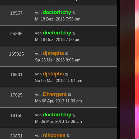
doctoritchy
von
18557
Mi 18 Dez, 2013 7:56 pm
doctoritchy
von
25386
Mi 18 Dez, 2013 7:50 pm
djstephs
von
165925
Sa 25 Mai, 2013 8:05 am
djstephs
von
16631
So 05 Mai, 2013 11:04 am
Divergent
von
17625
Mo 08 Apr, 2013 11:39 pm
doctoritchy
von
18158
Mi 06 Mär, 2013 12:06 am
nikoones
von
30851