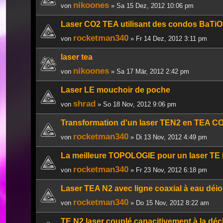
nikoones
von
» Sa 15 Dez, 2012 10:06 pm
Laser CO2 TEA utilisant des condos BaTiO
rocketman340
von
» Fr 14 Dez, 2012 3:11 pm
laser tea
nikoones
von
» Sa 17 Mär, 2012 2:42 pm
Laser LE mouchoir de poche
shrad
von
» So 18 Nov, 2012 9:06 pm
Transformation d'un laser TEN2 en TEA CO
rocketman340
von
» Di 13 Nov, 2012 4:49 pm
La meilleure TOPOLOGIE pour un laser TE 
rocketman340
von
» Fr 23 Nov, 2012 6:18 pm
Laser TEA N2 avec ligne coaxial à eau déi
rocketman340
von
» Do 15 Nov, 2012 8:22 am
TE N2 laser couplé capacitivement à la dé