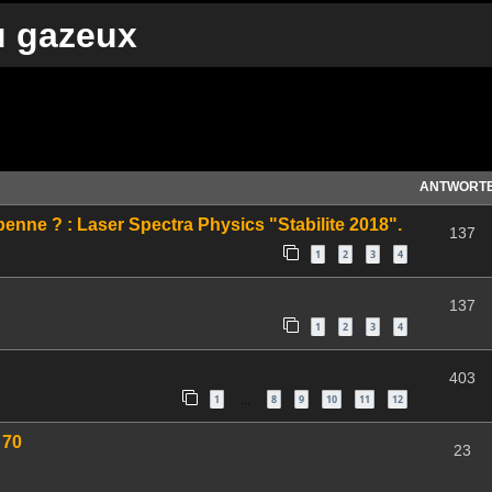
u gazeux
te Suche
ANTWORT
 benne ? : Laser Spectra Physics "Stabilite 2018".
137
1
2
3
4
137
1
2
3
4
403
1
8
9
10
11
12
…
 70
23