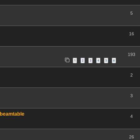
5
16
193
1
2
3
4
5
6
2
3
 beamtable
4
26