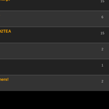
15
e
6
CO2TEA
15
2
1
mers!
2