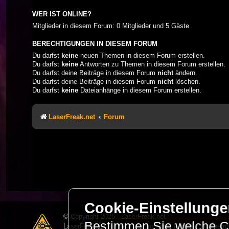
WER IST ONLINE?
Mitglieder in diesem Forum: 0 Mitglieder und 5 Gäste
BERECHTIGUNGEN IN DIESEM FORUM
Du darfst
keine
neuen Themen in diesem Forum erstellen.
Du darfst
keine
Antworten zu Themen in diesem Forum erstellen.
Du darfst deine Beiträge in diesem Forum
nicht
ändern.
Du darfst deine Beiträge in diesem Forum
nicht
löschen.
Du darfst
keine
Dateianhänge in diesem Forum erstellen.
LaserFreak.net
Forum
Cookie-Einstellung
© Copyright 2025 - LaserFreak.net
Bestimmen Sie welche Co
LaserFreak ist ein freies und offenes Forum zum Thema 