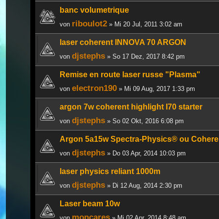
banc volumetrique
riboulot2
von
» Mi 20 Jul, 2011 3:02 am
laser coherent INNOVA 70 ARGON
djstephs
von
» So 17 Dez, 2017 8:42 pm
Remise en route laser russe "Plasma"
electron190
von
» Mi 09 Aug, 2017 1:33 pm
argon 7w coherent highlight I70 starter
djstephs
von
» So 02 Okt, 2016 6:08 pm
Argon 5a15w Spectra-Physics® ou Cohere
djstephs
von
» Do 03 Apr, 2014 10:03 pm
laser physics reliant 1000m
djstephs
von
» Di 12 Aug, 2014 2:30 pm
Laser beam 10w
moncares
von
» Mi 02 Apr, 2014 8:48 am