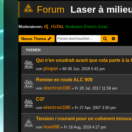
Laser à milie
dj_richu
Moderatoren:
,
Moderator (French Zone)
Suche
Erweiter
Neues Thema
THEMEN
Qui n'en voudrait avant que cela parte à la
plopoi
von
» Mi 06 Jun, 2018 5:41 pm
Remise en route ALC 909
electron190
von
» Fr 28 Jul, 2017 11:59 am
CO²
electron190
von
» Fr 27 Apr, 2007 3:50 pm
Tension / courant pour un coherent innova
lexel88
von
» Fr 16 Aug, 2019 4:27 pm