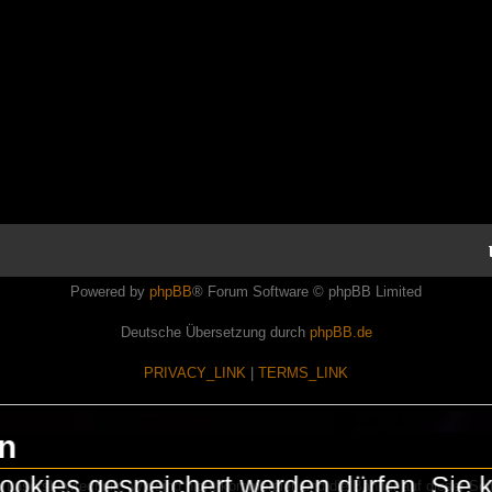
Powered by
phpBB
® Forum Software © phpBB Limited
Deutsche Übersetzung durch
phpBB.de
PRIVACY_LINK
|
TERMS_LINK
en
okies gespeichert werden dürfen. Sie 
Lasershowtechnik. Wir sind nicht kommerziell und die Banner auf dieser Seit