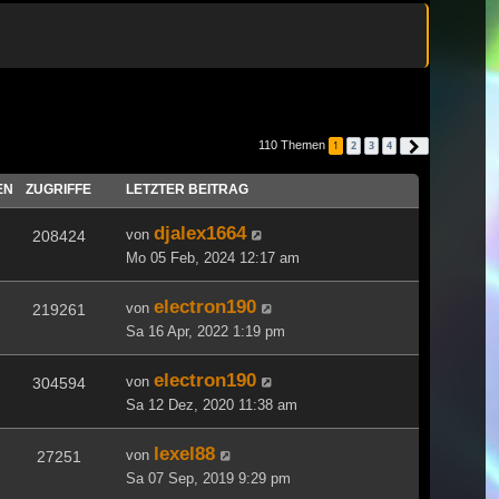
110 Themen
1
2
3
4
Nächste
EN
ZUGRIFFE
LETZTER BEITRAG
djalex1664
von
208424
Mo 05 Feb, 2024 12:17 am
electron190
von
219261
Sa 16 Apr, 2022 1:19 pm
electron190
von
304594
Sa 12 Dez, 2020 11:38 am
lexel88
von
27251
Sa 07 Sep, 2019 9:29 pm