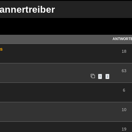
annertreiber
te Suche
ANTWORT
is
18
63
1
2
6
10
19