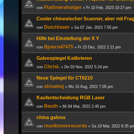
Flatlinersholger
von
» Fr 10 Feb, 2023 10:27 pm
Cooler chinesischer Scanner, aber mit Fr
Dutchlaser
von
» Sa 07 Jan, 2023 7:55 pm
Hilfe bei Einstellung der X Y
Bjoern47475
von
» Fr 23 Dez, 2022 2:21 pm
Galvospiegel Kalibrieren
ChrisL
von
» Do 03 Nov, 2022 5:24 pm
Neue Spiegel für CT6210
shivahoj
von
» Mo 15 Aug, 2022 7:05 pm
Kaufentscheidung RGB Laser
Beuth
von
» Mi 04 Mai, 2022 2:40 pm
china galvos
munktownrecords
von
» Sa 19 Mär, 2022 8:35 p