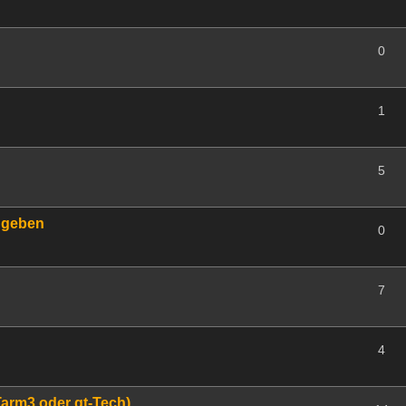
0
1
5
ugeben
0
7
4
Tarm3 oder gt-Tech)