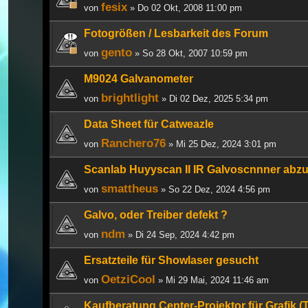
fesix
von
» Do 02 Okt, 2008 11:00 pm
Fotogrößen / Lesbarkeit des Forum
gento
von
» So 28 Okt, 2007 10:59 pm
M9024 Galvanometer
brightlight
von
» Di 02 Dez, 2025 5:34 pm
Data Sheet für Catweazle
Ranchero76
von
» Mi 25 Dez, 2024 3:01 pm
Scanlab Huyyscan II IR Galvoscnnner abz
smattheus
von
» So 22 Dez, 2024 4:56 pm
Galvo, oder Treiber defekt ?
ndm
von
» Di 24 Sep, 2024 4:42 pm
Ersatzteile für Showlaser gesucht
OetziCool
von
» Mi 29 Mai, 2024 11:46 am
Kaufberatung Center-Projektor für Grafik (