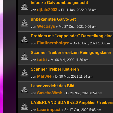
Infos zu Galvoumbau gesucht
djtale2003
von
» Di 11 Jan, 2022 9:58 am
unbekanntes Galvo-Set
Wecosys
von
» Mo 27 Dez, 2021 9:06 am
Problem mit "zappelnder" Darstellung eine
Flatlinersholger
von
» Do 16 Dez, 2021 1:33 pm
Scanner Treiber ersetzen Reinigungslaser
tuttti
von
» Mi 06 Mai, 2020 11:36 am
Scanner Treiber justieren
Marwie
von
» Di 30 Mär, 2021 11:54 am
Laser verzieht das Bild
Sascha88mh
von
» Di 24 Nov, 2020 8:59 pm
LASERLAND SDA II v2.0 Amplifier /Treiber
laserimpact
von
» Sa 17 Okt, 2020 5:05 pm