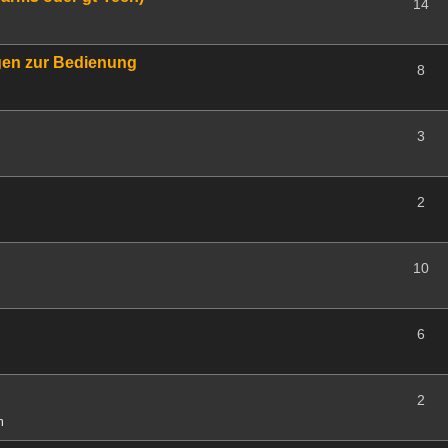
14
agen zur Bedienung
8
3
2
10
6
2
m