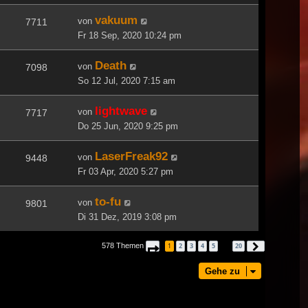
vakuum
von
7711
Fr 18 Sep, 2020 10:24 pm
Death
von
7098
So 12 Jul, 2020 7:15 am
lightwave
von
7717
Do 25 Jun, 2020 9:25 pm
LaserFreak92
von
9448
Fr 03 Apr, 2020 5:27 pm
to-fu
von
9801
Di 31 Dez, 2019 3:08 pm
578 Themen
1
2
3
4
5
20
Seite
1
von
20
Nächste
…
Gehe zu