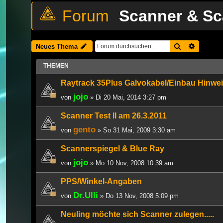
Scanner & Sc
Suche
Erweiter
Neues Thema
THEMEN
Raytrack 35Plus Galvokabel/Einbau Hinwe
jojo
von
» Di 20 Mai, 2014 3:27 pm
Scanner Test II am 26.3.2011
gento
von
» So 31 Mai, 2009 3:30 am
Scannerspiegel & Blue Ray
jojo
von
» Mo 10 Nov, 2008 10:39 am
PPS/Winkel-Angaben
Dr.Ulli
von
» Do 13 Nov, 2008 5:09 pm
Neuling möchte sich Scanner zulegen.....