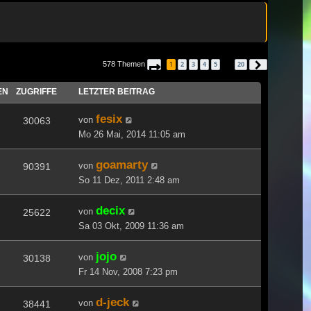
578 Themen
1
2
3
4
5
20
Seite
1
von
20
Nächste
…
EN
ZUGRIFFE
LETZTER BEITRAG
fesix
von
30063
Mo 26 Mai, 2014 11:05 am
goamarty
von
90391
So 11 Dez, 2011 2:48 am
decix
von
25622
Sa 03 Okt, 2009 11:36 am
jojo
von
30138
Fr 14 Nov, 2008 7:23 pm
d-jeck
von
38441