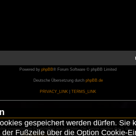
Powered by
phpBB
® Forum Software © phpBB Limited
Deutsche Übersetzung durch
phpBB.de
PRIVACY_LINK
|
TERMS_LINK
en
okies gespeichert werden dürfen. Sie 
Lasershowtechnik. Wir sind nicht kommerziell und die Banner auf dieser Seit
rden verwendet um Freaktreffen auszurichten. Die Server werden durch die
in der Fußzeile über die Option Cookie-E
erwenden wir
HomepageEasy
. Wenn Ihr Fragen oder Beschwerden zu LaserFr