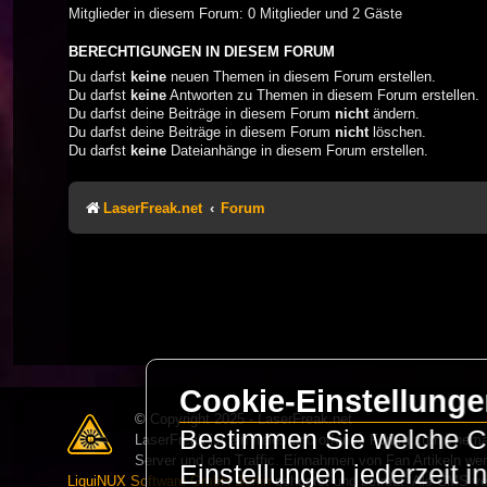
Mitglieder in diesem Forum: 0 Mitglieder und 2 Gäste
BERECHTIGUNGEN IN DIESEM FORUM
Du darfst
keine
neuen Themen in diesem Forum erstellen.
Du darfst
keine
Antworten zu Themen in diesem Forum erstellen.
Du darfst deine Beiträge in diesem Forum
nicht
ändern.
Du darfst deine Beiträge in diesem Forum
nicht
löschen.
Du darfst
keine
Dateianhänge in diesem Forum erstellen.
LaserFreak.net
Forum
Cookie-Einstellung
© Copyright 2025 - LaserFreak.net
Bestimmen Sie welche Co
LaserFreak ist ein freies und offenes Forum zum Thema 
Server und den Traffic. Einnahmen von Fan Artikeln we
Einstellungen jederzeit 
LiquiNUX Software GmbH Berlin
gehostet und betreut. Als CMS v