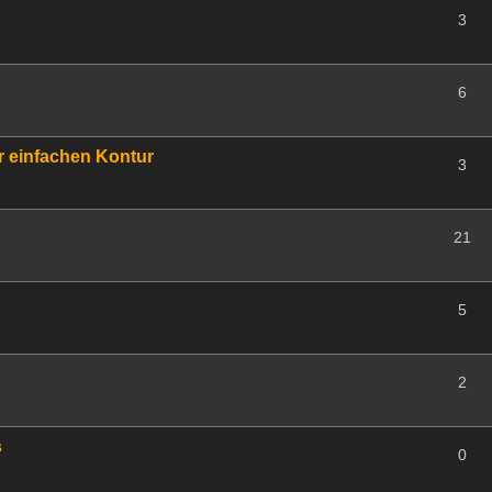
3
6
r einfachen Kontur
3
21
5
2
s
0