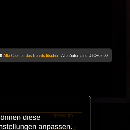
Alle Cookies des Boards löschen
Alle Zeiten sind
UTC+02:00
Impressum
können diese
e finanzieren die
instellungen anpassen.
Datenschutz
eak habt schickt