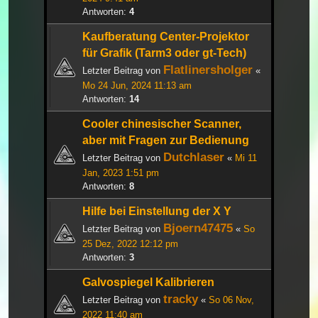
Antworten:
4
Kaufberatung Center-Projektor
für Grafik (Tarm3 oder gt-Tech)
Flatlinersholger
Letzter Beitrag von
«
Mo 24 Jun, 2024 11:13 am
Antworten:
14
Cooler chinesischer Scanner,
aber mit Fragen zur Bedienung
Dutchlaser
Letzter Beitrag von
«
Mi 11
Jan, 2023 1:51 pm
Antworten:
8
Hilfe bei Einstellung der X Y
Bjoern47475
Letzter Beitrag von
«
So
25 Dez, 2022 12:12 pm
Antworten:
3
Galvospiegel Kalibrieren
tracky
Letzter Beitrag von
«
So 06 Nov,
2022 11:40 am