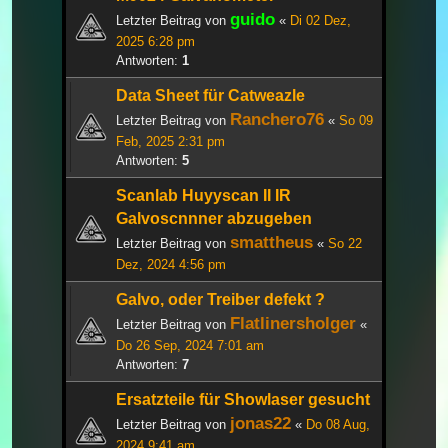
guido
Letzter Beitrag von
«
Di 02 Dez,
2025 6:28 pm
Antworten:
1
Data Sheet für Catweazle
Ranchero76
Letzter Beitrag von
«
So 09
Feb, 2025 2:31 pm
Antworten:
5
Scanlab Huyyscan II IR
Galvoscnnner abzugeben
smattheus
Letzter Beitrag von
«
So 22
Dez, 2024 4:56 pm
Galvo, oder Treiber defekt ?
Flatlinersholger
Letzter Beitrag von
«
Do 26 Sep, 2024 7:01 am
Antworten:
7
Ersatzteile für Showlaser gesucht
jonas22
Letzter Beitrag von
«
Do 08 Aug,
2024 9:41 am