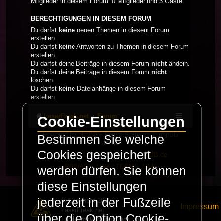
Mitglieder in diesem Forum: 0 Mitglieder und 3 Gäste
BERECHTIGUNGEN IN DIESEM FORUM
Du darfst
keine
neuen Themen in diesem Forum
erstellen.
Du darfst
keine
Antworten zu Themen in diesem Forum
erstellen.
Du darfst deine Beiträge in diesem Forum
nicht
ändern.
Du darfst deine Beiträge in diesem Forum
nicht
löschen.
Du darfst
keine
Dateianhänge in diesem Forum
erstellen.
LaserFreak.net
Forum
Cookie-Einstellungen
Powered by
phpBB
® Forum Software © phpBB
Bestimmen Sie welche
Limited
Cookies gespeichert
Deutsche Übersetzung durch
phpBB.de
PRIVACY_LINK
|
TERMS_LINK
werden dürfen. Sie können
diese Einstellungen
jederzeit in der Fußzeile
© Copyright 2025 -
Impressum
LaserFreak.net
über die Option Cookie-
LaserFreak ist ein freies und