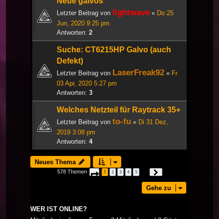
Neue galvos
lightwave
Letzter Beitrag von
«
Do 25
Jun, 2020 9:25 pm
Antworten:
2
Suche: CT6215HP Galvo (auch
Defekt)
LaserFreak92
Letzter Beitrag von
«
Fr
03 Apr, 2020 5:27 pm
Antworten:
3
Welches Netzteil für Raytrack 35+
to-fu
Letzter Beitrag von
«
Di 31 Dez,
2019 3:08 pm
Antworten:
4
Neues Thema
578 Themen
1
2
3
4
5
Seite
1
von
20
Nächste
…
Gehe zu
WER IST ONLINE?