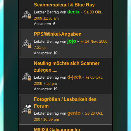
Scannerspiegel & Blue Ray
decix
Letzter Beitrag von
«
Sa 03 Okt,
2009 11:36 am
Antworten:
6
PPS/Winkel-Angaben
jojo
Letzter Beitrag von
«
Fr 14 Nov, 2008
7:23 pm
Antworten:
10
Neuling möchte sich Scanner
zulegen.....
d-jeck
Letzter Beitrag von
«
Fr 03 Okt,
2008 7:53 pm
Antworten:
19
Fotogrößen / Lesbarkeit des
Forum
gento
Letzter Beitrag von
«
So 28 Okt,
2007 10:59 pm
M9024 Galvanometer