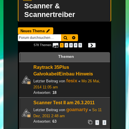
Scanner &
Scannertreiber
Neues Thema
Suche
Erweiterte Suche
578 Themen
1
2
3
4
5
Seite
1
von
20
Nächste
…
Themen
Raytrack 35Plus
Galvokabel/Einbau Hinweis
fesix
Letzter Beitrag von
«
Mo 26 Mai,
2014 11:05 am
Antworten:
18
Scanner Test II am 26.3.2011
goamarty
Letzter Beitrag von
«
So 11
Dez, 2011 2:48 am
Antworten:
63
1
2