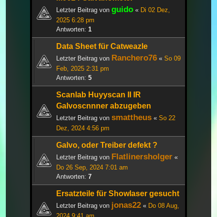
guido
Letzter Beitrag von
«
Di 02 Dez,
2025 6:28 pm
Antworten:
1
Data Sheet für Catweazle
Ranchero76
Letzter Beitrag von
«
So 09
Feb, 2025 2:31 pm
Antworten:
5
Scanlab Huyyscan II IR
Galvoscnnner abzugeben
smattheus
Letzter Beitrag von
«
So 22
Dez, 2024 4:56 pm
Galvo, oder Treiber defekt ?
Flatlinersholger
Letzter Beitrag von
«
Do 26 Sep, 2024 7:01 am
Antworten:
7
Ersatzteile für Showlaser gesucht
jonas22
Letzter Beitrag von
«
Do 08 Aug,
2024 9:41 am