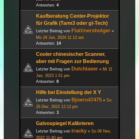
Antworten:
4
Kaufberatung Center-Projektor
für Grafik (Tarm3 oder gt-Tech)
Flatlinersholger
Letzter Beitrag von
«
Mo 24 Jun, 2024 11:13 am
Antworten:
14
Cooler chinesischer Scanner,
aber mit Fragen zur Bedienung
Dutchlaser
Letzter Beitrag von
«
Mi 11
Jan, 2023 1:51 pm
Antworten:
8
Hilfe bei Einstellung der X Y
Bjoern47475
Letzter Beitrag von
«
So
25 Dez, 2022 12:12 pm
Antworten:
3
Galvospiegel Kalibrieren
tracky
Letzter Beitrag von
«
So 06 Nov,
2022 11:40 am