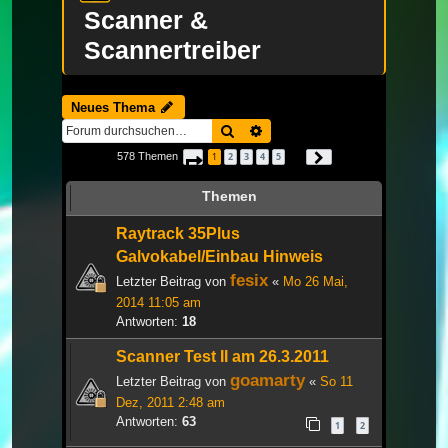
Scanner &
Scannertreiber
Neues Thema
Suche
Erweiterte Suche
578 Themen
1
2
3
4
5
Seite
1
von
20
Nächste
…
Themen
Raytrack 35Plus
Galvokabel/Einbau Hinweis
fesix
Letzter Beitrag von
«
Mo 26 Mai,
2014 11:05 am
Antworten:
18
Scanner Test II am 26.3.2011
goamarty
Letzter Beitrag von
«
So 11
Dez, 2011 2:48 am
Antworten:
63
1
2