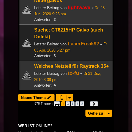
Neue galvos
lightwave
Letzter Beitrag von
«
Do 25
Jun, 2020 9:25 pm
Antworten:
2
Suche: CT6215HP Galvo (auch
Defekt)
LaserFreak92
Letzter Beitrag von
«
Fr
03 Apr, 2020 5:27 pm
Antworten:
3
Welches Netzteil für Raytrack 35+
to-fu
Letzter Beitrag von
«
Di 31 Dez,
2019 3:08 pm
Antworten:
4
Neues Thema
578 Themen
1
2
3
4
5
Seite
1
von
20
Nächste
…
Gehe zu
WER IST ONLINE?