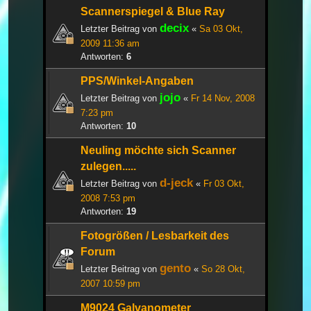
Scannerspiegel & Blue Ray
decix
Letzter Beitrag von
«
Sa 03 Okt,
2009 11:36 am
Antworten:
6
PPS/Winkel-Angaben
jojo
Letzter Beitrag von
«
Fr 14 Nov, 2008
7:23 pm
Antworten:
10
Neuling möchte sich Scanner
zulegen.....
d-jeck
Letzter Beitrag von
«
Fr 03 Okt,
2008 7:53 pm
Antworten:
19
Fotogrößen / Lesbarkeit des
Forum
gento
Letzter Beitrag von
«
So 28 Okt,
2007 10:59 pm
M9024 Galvanometer