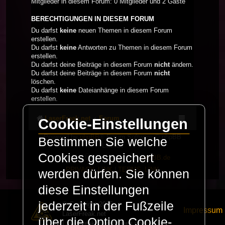
Mitglieder in diesem Forum: 0 Mitglieder und 2 Gäste
BERECHTIGUNGEN IN DIESEM FORUM
Du darfst
keine
neuen Themen in diesem Forum
erstellen.
Du darfst
keine
Antworten zu Themen in diesem Forum
erstellen.
Du darfst deine Beiträge in diesem Forum
nicht
ändern.
Du darfst deine Beiträge in diesem Forum
nicht
löschen.
Du darfst
keine
Dateianhänge in diesem Forum
erstellen.
LaserFreak.net
Forum
Cookie-Einstellungen
Powered by
phpBB
® Forum Software © phpBB
Bestimmen Sie welche
Limited
Cookies gespeichert
Deutsche Übersetzung durch
phpBB.de
PRIVACY_LINK
|
TERMS_LINK
werden dürfen. Sie können
diese Einstellungen
jederzeit in der Fußzeile
© Copyright 2025 -
Impressum
LaserFreak.net
über die Option Cookie-
LaserFreak ist ein freies und