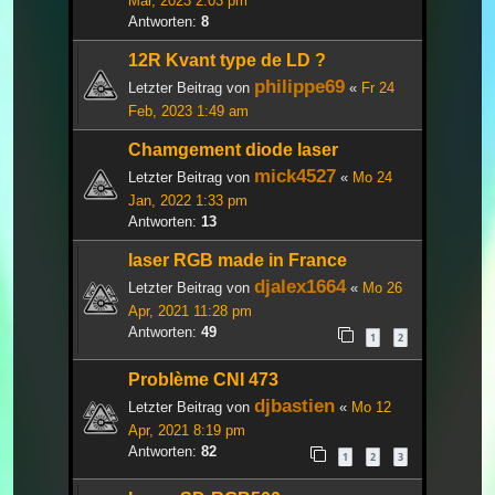
Mär, 2023 2:03 pm
Antworten:
8
12R Kvant type de LD ?
philippe69
Letzter Beitrag von
«
Fr 24
Feb, 2023 1:49 am
Chamgement diode laser
mick4527
Letzter Beitrag von
«
Mo 24
Jan, 2022 1:33 pm
Antworten:
13
laser RGB made in France
djalex1664
Letzter Beitrag von
«
Mo 26
Apr, 2021 11:28 pm
Antworten:
49
1
2
Problème CNI 473
djbastien
Letzter Beitrag von
«
Mo 12
Apr, 2021 8:19 pm
Antworten:
82
1
2
3