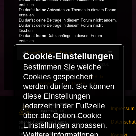
erstellen.
Du darfst
keine
Antworten zu Themen in diesem Forum
erstellen.
Du darfst deine Beiträge in diesem Forum
nicht
ändern.
Du darfst deine Beiträge in diesem Forum
nicht
löschen.
Du darfst
keine
Dateianhänge in diesem Forum
erstellen.
LaserFreak.net
Forum
Cookie-Einstellungen
Powered by
phpBB
® Forum Software © phpBB
Bestimmen Sie welche
Limited
Cookies gespeichert
Deutsche Übersetzung durch
phpBB.de
PRIVACY_LINK
|
TERMS_LINK
werden dürfen. Sie können
diese Einstellungen
jederzeit in der Fußzeile
© Copyright 2025 -
Impressum
LaserFreak.net
über die Option Cookie-
LaserFreak ist ein freies und
Datenschut
offenes Forum zum Thema
Einstellungen anpassen.
Lasershowtechnik. Wir sind nicht
Weitere Informationen
kommerziell und die Banner auf dieser
Kontakt