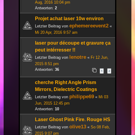
Aug, 2016 10:04 pm
Antworten:
2
Projet achat laser 10w environ
ephemereevent2
Letzter Beitrag von
«
Mi 20 Apr, 2016 9:57 am
laser pour découpe et gravure ça
peut intérresser !!
lenotre
Letzter Beitrag von
«
Fr 12 Jun,
2015 8:51 pm
Antworten:
36
1
2
cherche Right Angle Prism
Mirrors, Dielectric Coatings
philippe69
Letzter Beitrag von
«
Mi 03
Jun, 2015 12:45 pm
Antworten:
10
Laser Ghost Pink Fire. Rouge HS
olive13
Letzter Beitrag von
«
So 08 Feb,
2015 9:07 pm