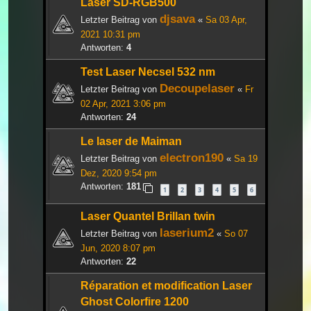
Laser SD-RGB500
djsava
Letzter Beitrag von
«
Sa 03 Apr,
2021 10:31 pm
Antworten:
4
Test Laser Necsel 532 nm
Decoupelaser
Letzter Beitrag von
«
Fr
02 Apr, 2021 3:06 pm
Antworten:
24
Le laser de Maiman
electron190
Letzter Beitrag von
«
Sa 19
Dez, 2020 9:54 pm
Antworten:
181
1
2
3
4
5
6
Laser Quantel Brillan twin
laserium2
Letzter Beitrag von
«
So 07
Jun, 2020 8:07 pm
Antworten:
22
Réparation et modification Laser
Ghost Colorfire 1200