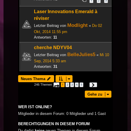
1
2
3
Laser Innovations Emerald à
réviser
Modlight
Letzter Beitrag von
«
Do 02
Okt, 2014 11:55 pm
Antworten:
11
cherche NDYV04
BelleJulies5
Letzter Beitrag von
«
Mi 10
Sep, 2014 5:33 am
Antworten:
31
Neues Thema
246 Themen
1
2
3
4
5
Seite
1
von
9
Nächste
…
Gehe zu
WER IST ONLINE?
Mitglieder in diesem Forum: 0 Mitglieder und 1 Gast
BERECHTIGUNGEN IN DIESEM FORUM
Du darfst
keine
neuen Themen in diesem Forum