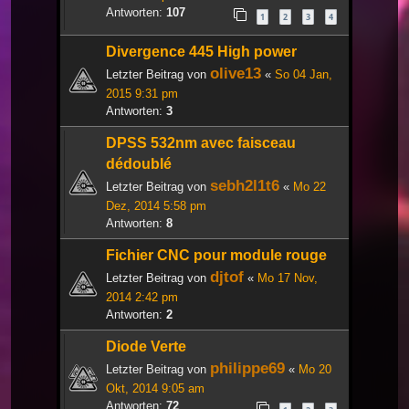
Antworten:
107
1
2
3
4
Divergence 445 High power
olive13
Letzter Beitrag von
«
So 04 Jan,
2015 9:31 pm
Antworten:
3
DPSS 532nm avec faisceau
dédoublé
sebh2l1t6
Letzter Beitrag von
«
Mo 22
Dez, 2014 5:58 pm
Antworten:
8
Fichier CNC pour module rouge
djtof
Letzter Beitrag von
«
Mo 17 Nov,
2014 2:42 pm
Antworten:
2
Diode Verte
philippe69
Letzter Beitrag von
«
Mo 20
Okt, 2014 9:05 am
Antworten:
72