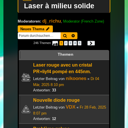
Laser à milieu solide
dj_richu
Moderatoren:
,
Moderator (French Zone)
Neues Thema
Suche
Erweiterte Suche
246 Themen
1
2
3
4
5
Seite
1
von
9
Nächste
…
Themen
Laser rouge avec un cristal
PR+liyf4 pompé en 445nm.
nikoones
Letzter Beitrag von
«
Di 04
Mär, 2025 8:10 pm
Antworten:
33
Nouvelle diode rouge
VDX
Letzter Beitrag von
«
Fr 28 Feb, 2025
8:07 pm
Antworten:
12