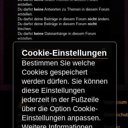
erstellen.
Du darfst
keine
Antworten zu Themen in diesem Forum
erstellen.
Du darfst deine Beiträge in diesem Forum
nicht
ändern.
Du darfst deine Beiträge in diesem Forum
nicht
löschen.
Du darfst
keine
Dateianhänge in diesem Forum
erstellen.
LaserFreak.net
Forum
Cookie-Einstellungen
Powered by
phpBB
® Forum Software © phpBB
Bestimmen Sie welche
Limited
Cookies gespeichert
Deutsche Übersetzung durch
phpBB.de
PRIVACY_LINK
|
TERMS_LINK
werden dürfen. Sie können
diese Einstellungen
jederzeit in der Fußzeile
© Copyright 2025 -
Impressum
LaserFreak.net
über die Option Cookie-
LaserFreak ist ein freies und
Datenschut
offenes Forum zum Thema
Einstellungen anpassen.
Lasershowtechnik. Wir sind nicht
Weitere Informationen
kommerziell und die Banner auf dieser
Kontakt