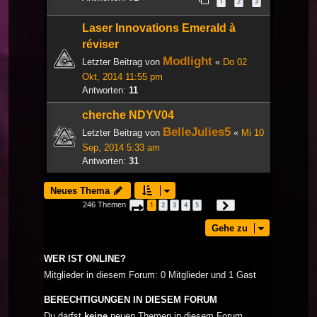
1
2
3
Laser Innovations Emerald à
réviser
Modlight
Letzter Beitrag von
«
Do 02
Okt, 2014 11:55 pm
Antworten:
11
cherche NDYV04
BelleJulies5
Letzter Beitrag von
«
Mi 10
Sep, 2014 5:33 am
Antworten:
31
Neues Thema
246 Themen
1
2
3
4
5
Seite
1
von
9
Nächste
…
Gehe zu
WER IST ONLINE?
Mitglieder in diesem Forum: 0 Mitglieder und 1 Gast
BERECHTIGUNGEN IN DIESEM FORUM
Du darfst
keine
neuen Themen in diesem Forum