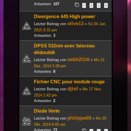
Antworten:
107
1
2
3
4
Divergence 445 High power
olive13
Letzter Beitrag von
«
So 04 Jan,
2015 9:31 pm
Antworten:
3
DPSS 532nm avec faisceau
dédoublé
sebh2l1t6
Letzter Beitrag von
«
Mo 22
Dez, 2014 5:58 pm
Antworten:
8
Fichier CNC pour module rouge
djtof
Letzter Beitrag von
«
Mo 17 Nov,
2014 2:42 pm
Antworten:
2
Diode Verte
philippe69
Letzter Beitrag von
«
Mo 20
Okt, 2014 9:05 am
Antworten:
72