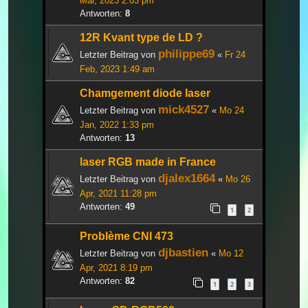
Mär, 2023 2:03 pm
Antworten:
8
12R Kvant type de LD ?
philippe69
Letzter Beitrag von
«
Fr 24
Feb, 2023 1:49 am
Chamgement diode laser
mick4527
Letzter Beitrag von
«
Mo 24
Jan, 2022 1:33 pm
Antworten:
13
laser RGB made in France
djalex1664
Letzter Beitrag von
«
Mo 26
Apr, 2021 11:28 pm
Antworten:
49
1
2
Problème CNI 473
djbastien
Letzter Beitrag von
«
Mo 12
Apr, 2021 8:19 pm
Antworten:
82
1
2
3