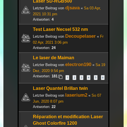
Laser SD-RGB500
djsava
Letzter Beitrag von
«
Sa 03 Apr,
2021 10:31 pm
Antworten:
4
Test Laser Necsel 532 nm
Decoupelaser
Letzter Beitrag von
«
Fr
02 Apr, 2021 3:06 pm
Antworten:
24
Le laser de Maiman
electron190
Letzter Beitrag von
«
Sa 19
Dez, 2020 9:54 pm
Antworten:
181
1
2
3
4
5
6
Laser Quantel Brillan twin
laserium2
Letzter Beitrag von
«
So 07
Jun, 2020 8:07 pm
Antworten:
22
Réparation et modification Laser
Ghost Colorfire 1200