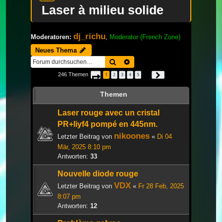
Laser à milieu solide
dj_richu
Moderatoren:
,
Moderator (French Zone)
Neues Thema
Suche
Erweiterte Suche
246 Themen
1
2
3
4
5
Seite
1
von
9
Nächste
…
Themen
Laser rouge avec un cristal
PR+liyf4 pompé en 445nm.
nikoones
Letzter Beitrag von
«
Di 04
Mär, 2025 8:10 pm
Antworten:
33
Nouvelle diode rouge
VDX
Letzter Beitrag von
«
Fr 28 Feb, 2025
8:07 pm
Antworten:
12