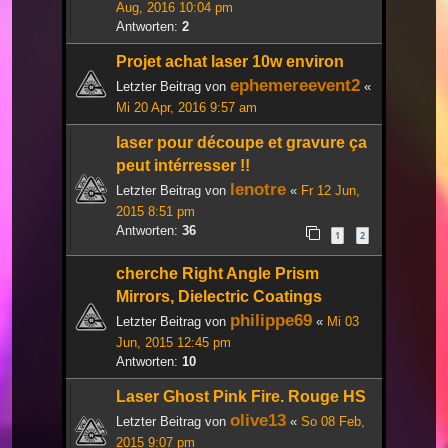
Aug, 2016 10:04 pm
Antworten:
2
Projet achat laser 10w environ
ephemereevent2
Letzter Beitrag von
«
Mi 20 Apr, 2016 9:57 am
laser pour découpe et gravure ça
peut intérresser !!
lenotre
Letzter Beitrag von
«
Fr 12 Jun,
2015 8:51 pm
Antworten:
36
1
2
cherche Right Angle Prism
Mirrors, Dielectric Coatings
philippe69
Letzter Beitrag von
«
Mi 03
Jun, 2015 12:45 pm
Antworten:
10
Laser Ghost Pink Fire. Rouge HS
olive13
Letzter Beitrag von
«
So 08 Feb,
2015 9:07 pm