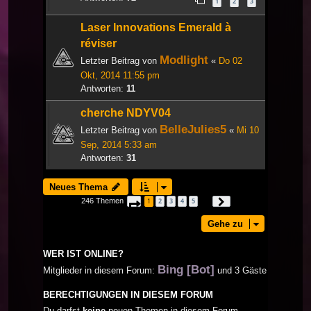
1
2
3
Laser Innovations Emerald à
réviser
Modlight
Letzter Beitrag von
«
Do 02
Okt, 2014 11:55 pm
Antworten:
11
cherche NDYV04
BelleJulies5
Letzter Beitrag von
«
Mi 10
Sep, 2014 5:33 am
Antworten:
31
Neues Thema
246 Themen
1
2
3
4
5
Seite
1
von
9
Nächste
…
Gehe zu
WER IST ONLINE?
Bing [Bot]
Mitglieder in diesem Forum:
und 3 Gäste
BERECHTIGUNGEN IN DIESEM FORUM
Du darfst
keine
neuen Themen in diesem Forum