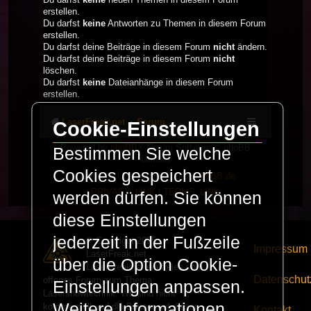
erstellen.
Du darfst
keine
Antworten zu Themen in diesem Forum
erstellen.
Du darfst deine Beiträge in diesem Forum
nicht
ändern.
Du darfst deine Beiträge in diesem Forum
nicht
löschen.
Du darfst
keine
Dateianhänge in diesem Forum
erstellen.
LaserFreak.net
Forum
Cookie-Einstellungen
Powered by
phpBB
® Forum Software © phpBB
Bestimmen Sie welche
Limited
Cookies gespeichert
Deutsche Übersetzung durch
phpBB.de
PRIVACY_LINK
|
TERMS_LINK
werden dürfen. Sie können
diese Einstellungen
jederzeit in der Fußzeile
© Copyright 2025 -
Impressum
LaserFreak.net
über die Option Cookie-
LaserFreak ist ein freies und
Datenschut
offenes Forum zum Thema
Einstellungen anpassen.
Lasershowtechnik. Wir sind nicht
Weitere Informationen
kommerziell und die Banner auf dieser
Kontakt