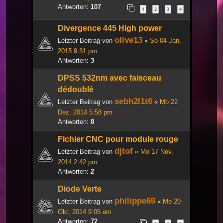
Antworten:
107
1
2
3
4
Divergence 445 High power
olive13
Letzter Beitrag von
«
So 04 Jan,
2015 9:31 pm
Antworten:
3
DPSS 532nm avec faisceau
dédoublé
sebh2l1t6
Letzter Beitrag von
«
Mo 22
Dez, 2014 5:58 pm
Antworten:
8
Fichier CNC pour module rouge
djtof
Letzter Beitrag von
«
Mo 17 Nov,
2014 2:42 pm
Antworten:
2
Diode Verte
philippe69
Letzter Beitrag von
«
Mo 20
Okt, 2014 9:05 am
Antworten:
72