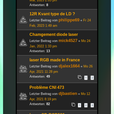
Mär, 2023 2:03 pm
Antworten:
8
12R Kvant type de LD ?
philippe69
Letzter Beitrag von
«
Fr 24
Feb, 2023 1:49 am
Chamgement diode laser
mick4527
Letzter Beitrag von
«
Mo 24
Jan, 2022 1:33 pm
Antworten:
13
laser RGB made in France
djalex1664
Letzter Beitrag von
«
Mo 26
Apr, 2021 11:28 pm
Antworten:
49
1
2
Problème CNI 473
djbastien
Letzter Beitrag von
«
Mo 12
Apr, 2021 8:19 pm
Antworten:
82
1
2
3