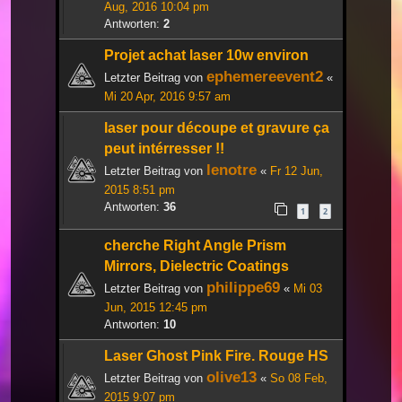
Aug, 2016 10:04 pm
Antworten:
2
Projet achat laser 10w environ
ephemereevent2
Letzter Beitrag von
«
Mi 20 Apr, 2016 9:57 am
laser pour découpe et gravure ça
peut intérresser !!
lenotre
Letzter Beitrag von
«
Fr 12 Jun,
2015 8:51 pm
Antworten:
36
1
2
cherche Right Angle Prism
Mirrors, Dielectric Coatings
philippe69
Letzter Beitrag von
«
Mi 03
Jun, 2015 12:45 pm
Antworten:
10
Laser Ghost Pink Fire. Rouge HS
olive13
Letzter Beitrag von
«
So 08 Feb,
2015 9:07 pm