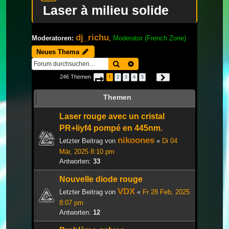
Laser à milieu solide
dj_richu
Moderatoren:
,
Moderator (French Zone)
Neues Thema
Suche
Erweiterte Suche
246 Themen
1
2
3
4
5
Seite
1
von
9
Nächste
…
Themen
Laser rouge avec un cristal
PR+liyf4 pompé en 445nm.
nikoones
Letzter Beitrag von
«
Di 04
Mär, 2025 8:10 pm
Antworten:
33
Nouvelle diode rouge
VDX
Letzter Beitrag von
«
Fr 28 Feb, 2025
8:07 pm
Antworten:
12