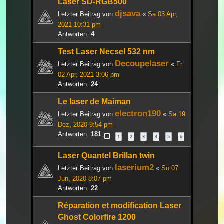
Laser SD-RGB500
djsava
Letzter Beitrag von
«
Sa 03 Apr,
2021 10:31 pm
Antworten:
4
Test Laser Necsel 532 nm
Decoupelaser
Letzter Beitrag von
«
Fr
02 Apr, 2021 3:06 pm
Antworten:
24
Le laser de Maiman
electron190
Letzter Beitrag von
«
Sa 19
Dez, 2020 9:54 pm
Antworten:
181
1
2
3
4
5
6
Laser Quantel Brillan twin
laserium2
Letzter Beitrag von
«
So 07
Jun, 2020 8:07 pm
Antworten:
22
Réparation et modification Laser
Ghost Colorfire 1200