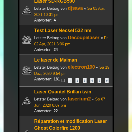
Laser SD-RGB500
djsava
Letzter Beitrag von
«
Sa 03 Apr,
2021 10:31 pm
Antworten:
4
Test Laser Necsel 532 nm
Decoupelaser
Letzter Beitrag von
«
Fr
02 Apr, 2021 3:06 pm
Antworten:
24
Le laser de Maiman
electron190
Letzter Beitrag von
«
Sa 19
Dez, 2020 9:54 pm
Antworten:
181
1
2
3
4
5
6
Laser Quantel Brillan twin
laserium2
Letzter Beitrag von
«
So 07
Jun, 2020 8:07 pm
Antworten:
22
Réparation et modification Laser
Ghost Colorfire 1200