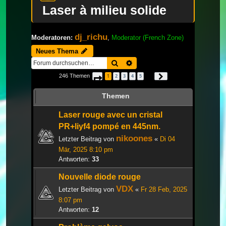
Laser à milieu solide
dj_richu
Moderatoren:
,
Moderator (French Zone)
Neues Thema
Suche
Erweiterte Suche
246 Themen
1
2
3
4
5
Seite
1
von
9
Nächste
…
Themen
Laser rouge avec un cristal
PR+liyf4 pompé en 445nm.
nikoones
Letzter Beitrag von
«
Di 04
Mär, 2025 8:10 pm
Antworten:
33
Nouvelle diode rouge
VDX
Letzter Beitrag von
«
Fr 28 Feb, 2025
8:07 pm
Antworten:
12