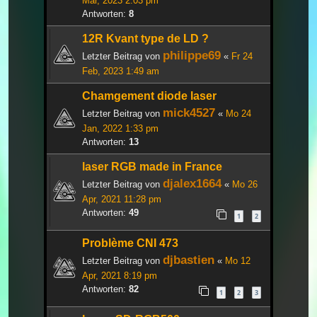
Mär, 2023 2:03 pm
Antworten:
8
12R Kvant type de LD ?
philippe69
Letzter Beitrag von
«
Fr 24
Feb, 2023 1:49 am
Chamgement diode laser
mick4527
Letzter Beitrag von
«
Mo 24
Jan, 2022 1:33 pm
Antworten:
13
laser RGB made in France
djalex1664
Letzter Beitrag von
«
Mo 26
Apr, 2021 11:28 pm
Antworten:
49
1
2
Problème CNI 473
djbastien
Letzter Beitrag von
«
Mo 12
Apr, 2021 8:19 pm
Antworten:
82
1
2
3