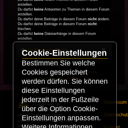
erstellen.
Du darfst
keine
Antworten zu Themen in diesem Forum
erstellen.
Du darfst deine Beiträge in diesem Forum
nicht
ändern.
Du darfst deine Beiträge in diesem Forum
nicht
löschen.
Du darfst
keine
Dateianhänge in diesem Forum
erstellen.
LaserFreak.net
Forum
Cookie-Einstellungen
Powered by
phpBB
® Forum Software © phpBB
Bestimmen Sie welche
Limited
Cookies gespeichert
Deutsche Übersetzung durch
phpBB.de
PRIVACY_LINK
|
TERMS_LINK
werden dürfen. Sie können
diese Einstellungen
jederzeit in der Fußzeile
© Copyright 2025 -
Impressum
LaserFreak.net
über die Option Cookie-
LaserFreak ist ein freies und
Datenschut
offenes Forum zum Thema
Einstellungen anpassen.
Lasershowtechnik. Wir sind nicht
Weitere Informationen
kommerziell und die Banner auf dieser
Kontakt