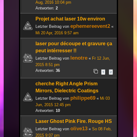
Aug, 2016 10:04 pm
Antworten:
2
Projet achat laser 10w environ
ephemereevent2
Letzter Beitrag von
«
Mi 20 Apr, 2016 9:57 am
laser pour découpe et gravure ça
peut intérresser !!
lenotre
Letzter Beitrag von
«
Fr 12 Jun,
2015 8:51 pm
Antworten:
36
1
2
cherche Right Angle Prism
Mirrors, Dielectric Coatings
philippe69
Letzter Beitrag von
«
Mi 03
Jun, 2015 12:45 pm
Antworten:
10
Laser Ghost Pink Fire. Rouge HS
olive13
Letzter Beitrag von
«
So 08 Feb,
2015 9:07 pm