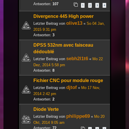
Antworten:
107
1
2
3
4
Divergence 445 High power
olive13
Letzter Beitrag von
«
So 04 Jan,
2015 9:31 pm
Antworten:
3
DPSS 532nm avec faisceau
dédoublé
sebh2l1t6
Letzter Beitrag von
«
Mo 22
Dez, 2014 5:58 pm
Antworten:
8
Fichier CNC pour module rouge
djtof
Letzter Beitrag von
«
Mo 17 Nov,
2014 2:42 pm
Antworten:
2
Diode Verte
philippe69
Letzter Beitrag von
«
Mo 20
Okt, 2014 9:05 am
Antworten:
72