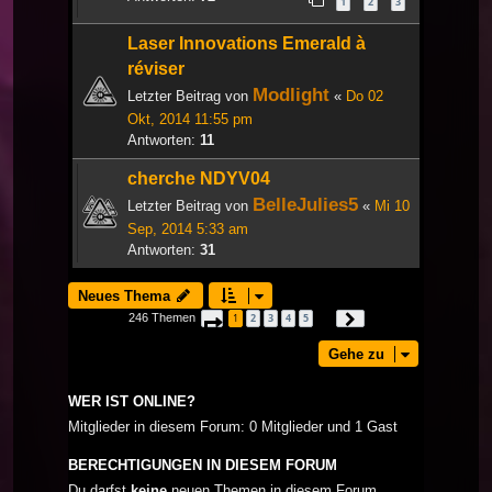
1
2
3
Laser Innovations Emerald à
réviser
Modlight
Letzter Beitrag von
«
Do 02
Okt, 2014 11:55 pm
Antworten:
11
cherche NDYV04
BelleJulies5
Letzter Beitrag von
«
Mi 10
Sep, 2014 5:33 am
Antworten:
31
Neues Thema
246 Themen
1
2
3
4
5
Seite
1
von
9
Nächste
…
Gehe zu
WER IST ONLINE?
Mitglieder in diesem Forum: 0 Mitglieder und 1 Gast
BERECHTIGUNGEN IN DIESEM FORUM
Du darfst
keine
neuen Themen in diesem Forum