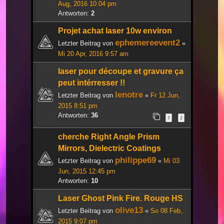
Aug, 2016 10:04 pm
Antworten:
2
Projet achat laser 10w environ
ephemereevent2
Letzter Beitrag von
«
Mi 20 Apr, 2016 9:57 am
laser pour découpe et gravure ça
peut intérresser !!
lenotre
Letzter Beitrag von
«
Fr 12 Jun,
2015 8:51 pm
Antworten:
36
1
2
cherche Right Angle Prism
Mirrors, Dielectric Coatings
philippe69
Letzter Beitrag von
«
Mi 03
Jun, 2015 12:45 pm
Antworten:
10
Laser Ghost Pink Fire. Rouge HS
olive13
Letzter Beitrag von
«
So 08 Feb,
2015 9:07 pm