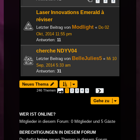
1
2
3
Laser Innovations Emerald à
réviser
Modlight
Letzter Beitrag von
«
Do 02
Okt, 2014 11:55 pm
Antworten:
11
cherche NDYV04
BelleJulies5
Letzter Beitrag von
«
Mi 10
Sep, 2014 5:33 am
Antworten:
31
Neues Thema
246 Themen
1
2
3
4
5
Seite
1
von
9
Nächste
…
Gehe zu
WER IST ONLINE?
Mitglieder in diesem Forum: 0 Mitglieder und 5 Gäste
BERECHTIGUNGEN IN DIESEM FORUM
Du darfst
keine
neuen Themen in diesem Forum