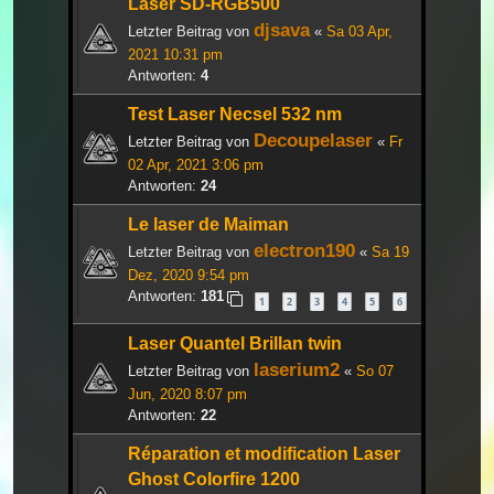
Laser SD-RGB500
djsava
Letzter Beitrag von
«
Sa 03 Apr,
2021 10:31 pm
Antworten:
4
Test Laser Necsel 532 nm
Decoupelaser
Letzter Beitrag von
«
Fr
02 Apr, 2021 3:06 pm
Antworten:
24
Le laser de Maiman
electron190
Letzter Beitrag von
«
Sa 19
Dez, 2020 9:54 pm
Antworten:
181
1
2
3
4
5
6
Laser Quantel Brillan twin
laserium2
Letzter Beitrag von
«
So 07
Jun, 2020 8:07 pm
Antworten:
22
Réparation et modification Laser
Ghost Colorfire 1200