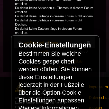
erstellen.
Du darfst
keine
Antworten zu Themen in diesem Forum
erstellen.
Du darfst deine Beiträge in diesem Forum
nicht
ändern.
Du darfst deine Beiträge in diesem Forum
nicht
löschen.
Du darfst
keine
Dateianhänge in diesem Forum
erstellen.
LaserFreak.net
Forum
Cookie-Einstellungen
Powered by
phpBB
® Forum Software © phpBB
Bestimmen Sie welche
Limited
Cookies gespeichert
Deutsche Übersetzung durch
phpBB.de
PRIVACY_LINK
|
TERMS_LINK
werden dürfen. Sie können
diese Einstellungen
jederzeit in der Fußzeile
© Copyright 2025 -
Impressum
LaserFreak.net
über die Option Cookie-
LaserFreak ist ein freies und
Datenschut
offenes Forum zum Thema
Einstellungen anpassen.
Lasershowtechnik. Wir sind nicht
Weitere Informationen
kommerziell und die Banner auf dieser
Kontakt