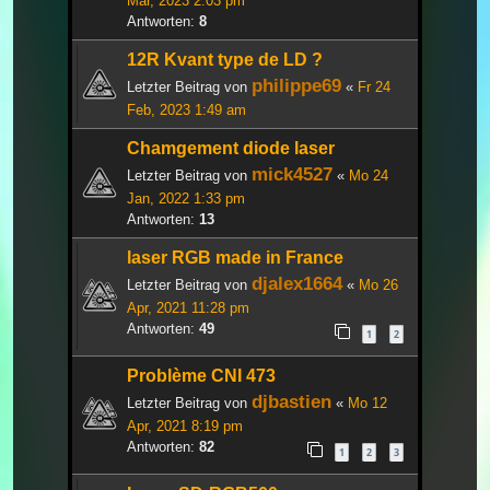
Mär, 2023 2:03 pm
Antworten:
8
12R Kvant type de LD ?
philippe69
Letzter Beitrag von
«
Fr 24
Feb, 2023 1:49 am
Chamgement diode laser
mick4527
Letzter Beitrag von
«
Mo 24
Jan, 2022 1:33 pm
Antworten:
13
laser RGB made in France
djalex1664
Letzter Beitrag von
«
Mo 26
Apr, 2021 11:28 pm
Antworten:
49
1
2
Problème CNI 473
djbastien
Letzter Beitrag von
«
Mo 12
Apr, 2021 8:19 pm
Antworten:
82
1
2
3