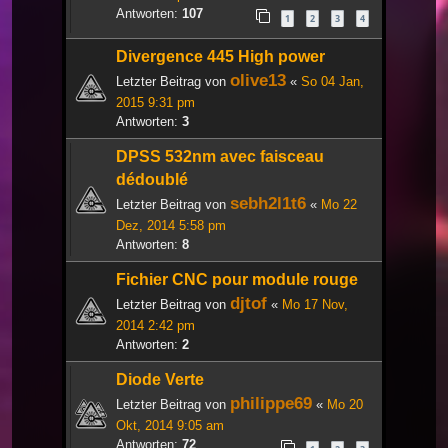
Antworten:
107
1
2
3
4
Divergence 445 High power
olive13
Letzter Beitrag von
«
So 04 Jan,
2015 9:31 pm
Antworten:
3
DPSS 532nm avec faisceau
dédoublé
sebh2l1t6
Letzter Beitrag von
«
Mo 22
Dez, 2014 5:58 pm
Antworten:
8
Fichier CNC pour module rouge
djtof
Letzter Beitrag von
«
Mo 17 Nov,
2014 2:42 pm
Antworten:
2
Diode Verte
philippe69
Letzter Beitrag von
«
Mo 20
Okt, 2014 9:05 am
Antworten:
72