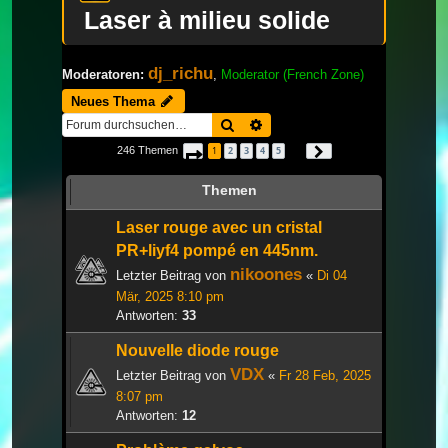
Laser à milieu solide
dj_richu
Moderatoren:
,
Moderator (French Zone)
Neues Thema
Suche
Erweiterte Suche
246 Themen
1
2
3
4
5
Seite
1
von
9
Nächste
…
Themen
Laser rouge avec un cristal
PR+liyf4 pompé en 445nm.
nikoones
Letzter Beitrag von
«
Di 04
Mär, 2025 8:10 pm
Antworten:
33
Nouvelle diode rouge
VDX
Letzter Beitrag von
«
Fr 28 Feb, 2025
8:07 pm
Antworten:
12