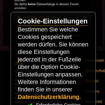
löschen.
Du darfst
keine
Dateianhänge in diesem Forum
erstellen.
LaserFreak.net
Forum
Cookie-Einstellungen
Powered by
phpBB
® Forum Software © phpBB
Bestimmen Sie welche
Limited
Cookies gespeichert
Deutsche Übersetzung durch
phpBB.de
PRIVACY_LINK
|
TERMS_LINK
werden dürfen. Sie können
diese Einstellungen
© Copyright 2025 -
jederzeit in der Fußzeile
Impressum
LaserFreak.net
über die Option Cookie-
LaserFreak ist ein freies und
Datenschut
offenes Forum zum Thema
Einstellungen anpassen.
Lasershowtechnik. Wir sind nicht
kommerziell und die Banner auf dieser
Weitere Informationen
Kontakt
Seite finanzieren die Server und den
finden Sie in unserer
Traffic. Einnahmen von Fan Artikeln
Cookies
werden verwendet um Freaktreffen
Datenschutzerklärung
.
auszurichten. Die Server werden durch
Memories
die
LiquiNUX Software GmbH Berlin