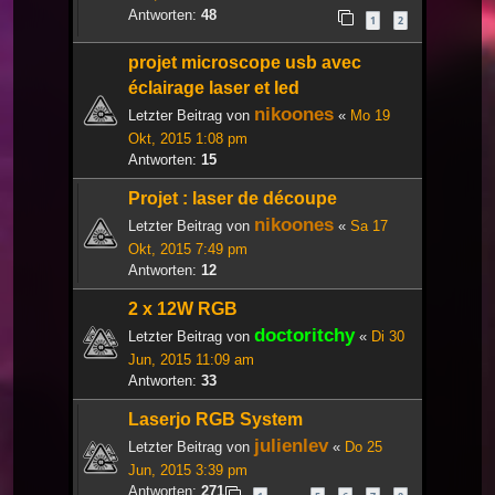
Antworten:
48
1
2
projet microscope usb avec
éclairage laser et led
nikoones
Letzter Beitrag von
«
Mo 19
Okt, 2015 1:08 pm
Antworten:
15
Projet : laser de découpe
nikoones
Letzter Beitrag von
«
Sa 17
Okt, 2015 7:49 pm
Antworten:
12
2 x 12W RGB
doctoritchy
Letzter Beitrag von
«
Di 30
Jun, 2015 11:09 am
Antworten:
33
Laserjo RGB System
julienlev
Letzter Beitrag von
«
Do 25
Jun, 2015 3:39 pm
Antworten:
271