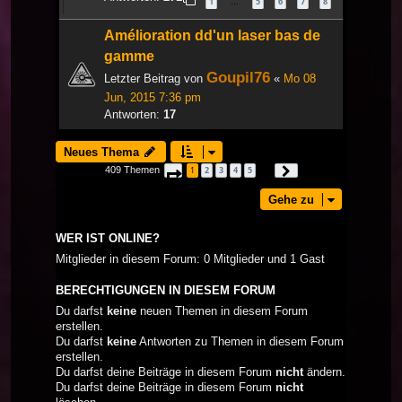
1
5
6
7
8
…
Amélioration dd'un laser bas de
gamme
Goupil76
Letzter Beitrag von
«
Mo 08
Jun, 2015 7:36 pm
Antworten:
17
Neues Thema
409 Themen
1
2
3
4
5
Seite
1
von
14
Nächste
…
Gehe zu
WER IST ONLINE?
Mitglieder in diesem Forum: 0 Mitglieder und 1 Gast
BERECHTIGUNGEN IN DIESEM FORUM
Du darfst
keine
neuen Themen in diesem Forum
erstellen.
Du darfst
keine
Antworten zu Themen in diesem Forum
erstellen.
Du darfst deine Beiträge in diesem Forum
nicht
ändern.
Du darfst deine Beiträge in diesem Forum
nicht