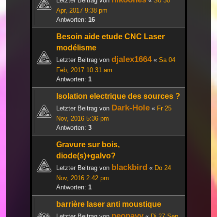
Letzter Beitrag von
«
So 30
Apr, 2017 9:38 pm
Antworten:
16
Besoin aide etude CNC Laser
modélisme
djalex1664
Letzter Beitrag von
«
Sa 04
Feb, 2017 10:31 am
Antworten:
1
Isolation electrique des sources ?
Dark-Hole
Letzter Beitrag von
«
Fr 25
Nov, 2016 5:36 pm
Antworten:
3
Gravure sur bois,
diode(s)+galvo?
blackbird
Letzter Beitrag von
«
Do 24
Nov, 2016 2:42 pm
Antworten:
1
barrière laser anti moustique
neonavy
Letzter Beitrag von
«
Di 27 Sep,