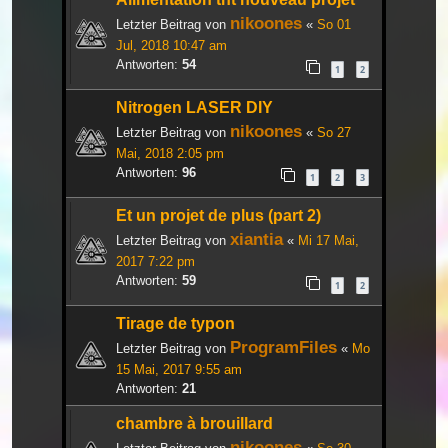
nikoones
Letzter Beitrag von
«
So 01
Jul, 2018 10:47 am
Antworten:
54
1
2
Nitrogen LASER DIY
nikoones
Letzter Beitrag von
«
So 27
Mai, 2018 2:05 pm
Antworten:
96
1
2
3
Et un projet de plus (part 2)
xiantia
Letzter Beitrag von
«
Mi 17 Mai,
2017 7:22 pm
Antworten:
59
1
2
Tirage de typon
ProgramFiles
Letzter Beitrag von
«
Mo
15 Mai, 2017 9:55 am
Antworten:
21
chambre à brouillard
nikoones