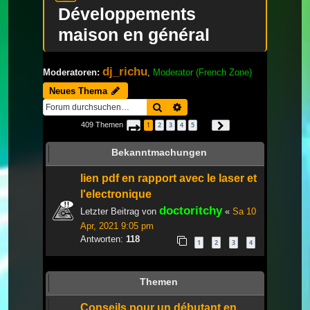
Développements
maison en général
dj_richu
Moderatoren:
,
Moderator (French Zone)
Neues Thema
Suche
Erweiterte Suche
409 Themen
1
2
3
4
5
Seite
1
von
14
Nächste
…
Bekanntmachungen
lien pdf en rapport avec le laser et
l'electronique
doctoritchy
Letzter Beitrag von
«
Sa 10
Apr, 2021 9:05 pm
Antworten:
118
1
2
3
4
Themen
Conseils pour un débutant en