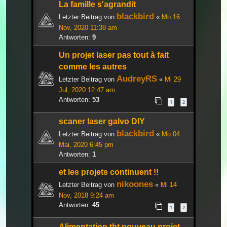
La famille s'agrandit
blackbird
Letzter Beitrag von
«
Mo 16
Nov, 2020 11:38 am
Antworten:
9
Un projet laser pas tout à fait
comme les autres
AudreyRS
Letzter Beitrag von
«
Mi 29
Jul, 2020 12:47 am
Antworten:
53
1
2
scaner laser galvo DIY
blackbird
Letzter Beitrag von
«
Mo 04
Mai, 2020 6:45 pm
Antworten:
1
et les projets continuent !!
nikoones
Letzter Beitrag von
«
Mi 14
Nov, 2018 9:24 am
Antworten:
45
1
2
Alimentation tht nouveau projet