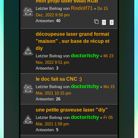
mon projo laser 6watt RGB
Rodolf71
Letzter Beitrag von
«
Do 15
Dez, 2022 9:58 pm
Antworten:
40
1
2
découpeuse laser grand format
"maison" , sur base de récup et
diy
doctoritchy
Letzter Beitrag von
«
Mi 23
Nov, 2022 8:51 pm
Antworten:
3
le doc fait sa CNC :)
doctoritchy
Letzter Beitrag von
«
Mo 15
Mär, 2021 10:15 pm
Antworten:
26
une petite graveuse laser "diy"
doctoritchy
Letzter Beitrag von
«
Fr 05
Mär, 2021 1:58 pm
Antworten:
5