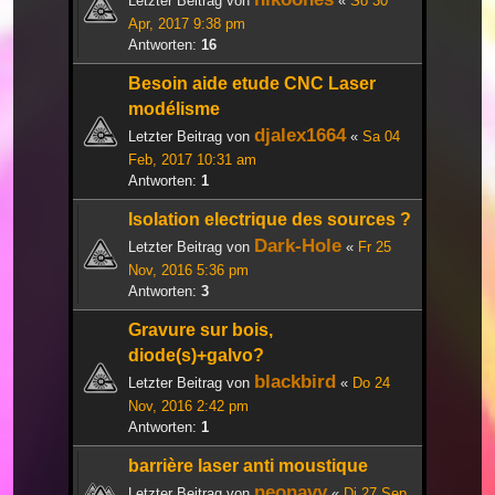
Letzter Beitrag von
«
So 30
Apr, 2017 9:38 pm
Antworten:
16
Besoin aide etude CNC Laser
modélisme
djalex1664
Letzter Beitrag von
«
Sa 04
Feb, 2017 10:31 am
Antworten:
1
Isolation electrique des sources ?
Dark-Hole
Letzter Beitrag von
«
Fr 25
Nov, 2016 5:36 pm
Antworten:
3
Gravure sur bois,
diode(s)+galvo?
blackbird
Letzter Beitrag von
«
Do 24
Nov, 2016 2:42 pm
Antworten:
1
barrière laser anti moustique
neonavy
Letzter Beitrag von
«
Di 27 Sep,