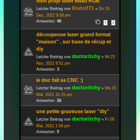
mon projo laser 6watt RGB
Rodolf71
Letzter Beitrag von
«
Do 15
Dez, 2022 9:58 pm
Antworten:
40
1
2
découpeuse laser grand format
"maison" , sur base de récup et
diy
doctoritchy
Letzter Beitrag von
«
Mi 23
Nov, 2022 8:51 pm
Antworten:
3
le doc fait sa CNC :)
doctoritchy
Letzter Beitrag von
«
Mo 15
Mär, 2021 10:15 pm
Antworten:
26
une petite graveuse laser "diy"
doctoritchy
Letzter Beitrag von
«
Fr 05
Mär, 2021 1:58 pm
Antworten:
5