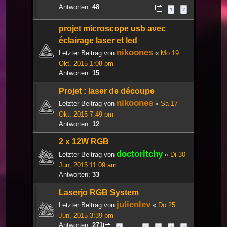
Antworten:
48
1
2
projet microscope usb avec
éclairage laser et led
nikoones
Letzter Beitrag von
«
Mo 19
Okt, 2015 1:08 pm
Antworten:
15
Projet : laser de découpe
nikoones
Letzter Beitrag von
«
Sa 17
Okt, 2015 7:49 pm
Antworten:
12
2 x 12W RGB
doctoritchy
Letzter Beitrag von
«
Di 30
Jun, 2015 11:09 am
Antworten:
33
Laserjo RGB System
julienlev
Letzter Beitrag von
«
Do 25
Jun, 2015 3:39 pm
Antworten:
271