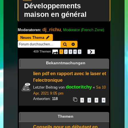
Développements
maison en général
dj_richu
Moderatoren:
,
Moderator (French Zone)
Neues Thema
Suche
Erweiterte Suche
409 Themen
1
2
3
4
5
Seite
1
von
14
Nächste
…
Bekanntmachungen
lien pdf en rapport avec le laser et
l'electronique
doctoritchy
Letzter Beitrag von
«
Sa 10
Apr, 2021 9:05 pm
Antworten:
118
1
2
3
4
Themen
Conseils pour un débutant en