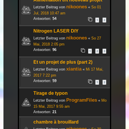
nikoones
Letzter Beitrag von
«
So 01
Jul, 2018 10:47 am
Antworten:
54
1
2
Nitrogen LASER DIY
nikoones
Letzter Beitrag von
«
So 27
Mai, 2018 2:05 pm
Antworten:
96
1
2
3
Et un projet de plus (part 2)
xiantia
Letzter Beitrag von
«
Mi 17 Mai,
2017 7:22 pm
Antworten:
59
1
2
Tirage de typon
ProgramFiles
Letzter Beitrag von
«
Mo
15 Mai, 2017 9:55 am
Antworten:
21
chambre à brouillard
nikoones