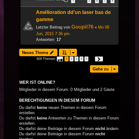
1
5
6
7
8
…
Amélioration dd'un laser bas de
gamme
Goupil76
Letzter Beitrag von
«
Mo 08
Jun, 2015 7:36 pm
Antworten:
17
Neues Thema
409 Themen
1
2
3
4
5
Seite
1
von
14
Nächste
…
Gehe zu
WER IST ONLINE?
Mitglieder in diesem Forum: 0 Mitglieder und 2 Gäste
BERECHTIGUNGEN IN DIESEM FORUM
Du darfst
keine
neuen Themen in diesem Forum
erstellen.
Du darfst
keine
Antworten zu Themen in diesem Forum
erstellen.
Du darfst deine Beiträge in diesem Forum
nicht
ändern.
Du darfst deine Beiträge in diesem Forum
nicht