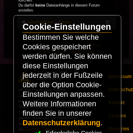
löschen.
Du darfst
keine
Dateianhänge in diesem Forum
erstellen.
LaserFreak.net
Forum
Cookie-Einstellungen
Powered by
phpBB
® Forum Software © phpBB
Bestimmen Sie welche
Limited
Cookies gespeichert
Deutsche Übersetzung durch
phpBB.de
PRIVACY_LINK
|
TERMS_LINK
werden dürfen. Sie können
diese Einstellungen
© Copyright 2025 -
jederzeit in der Fußzeile
Impressum
LaserFreak.net
über die Option Cookie-
LaserFreak ist ein freies und
Datenschut
offenes Forum zum Thema
Einstellungen anpassen.
Lasershowtechnik. Wir sind nicht
kommerziell und die Banner auf dieser
Weitere Informationen
Kontakt
Seite finanzieren die Server und den
finden Sie in unserer
Traffic. Einnahmen von Fan Artikeln
Cookies
werden verwendet um Freaktreffen
Datenschutzerklärung
.
auszurichten. Die Server werden durch
Memories
die
LiquiNUX Software GmbH Berlin