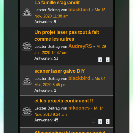
La famille s'agrandit
blackbird
Letzter Beitrag von
«
Mo 16
Nov, 2020 11:38 am
Antworten:
9
Un projet laser pas tout à fait
comme les autres
AudreyRS
Letzter Beitrag von
«
Mi 29
Jul, 2020 12:47 am
Antworten:
53
1
2
scaner laser galvo DIY
blackbird
Letzter Beitrag von
«
Mo 04
Mai, 2020 6:45 pm
Antworten:
1
et les projets continuent !!
nikoones
Letzter Beitrag von
«
Mi 14
Nov, 2018 9:24 am
Antworten:
45
1
2
Alimentation tht nouveau projet