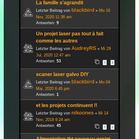
La famille s'agrandit
blackbird
Letzter Beitrag von
«
Mo 16
Nov, 2020 11:38 am
Antworten:
9
Un projet laser pas tout à fait
comme les autres
AudreyRS
Letzter Beitrag von
«
Mi 29
Jul, 2020 12:47 am
Antworten:
53
1
2
scaner laser galvo DIY
blackbird
Letzter Beitrag von
«
Mo 04
Mai, 2020 6:45 pm
Antworten:
1
et les projets continuent !!
nikoones
Letzter Beitrag von
«
Mi 14
Nov, 2018 9:24 am
Antworten:
45
1
2
Alimentation tht nouveau projet