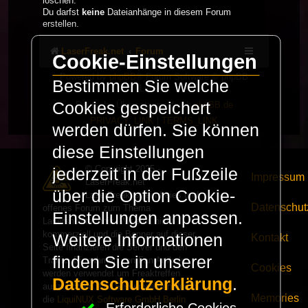
löschen.
Du darfst
keine
Dateianhänge in diesem Forum
erstellen.
LaserFreak.net
Forum
Cookie-Einstellungen
Powered by
phpBB
® Forum Software © phpBB
Bestimmen Sie welche
Limited
Cookies gespeichert
Deutsche Übersetzung durch
phpBB.de
PRIVACY_LINK
|
TERMS_LINK
werden dürfen. Sie können
diese Einstellungen
© Copyright 2025 -
jederzeit in der Fußzeile
Impressum
LaserFreak.net
über die Option Cookie-
LaserFreak ist ein freies und
Datenschut
offenes Forum zum Thema
Einstellungen anpassen.
Lasershowtechnik. Wir sind nicht
kommerziell und die Banner auf dieser
Weitere Informationen
Kontakt
Seite finanzieren die Server und den
finden Sie in unserer
Traffic. Einnahmen von Fan Artikeln
Cookies
werden verwendet um Freaktreffen
Datenschutzerklärung
.
auszurichten. Die Server werden durch
Memories
die
LiquiNUX Software GmbH Berlin