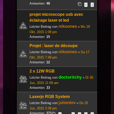
Antworten:
48
1
2
projet microscope usb avec
éclairage laser et led
nikoones
Letzter Beitrag von
«
Mo 19
Okt, 2015 1:08 pm
Antworten:
15
Projet : laser de découpe
nikoones
Letzter Beitrag von
«
Sa 17
Okt, 2015 7:49 pm
Antworten:
12
2 x 12W RGB
doctoritchy
Letzter Beitrag von
«
Di 30
Jun, 2015 11:09 am
Antworten:
33
Laserjo RGB System
julienlev
Letzter Beitrag von
«
Do 25
Jun, 2015 3:39 pm
Antworten:
271