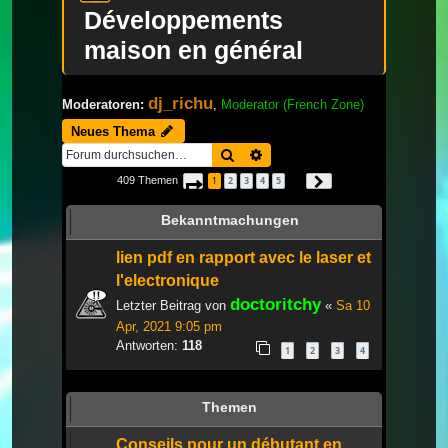
Développements
maison en général
dj_richu
Moderatoren:
,
Moderator (French Zone)
Neues Thema
Suche
Erweiterte Suche
409 Themen
1
2
3
4
5
Seite
1
von
14
Nächste
…
Bekanntmachungen
lien pdf en rapport avec le laser et
l'electronique
doctoritchy
Letzter Beitrag von
«
Sa 10
Apr, 2021 9:05 pm
Antworten:
118
1
2
3
4
Themen
Conseils pour un débutant en