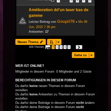
1
5
6
7
8
…
Amélioration dd'un laser bas de
gamme
Goupil76
Letzter Beitrag von
«
Mo 08
Jun, 2015 7:36 pm
Antworten:
17
Neues Thema
409 Themen
1
2
3
4
5
Seite
1
von
14
Nächste
…
Gehe zu
WER IST ONLINE?
Mitglieder in diesem Forum: 0 Mitglieder und 2 Gäste
BERECHTIGUNGEN IN DIESEM FORUM
Du darfst
keine
neuen Themen in diesem Forum
erstellen.
Du darfst
keine
Antworten zu Themen in diesem Forum
erstellen.
Du darfst deine Beiträge in diesem Forum
nicht
ändern.
Du darfst deine Beiträge in diesem Forum
nicht