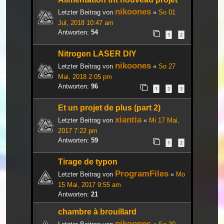
nikoones
Letzter Beitrag von
«
So 01
Jul, 2018 10:47 am
Antworten:
54
1
2
Nitrogen LASER DIY
nikoones
Letzter Beitrag von
«
So 27
Mai, 2018 2:05 pm
Antworten:
96
1
2
3
Et un projet de plus (part 2)
xiantia
Letzter Beitrag von
«
Mi 17 Mai,
2017 7:22 pm
Antworten:
59
1
2
Tirage de typon
ProgramFiles
Letzter Beitrag von
«
Mo
15 Mai, 2017 9:55 am
Antworten:
21
chambre à brouillard
nikoones