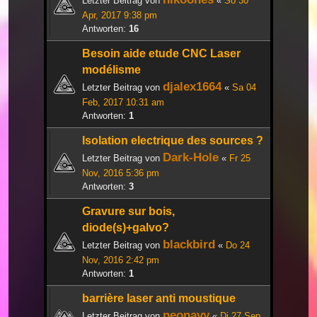
Letzter Beitrag von
«
So 30
Apr, 2017 9:38 pm
Antworten:
16
Besoin aide etude CNC Laser
modélisme
djalex1664
Letzter Beitrag von
«
Sa 04
Feb, 2017 10:31 am
Antworten:
1
Isolation electrique des sources ?
Dark-Hole
Letzter Beitrag von
«
Fr 25
Nov, 2016 5:36 pm
Antworten:
3
Gravure sur bois,
diode(s)+galvo?
blackbird
Letzter Beitrag von
«
Do 24
Nov, 2016 2:42 pm
Antworten:
1
barrière laser anti moustique
neonavy
Letzter Beitrag von
«
Di 27 Sep,