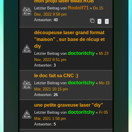
mon projo laser 6watt RGB
Rodolf71
Letzter Beitrag von
«
Do 15
Dez, 2022 9:58 pm
Antworten:
40
1
2
découpeuse laser grand format
"maison" , sur base de récup et
diy
doctoritchy
Letzter Beitrag von
«
Mi 23
Nov, 2022 8:51 pm
Antworten:
3
le doc fait sa CNC :)
doctoritchy
Letzter Beitrag von
«
Mo 15
Mär, 2021 10:15 pm
Antworten:
26
une petite graveuse laser "diy"
doctoritchy
Letzter Beitrag von
«
Fr 05
Mär, 2021 1:58 pm
Antworten:
5